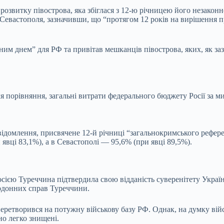
озвитку півострова, яка збіглася з 12-ю річницею його незаконн
 Севастополя, зазначивши, що “протягом 12 років на вирішення 
им днем” для РФ та привітав мешканців півострова, яких, як заз
 порівняння, загальні витрати федерального бюджету Росії за ми
ідомлення, присвячене 12-й річниці “загальнокримського рефере
явці 83,1%), а в Севастополі — 95,6% (при явці 89,5%).
сією Туреччина підтвердила свою відданість суверенітету Україн
ордонних справ Туреччини.
етворився на потужну військову базу РФ. Однак, на думку військ
но легко знищені.