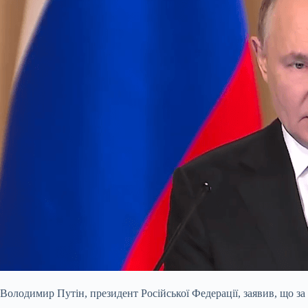
Володимир Путін, президент Російської Федерації, заявив, що за