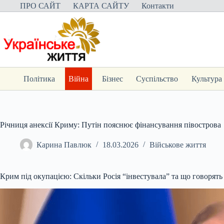
Перейти
ПРО САЙТ
КАРТА САЙТУ
Контакти
до
вмісту
Політика
Війна
Бізнес
Суспільство
Культура
Річниця анексії Криму: Путін пояснює фінансування півострова
Карина Павлюк
18.03.2026
Військове життя
Крим під окупацією: Скільки Росія “інвестувала” та що говорять