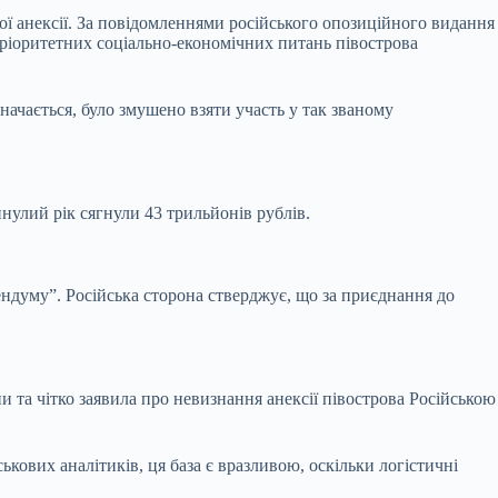
ої анексії. За повідомленнями російського опозиційного видання
пріоритетних соціально-економічних питань півострова
начається, було змушено взяти участь у так званому
нулий рік сягнули 43 трильйонів рублів.
ндуму”. Російська сторона стверджує, що за приєднання до
и та чітко заявила про невизнання анексії півострова Російською
ових аналітиків, ця база є вразливою, оскільки логістичні