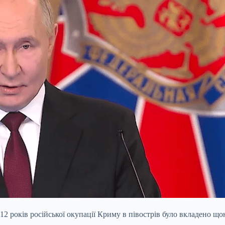
 12 років російської окупації Криму в півострів було вкладено щ