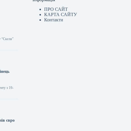
ПРО САЙТ
КАРТА САЙТУ
Контакти
у “Скеля”
інець
нту з 19-
нів євро