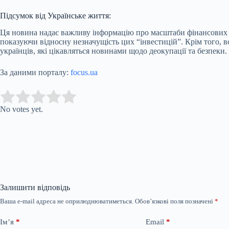
Підсумок від Українське життя:
Ця новина надає важливу інформацію про масштаби фінансових вл
показуючи відносну незначущість цих “інвестицій”. Крім того, в
українців, які цікавляться новинами щодо деокупації та безпеки.
За даними порталу:
focus.ua
Submit Rating
Rate this item:
No votes yet.
Залишити відповідь
Ваша e-mail адреса не оприлюднюватиметься.
Обов’язкові поля позначені
*
Ім’я
*
Email
*