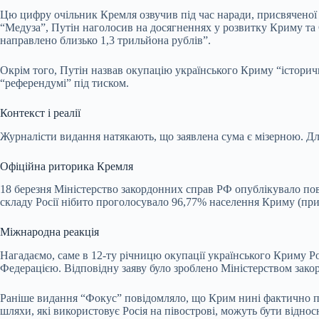
Цю цифру очільник Кремля озвучив під час наради, присвяченої р
“Медуза”, Путін наголосив на досягненнях у розвитку Криму та
направлено близько 1,3 трильйона рублів”.
Окрім того, Путін назвав окупацію українського Криму “історичн
“референдумі” під тиском.
Контекст і реалії
Журналісти видання натякають, що заявлена сума є мізерною. Для
Офіційна риторика Кремля
18 березня Міністерство закордонних справ РФ опублікувало пов
складу Росії нібито проголосувало 96,77% населення Криму (при 
Міжнародна реакція
Нагадаємо, саме в 12-ту річницю окупації українського Криму Ро
Федерацією. Відповідну заяву було зроблено Міністерством зак
Раніше видання “Фокус” повідомляло, що Крим нині фактично пер
шляхи, які використовує Росія на півострові, можуть бути віднос