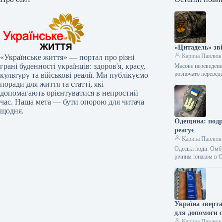
«Цитадель» зв
Карина Павлюк
«Українське життя» — портал про різні
грані буденності українців: здоров'я, красу,
Масове переведенн
розпочато перевед
культуру та військові реалії. Ми публікуємо
поради для життя та статті, які
допомагають орієнтуватися в непростий
час. Наша мета — бути опорою для читача
щодня.
Одещина: подро
реагує
Карина Павлюк
Одеські події: Омб
річним юнаком в 
Україна зверта
для допомоги 
Карина Павлюк