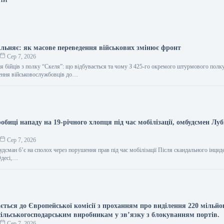
ільняє: як масове переведення військових змінює фронт
Сер 7, 2026
я бійців з полку “Скеля”: що відбувається та чому З 425-го окремого штурмового полк
ення військовослужбовців до…
биці нападу на 19-річного хлопця під час мобілізації, омбудсмен Луб
Сер 7, 2026
удсман б’є на сполох через порушення прав під час мобілізації Після скандального інциде
Одесі,…
ється до Європейської комісії з проханням про виділення 220 мільйо
сільськогосподарським виробникам у зв’язку з блокуванням портів.
Сер 7, 2026