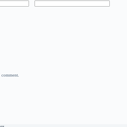
 I comment.
ни