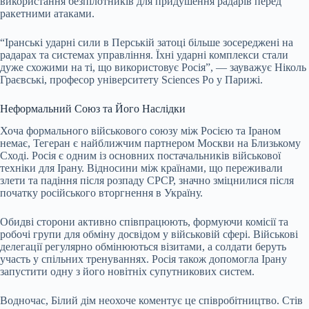
використання безпілотників для придушення радарів перед
ракетними атаками.
“Іранські ударні сили в Перській затоці більше зосереджені на
радарах та системах управління. Їхні ударні комплекси стали
дуже схожими на ті, що використовує Росія”, — зауважує Ніколь
Граєвські, професор університету Sciences Po у Парижі.
Неформальний Союз та Його Наслідки
Хоча формального військового союзу між Росією та Іраном
немає, Тегеран є найближчим партнером Москви на Близькому
Сході. Росія є одним із основних постачальників військової
техніки для Ірану. Відносини між країнами, що переживали
злети та падіння після розпаду СРСР, значно зміцнилися після
початку російського вторгнення в Україну.
Обидві сторони активно співпрацюють, формуючи комісії та
робочі групи для обміну досвідом у військовій сфері. Військові
делегації регулярно обмінюються візитами, а солдати беруть
участь у спільних тренуваннях. Росія також допомогла Ірану
запустити одну з його новітніх супутникових систем.
Водночас, Білий дім неохоче коментує це співробітництво. Стів