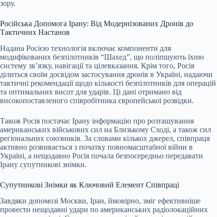
зору.
Російська Допомога Ірану: Від Модернізованих Дронів до
Тактичних Настанов
Надана Росією технологія включає компоненти для
модифікованих безпілотників “Шахед”, що поліпшують їхню
систему зв’язку, навігації та цілевказання. Крім того, Росія
ділиться своїм досвідом застосування дронів в Україні, надаючи
тактичні рекомендації щодо кількості безпілотників для операцій
та оптимальних висот для ударів. Ці дані отримано від
високопоставленого співробітника європейської розвідки.
Також Росія постачає Ірану інформацію про розташування
американських військових сил на Близькому Сході, а також сил
регіональних союзників. За словами кількох джерел, співпраця
активно розвивається з початку повномасштабної війни в
Україні, а нещодавно Росія почала безпосередньо передавати
Ірану супутникові знімки.
Супутникові Знімки як Ключовий Елемент Співпраці
Завдяки допомозі Москви, Іран, ймовірно, зміг ефективніше
провести нещодавні удари по американських радіолокаційних