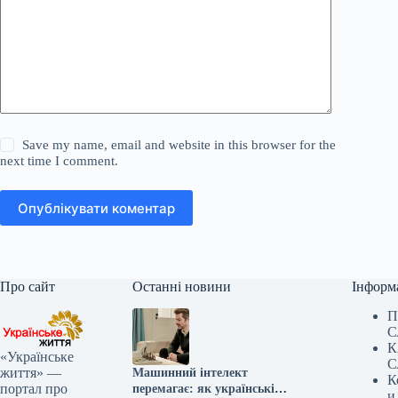
Save my name, email and website in this browser for the
next time I comment.
Опублікувати коментар
Про сайт
Останні новини
Інформ
П
С
К
«Українське
С
життя» —
Машинний інтелект
К
портал про
перемагає: як українські
и