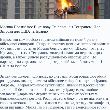
Москва Поглиблює Військову Співпрацю з Тегераном: Нові
Загрози для США та Ізраїлю
Відносини між Росією та Іраном вийшли на новий рівень
військової співпраці. Якщо на початку повномасштабної війни в
Україні Іран постачав Москві безпілотники “Шахед”, то тепер
Кремль ділиться з Тегераном модернізованими версіями цих
дронів, а також цінною розвідувальною інформацією. Це
партнерство спрямоване на протидію військовій потужності
США та Ізраїлю.
За даними джерел, близьких до ситуації, Росія розширює обмін
розвідувальними даними та військове співробітництво з Іраном.
Зокрема, Тегеран отримує супутникові знімки та вдосконалені
технології безпілотників. Це дає змогу Ірану ефективніше
завдавати ударів по американських військових об’єктах у
близькосхідному регіоні. Росія, зі свого боку, прагне підтримати
свого ключового близькосхідного союзника, затягуючи конфлікт,
який вигідний Москві як з військової, так і з економічної точки