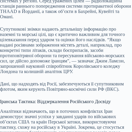
системах у регіоні. Серед уражених цілей — радіолокаційна
станція раннього попередження системи протиракетної оборони
THAAD в Йорданії, а також об’єкти в Бахрейні, Кувейті та
Омані.
Супутникові знімки надають детальнішу інформацію про
наземні та морські цілі, що є критично важливим для точного
цілевказання перед ударом та оцінки його наслідків. “Якщо
надані росіянами зображення містять деталі, наприклад, про
конкретні типи літаків, склади боєприпасів, засоби
протиповітряної оборони та пересування військово-морських
сил, це дійсно допоможе іранцям”, — зазначає Джим Ламсон,
запрошений науковий співробітник Королівського коледжу
Лондона та колишній аналітик ЦРУ.
Дані, що надходять від Росії, забезпечуються її супутниковим
флотом, яким керують Повітряно-космічні сили РФ (ВКС).
Іранська Тактика: Віддзеркалення Російського Досвіду
Аналітики відзначають, що в поточних конфліктах Іран
демонструє значні успіхи у завданні ударів по військових
об’єктах США та країн Перської затоки, використовуючи
тактику, схожу на російську в Україні. Зокрема, це стосується