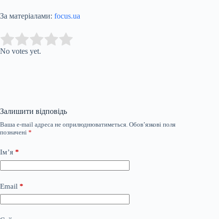
За матеріалами:
focus.ua
Submit Rating
Rate this item:
No votes yet.
Залишити відповідь
Ваша e-mail адреса не оприлюднюватиметься.
Обов’язкові поля
позначені
*
Ім’я
*
Email
*