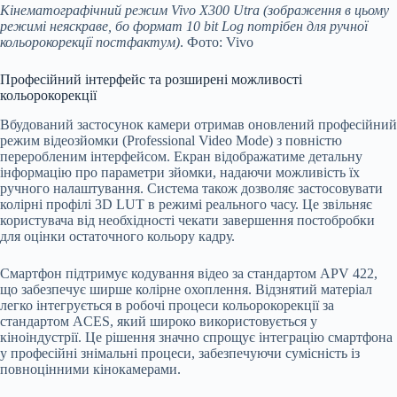
Кінематографічний режим Vivo X300 Utra (зображення в цьому
режимі неяскраве, бо формат 10 bit Log потрібен для ручної
кольорокорекції постфактум)
. Фото: Vivo
Професійний інтерфейс та розширені можливості
кольорокорекції
Вбудований застосунок камери отримав оновлений професійний
режим відеозйомки (Professional Video Mode) з повністю
переробленим інтерфейсом. Екран відображатиме детальну
інформацію про параметри зйомки, надаючи можливість їх
ручного налаштування. Система також дозволяє застосовувати
колірні профілі 3D LUT в режимі реального часу. Це звільняє
користувача від необхідності чекати завершення постобробки
для оцінки остаточного кольору кадру.
Смартфон підтримує кодування відео за стандартом APV 422,
що забезпечує ширше колірне охоплення. Відзнятий матеріал
легко інтегрується в робочі процеси кольорокорекції за
стандартом ACES, який широко використовується у
кіноіндустрії. Це рішення значно спрощує інтеграцію смартфона
у професійні знімальні процеси, забезпечуючи сумісність із
повноцінними кінокамерами.