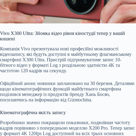
Vivo X300 Ultra: Зйомка відео рівня кіностудії тепер у вашій
кишені
Компанія Vivo презентувала нові професійні можливості
відеозапису, які будуть доступні в майбутньому флагманському
смартфоні X300 Ultra. Пристрій підтримуватиме запис 10-
бітного відео у форматі Log з роздільною здатністю 4K та
частотою 120 кадрів на секунду.
Офіційний анонс новинки заплановано на 30
березня. Деталями
щодо кінематографічних функцій майбутнього смартфона
поділився менеджер із продуктів бренду Хань Босяо,
посилаючись на інформацію від Gizmochina.
Кінематографічна якість запису
Розробники значно покращили показники, подвоївши частоту
кадрів порівняно з попередньою моделлю X200 Pro. Тепер запис
у форматі 4K 120fps Log доступний на всіх трьох основних