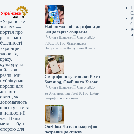
П
С
К
«Українське
С
життя» —
Найпотужніші смартфони до
К
портал про
500 доларів: обираємо
и
різні грані
найкращий процесор на літо
Ольга Шаповал
Сер 6, 2026
буденності
2026
POCO F8 Pro: Флагманська
українців:
Потужність за Доступною Ціною
Сучасний ринок смартфонів пропонує
здоров'я,
дивовижні можливості, і навіть
красу,
пристрої середнього цінового
культуру та
сегменту…
військові
реалії. Ми
Смартфони-суперники Pixel:
публікуємо
Samsung, OnePlus та Xiaomi
поради для
долають ціну (фото)
Ольга Шаповал
Сер 6, 2026
життя та
## Альтернатива Pixel 10 Pro: Вибір
статті, які
смартфонів із кращим
допомагають
співвідношенням ціни та
орієнтуватися
продуктивності Експерти видання
в непростий
slashgear.com радять звернути увагу
на…
час. Наша
мета — бути
OnePlus: Чи ваш смартфон
опорою для
потрапив до списку