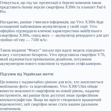
Очікується, що під час презентації в березні компанія також
представить базову версію смартфона X300s та планшет Pad 6
Pro.
Нагадаємо, раніше з’явилася інформація, що Vivo X300s буде
оснащений найємнішим акумулятором у своїй серії. Vivo
офіційно підтвердила ключові характеристики майбутнього
смартфона X300s, серед яких — акумулятор рекордного для цієї
лінійки об’єму — 7100 мАг.
Також видання “Фокус” писало про вдалу модель середнього
класу з потужною батареєю. Vivo представила смартфон V70,
який відзначається преміальним дизайном, потужним
акумулятором нового покоління та чудовою селфі-камерою.
Підсумок від Українське життя:
Ця новина є надзвичайно цінною для всіх, хто захоплюється
мобільною фото- та відеозйомкою. Vivo X300 Ultra обіцяє
вивести можливості смартфонів на новий рівень, надаючи
інструменти, які раніше були доступні лише професійним
кінематографістам. Якщо ви мрієте створювати вражаючий
відеоконтент, цей смартфон може стати вашим ідеальним
помічником.