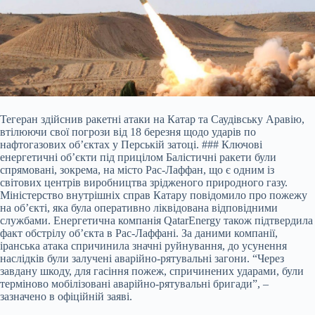
Тегеран здійснив ракетні атаки на Катар та Саудівську Аравію,
втілюючи свої погрози від 18 березня щодо ударів по
нафтогазових об’єктах у Перській затоці. ### Ключові
енергетичні об’єкти під прицілом Балістичні ракети були
спрямовані, зокрема, на місто Рас-Лаффан, що є одним із
світових центрів виробництва зрідженого природного газу.
Міністерство внутрішніх справ Катару повідомило про пожежу
на об’єкті, яка була оперативно ліквідована відповідними
службами. Енергетична компанія QatarEnergy також підтвердила
факт обстрілу об’єкта в Рас-Лаффані. За даними компанії,
іранська атака спричинила значні руйнування, до усунення
наслідків були залучені аварійно-рятувальні загони. “Через
завдану шкоду, для гасіння пожеж, спричинених ударами, були
терміново мобілізовані аварійно-рятувальні бригади”, –
зазначено в офіційній заяві.