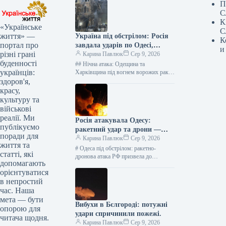
П
С
К
«Українське
С
життя» —
Україна під обстрілом: Росія
К
портал про
завдала ударів по Одесі,
и
різні грані
Харкову та Житомиру –
Карина Павлюк
Сер 9, 2026
буденності
з’ясовуємо наслідки
## Нічна атака: Одещина та
українців:
Харківщина під вогнем ворожих ракет
і дронів, є постраждалі У ніч на
здоров'я,
неділю, 9 серпня,…
красу,
культуру та
військові
реалії. Ми
Росія атакувала Одесу:
публікуємо
ракетний удар та дрони —
поради для
оперативні новини
Карина Павлюк
Сер 9, 2026
життя та
# Одеса під обстрілом: ракетно-
статті, які
дронова атака РФ призвела до
допомагають
руйнувань У ніч на 9 серпня російські
орієнтуватися
війська здійснили потужну
в непростий
комбіновану…
час. Наша
мета — бути
Вибухи в Бєлгороді: потужні
опорою для
удари спричинили пожежі.
читача щодня.
Карина Павлюк
Сер 9, 2026