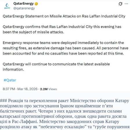
### Реакція та перехоплення ракет Міністерство оборони Катару
повідомило про застосування Іраном щонайменше п’яти
балістичних ракет. Чотири з них вдалося знешкодити силами
катарської протиповітряної оборони, однак одна ракета досягла
цілі в Рас-Лаффані. Міністерство закордонних справ Катару
розцінило атаку як “небезпечну ескалацію” та “грубе порушення