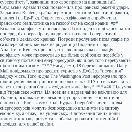
суверенітету”, заявивши про своє право на відповідні дії.
Саудівська Аравія також повідомила про іранські ракетні удари.
За даними Reuters, країна перехопила чотири балістичні ракети,
націлені на Ер-Ріяд. Окрім того, зафіксовано спробу атаки
іранського безпілотника на газооб’єкт на сході країни. ###
Ескалація конфлікту та її наслідки Ці інциденти відбулися на тлі
попередніх погроз Ірану щодо атак на великі енергетичні
об’єкти в декількох країнах. Погрози пролунали після ударів по
газопереробних заводах на родовищі Південний Парс.
Аналітики Reuters прогнозують, що подальша ескалація
конфлікту може призвести до ще більш серйозних перебоїв у
світовому постачанні енергоресурсів, які й без того перебувають
під значним тиском. *** *Нагадаємо, 18 березня видання Daily
Mail повідомляло про арешти туристів у Дубаї за “псування”
іміджу міста. Того ж дня The Washington Post інформувало про
підвищення рівня тривоги в посольствах США по всьому світу
через загострення близькосхідного конфлікту.* *** ### Підсумок
від Українське життя: Ця новина є надзвичайно важливою для
України, оскільки вона демонструє зростання геополітичної
напруги на Близькому Сході. Будь-які перебої з постачанням
енергоресурсів можуть безпосередньо вплинути на світову
економіку, а отже, і на українську. Відстеження таких подій
допомагає краще розуміти глобальні ризики та потенційні
наслідки для нашої країни.