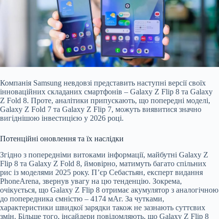
Компанія Samsung невдовзі представить наступні версії своїх
інноваційних складаних смартфонів – Galaxy Z Flip 8 та Galaxy
Z Fold 8. Проте, аналітики припускають, що попередні моделі,
Galaxy Z Fold 7 та Galaxy Z Flip 7, можуть виявитися значно
вигіднішою інвестицією у 20
26 році.
Потенційні оновлення та їх наслідки
Згідно з попередніми витоками інформації, майбутні Galaxy Z
Flip 8 та Galaxy Z Fold 8, ймовірно, матимуть багато спільних
рис із моделями 2025 року. П’єр Себастьян, експерт видання
PhoneArena, звернув увагу на цю тенденцію. Зокрема,
очікується, що Galaxy Z Flip 8 отримає акумулятор з аналогічною
до попередника ємністю – 4174 мАг. За чутками,
характеристики швидкої зарядки також не зазнають суттєвих
змін. Більше того, інсайдери повідомляють, що Galaxy Z Flip 8