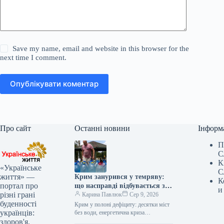
Save my name, email and website in this browser for the
next time I comment.
Опублікувати коментар
Про сайт
Останні новини
Інформ
П
С
К
«Українське
С
життя» —
Крим занурився у темряву:
К
портал про
що насправді відбувається з
и
різні грані
енерго- та водопостачанням
Карина Павлюк
Сер 9, 2026
буденності
півострова
Крим у полоні дефіциту: десятки міст
українців:
без води, енергетична криза
загострюється Окупований півострів
здоров'я,