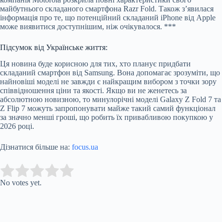
майбутнього складаного смартфона Razr Fold. Також з’явилася
інформація про те, що потенційний складаний iPhone від Apple
може виявитися доступнішим, ніж очікувалося. ***
Підсумок від Українське життя:
Ця новина буде корисною для тих, хто планує придбати
складаний смартфон від Samsung. Вона допомагає зрозуміти, що
найновіші моделі не завжди є найкращим вибором з точки зору
співвідношення ціни та якості. Якщо ви не женетесь за
абсолютною новизною, то минулорічні моделі Galaxy Z Fold 7 та
Z Flip 7 можуть запропонувати майже такий самий функціонал
за значно менші гроші, що робить їх привабливою покупкою у
2026 році.
Дізнатися більше на:
focus.ua
Submit Rating
Rate this item:
No votes yet.