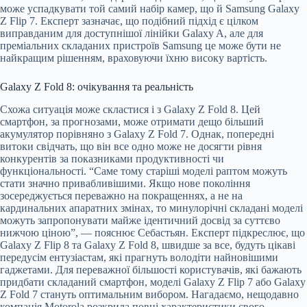
може успадкувати той самий набір камер, що й Samsung Galaxy
Z Flip 7. Експерт зазначає, що подібний підхід є цілком
виправданим для доступнішої лінійки Galaxy A, але для
преміальних складаних пристроїв Samsung це може бути не
найкращим рішенням, враховуючи їхню високу вартість.
Galaxy Z Fold 8: очікування та реальність
Схожа ситуація може скластися і з Galaxy Z Fold 8. Цей
смартфон, за прогнозами, може отримати дещо більший
акумулятор порівняно з Galaxy Z Fold 7. Однак, попередні
витоки свідчать, що він все одно може не досягти рівня
конкурентів за показниками продуктивності чи
функціональності. “Саме тому старіші моделі раптом можуть
стати значно привабливішими. Якщо нове покоління
зосереджується переважно на покращеннях, а не на
кардинальних апаратних змінах, то минулорічні складані моделі
можуть запропонувати майже ідентичний досвід за суттєво
нижчою ціною”, — пояснює Себастьян. Експерт підкреслює, що
Galaxy Z Flip 8 та Galaxy Z Fold 8, швидше за все, будуть цікаві
передусім ентузіастам, які прагнуть володіти найновішими
гаджетами. Для переважної більшості користувачів, які бажають
придбати складаний смартфон, моделі Galaxy Z Flip 7 або Galaxy
Z Fold 7 стануть оптимальним вибором. Нагадаємо, нещодавно
компанія Motorola розкрила повні характеристики свого