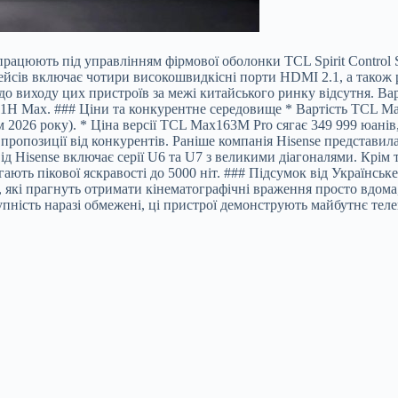
працюють під управлінням фірмової оболонки TCL Spirit Control 
рфейсів включає чотири високошвидкісні порти HDMI 2.1, а також
до виходу цих пристроїв за межі китайського ринку відсутня. Ва
X11H Max. ### Ціни та конкурентне середовище * Вартість TCL M
 2026 року). * Ціна версії TCL Max163M Pro сягає 349 999 юані
і пропозиції від конкурентів. Раніше компанія Hisense представи
д Hisense включає серії U6 та U7 з великими діагоналями. Крім
гають пікової яскравості до 5000 ніт. ### Підсумок від Українс
в, які прагнуть отримати кінематографічні враження просто вдом
пність наразі обмежені, ці пристрої демонструють майбутнє теле