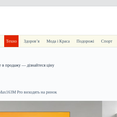
Техно
Здоров’я
Мода і Краса
Подорожі
Спорт
 в продажу — дізнайтеся ціну
Max163M Pro виходять на ринок