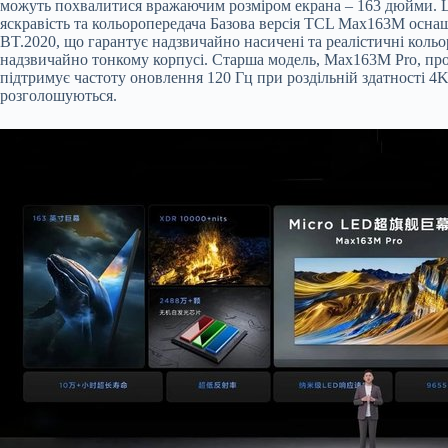
можуть похвалитися вражаючим розміром екрана – 163 дюйми. Ц
яскравість та кольоропередача Базова версія TCL Max163M оснащ
BT.2020, що гарантує надзвичайно насичені та реалістичні кольо
надзвичайно тонкому корпусі. Старша модель, Max163M Pro, проп
підтримує частоту оновлення 120 Гц при роздільній здатності 4K
розголошуються.