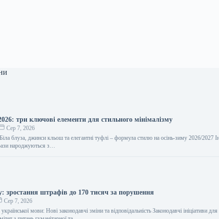
ни
2026: три ключові елементи для стильного мінімалізму
Сер 7, 2026
Біла блуза, джинси кльош та елегантні туфлі – формула стилю на осінь-зиму 2026/2027 І
рази народжуються з…
у: зростання штрафів до 170 тисяч за порушення
Сер 7, 2026
української мови: Нові законодавчі зміни та відповідальність Законодавчі ініціативи для
мітет з питань гуманітарної та…