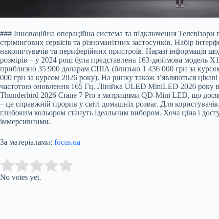
### Інноваційна операційна система та підключення Телевізори 
стрімінгових сервісів та різноманітних застосунків. Набір інте
накопичувачів та периферійних пристроїв. Наразі інформація що
розмірів – у 2024 році була представлена 163-дюймова модель 
приблизно 35 900 доларам США (близько 1 436 000 грн за курсом
000 грн за курсом 2026 року). На ринку також з’являються цікав
частотою оновлення 165 Гц. Лінійка ULED MiniLED 2026 року ві
Thunderbird 2026 Crane 7 Pro з матрицями QD-Mini LED, що дося
– це справжній прорив у світі домашніх розваг. Для користувачі
глибоким кольором стануть ідеальним вибором. Хоча ціна і досту
іммерсивними.
За матеріалами:
focus.ua
Submit Rating
Rate this item:
No votes yet.