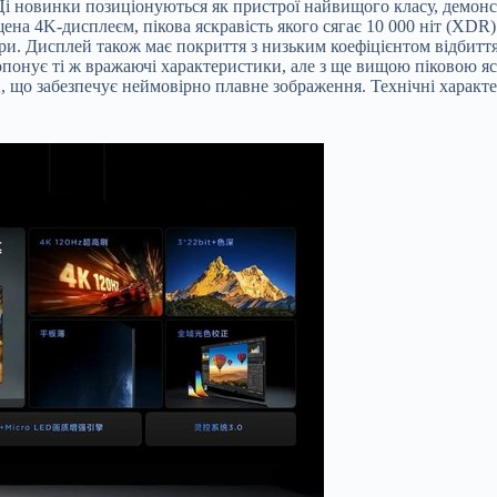
і новинки позиціонуються як пристрої найвищого класу, демонс
ена 4K-дисплеєм, пікова яскравість якого сягає 10 000 ніт (XDR
ри. Дисплей також має покриття з низьким коефіцієнтом відбиття
онує ті ж вражаючі характеристики, але з ще вищою піковою яскр
, що забезпечує неймовірно плавне зображення. Технічні характе