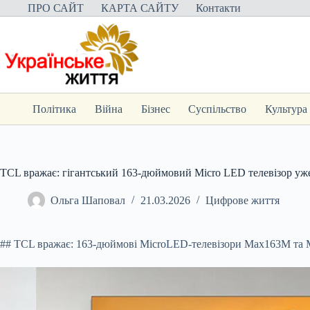
Перейти
ПРО САЙТ
КАРТА САЙТУ
Контакти
до
вмісту
Політика
Війна
Бізнес
Суспільство
Культура
TCL вражає: гігантський 163-дюймовий Micro LED телевізор уже
Ольга Шаповал
21.03.2026
Цифрове життя
## TCL вражає: 163-дюймові MicroLED-телевізори Max163M та 