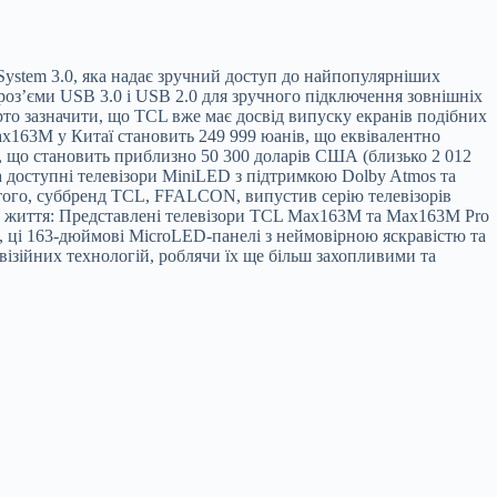
System 3.0, яка надає зручний доступ до найпопулярніших
 роз’єми USB 3.0 і USB 2.0 для зручного підключення зовнішніх
рто зазначити, що TCL вже має досвід випуску екранів подібних
ax163M у Китаї становить 249 999 юанів, що еквівалентно
в, що становить приблизно 50 300 доларів США (близько 2 012
ла доступні телевізори MiniLED з підтримкою Dolby Atmos та
 того, суббренд TCL, FFALCON, випустив серію телевізорів
ьке життя: Представлені телевізори TCL Max163M та Max163M Pro
а, ці 163-дюймові MicroLED-панелі з неймовірною яскравістю та
візійних технологій, роблячи їх ще більш захопливими та