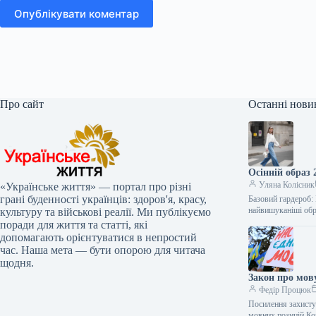
Опублікувати коментар
Про сайт
Останні нови
Осінній образ 
Уляна Колісник
«Українське життя» — портал про різні
грані буденності українців: здоров'я, красу,
Базовий гардероб: 
найвишуканіші об
культуру та військові реалії. Ми публікуємо
поради для життя та статті, які
допомагають орієнтуватися в непростий
час. Наша мета — бути опорою для читача
щодня.
Закон про мов
Федір Процюк
Посилення захисту 
мовних позицій Ко