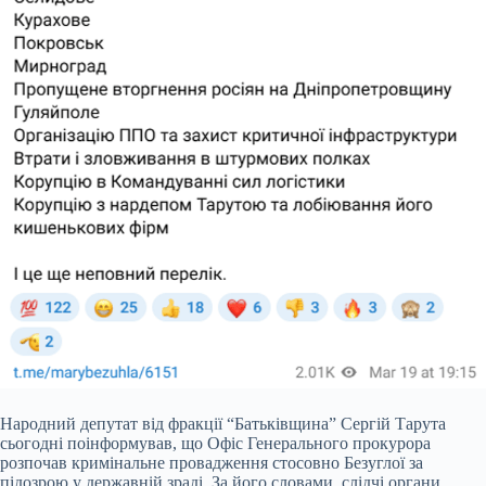
Народний депутат від фракції “Батьківщина” Сергій Тарута
сьогодні поінформував, що Офіс Генерального прокурора
розпочав кримінальне провадження стосовно Безуглої за
підозрою у державній зраді. За його словами, слідчі органи