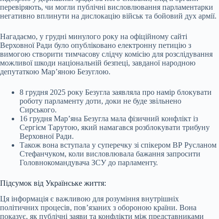
перевіряють, чи могли публічні висловлювання парламентарки
негативно вплинути на дислокацію військ та бойовий дух армії.
Нагадаємо, у грудні минулого року на офіційному сайті
Верховної Ради було опубліковано електронну петицію з
вимогою створити тимчасову слідчу комісію для розслідування
можливої шкоди національній безпеці, завданої народною
депутаткою Мар’яною Безуглою.
8 грудня 2025 року Безугла заявляла про намір блокувати
роботу парламенту доти, доки не буде звільнено
Сирського.
16 грудня Мар’яна Безугла мала фізичний конфлікт із
Сергієм Тарутою, який намагався розблокувати трибуну
Верховної Ради.
Також вона вступала у суперечку зі спікером ВР Русланом
Стефанчуком, коли висловлювала бажання запросити
Головнокомандувача ЗСУ до парламенту.
Підсумок від Українське життя:
Ця інформація є важливою для розуміння внутрішніх
політичних процесів, пов’язаних з обороною країни. Вона
показує, як публічні заяви та конфлікти між представниками