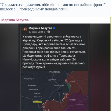
“Складається враження, ніби він навмисно послаблює фронт”, –
йшлося в її попередньому повідомленні.