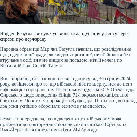
Нардеп Безугла звинувачує вище командування у тиску через
справи про держзраду
Народна обраниця Мар’яна Безугла заявила, що розслідування
щодо державної зради, яке ведуть проти неї, не обійшлося без
втручання осіб, значно вищих за посадою, ніж її колега по
Верховній Раді Сергій Тарута.
Вона оприлюднила скріншот свого допису від 30 серпня 20
24
року, де йшлося про те, що військові нібито звернулися до неї з
інформацією про рішення Головнокомандувача ЗСУ Олександра
Сирського щодо виведення бійців 72-ї окремої механізованої
бригади ім. Чорних Запорожців з Вугледара. Ці підрозділи понад
два роки успішно обороняли зазначену місцевість.
Безугла попереджала, що відведення цих військових може
призвести до повторення сценарію, який спіткав Торецьк та
Нью-Йорк після виведення звідти 24-ї бригади.