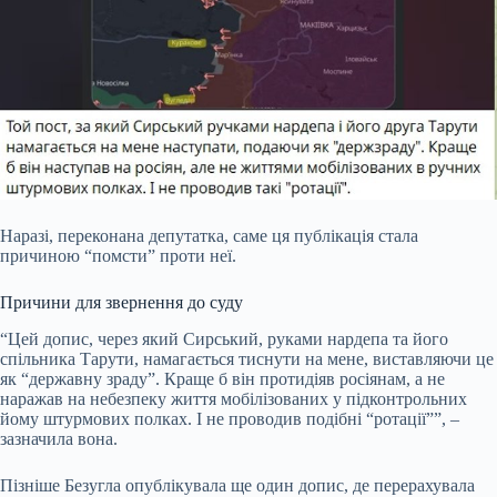
Наразі, переконана депутатка, саме ця публікація стала
причиною “помсти” проти неї.
Причини для звернення до суду
“Цей допис, через який Сирський, руками нардепа та його
спільника Тарути, намагається тиснути на мене, виставляючи це
як “державну зраду”. Краще б він протидіяв росіянам, а не
наражав на небезпеку життя мобілізованих у підконтрольних
йому штурмових полках. І не проводив подібні “ротації””, –
зазначила вона.
Пізніше Безугла опублікувала ще один допис, де перерахувала