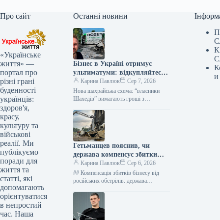
Про сайт
Останні новини
Інформ
П
С
К
«Українське
С
життя» —
Бізнес в Україні отримує
К
портал про
ультиматуми: відкупляйтеся
и
різні грані
від атак або втратите все
Карина Павлюк
Сер 7, 2026
буденності
Нова шахрайська схема: “власники
українців:
Шахедів” вимагають гроші з
українського бізнесу Українські
здоров'я,
підприємці стали об’єктами нової
красу,
схеми вимагання. Анонімні звернення,
культуру та
що…
військові
реалії. Ми
Гетьманцев пояснив, чи
публікуємо
держава компенсує збитки
поради для
бізнесам від ударів РФ
Карина Павлюк
Сер 6, 2026
життя та
## Компенсація збитків бізнесу від
статті, які
російських обстрілів: держава
допомагають
чекатиме на репарації Держава наразі
орієнтуватися
не має фінансових ресурсів для
в непростий
прямого відшкодування…
час. Наша