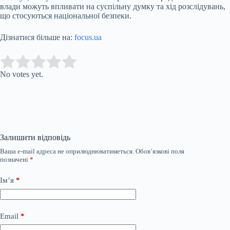
влади можуть впливати на суспільну думку та хід розслідувань,
що стосуються національної безпеки.
Дізнатися більше на:
focus.ua
Submit Rating
Rate this item:
No votes yet.
Залишити відповідь
Ваша e-mail адреса не оприлюднюватиметься.
Обов’язкові поля
позначені
*
Ім’я
*
Email
*