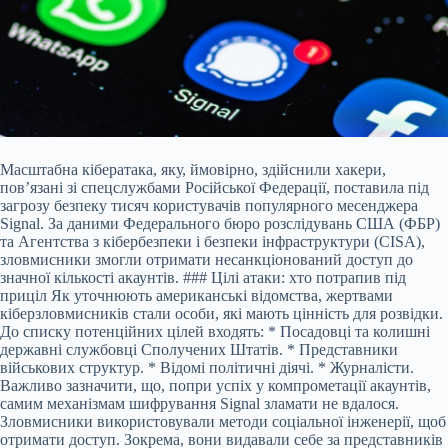
Масштабна кібератака, яку, ймовірно, здійснили хакери,
пов’язані зі спецслужбами Російської Федерації, поставила під
загрозу безпеку тисяч користувачів популярного месенджера
Signal. За даними Федерального бюро розслідувань США (ФБР)
та Агентства з кібербезпеки і безпеки інфраструктури (CISA),
зловмисники змогли отримати несанкціонований доступ до
значної кількості акаунтів. ### Цілі атаки: хто потрапив під
приціл Як уточнюють американські відомства, жертвами
кіберзловмисників стали особи, які мають цінність для розвідки.
До списку потенційних цілей входять: * Посадовці та колишні
державні службовці Сполучених Штатів. * Представники
військових структур. * Відомі політичні діячі. * Журналісти.
Важливо зазначити, що, попри успіх у компрометації акаунтів,
самим механізмам шифрування Signal зламати не вдалося.
Зловмисники використовували методи соціальної інженерії, щоб
отримати доступ. Зокрема, вони видавали себе за представників