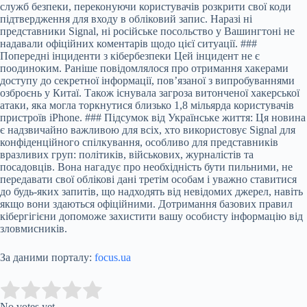
служб безпеки, переконуючи користувачів розкрити свої коди
підтвердження для входу в обліковий запис. Наразі ні
представники Signal, ні російське посольство у Вашингтоні не
надавали офіційних коментарів щодо цієї ситуації. ###
Попередні інциденти з кібербезпеки Цей інцидент не є
поодиноким. Раніше повідомлялося про отримання хакерами
доступу до секретної інформації, пов’язаної з випробуваннями
озброєнь у Китаї. Також існувала загроза витонченої хакерської
атаки, яка могла торкнутися близько 1,8 мільярда користувачів
пристроїв iPhone. ### Підсумок від Українське життя: Ця новина
є надзвичайно важливою для всіх, хто використовує Signal для
конфіденційного спілкування, особливо для представників
вразливих груп: політиків, військових, журналістів та
посадовців. Вона нагадує про необхідність бути пильними, не
передавати свої облікові дані третім особам і уважно ставитися
до будь-яких запитів, що надходять від невідомих джерел, навіть
якщо вони здаються офіційними. Дотримання базових правил
кібергігієни допоможе захистити вашу особисту інформацію від
зловмисників.
За даними порталу:
focus.ua
Submit Rating
Rate this item:
No votes yet.