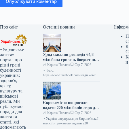
Опублікувати коментар
Про сайт
Останні новини
Інформ
П
С
К
«Українське
С
життя» —
Уряд схвалив розподіл 64,8
К
портал про
мільйона гривень бюджетних
и
різні грані
коштів для відновлення та
Карина Павлюк
Сер 7, 2026
буденності
ліквідації наслідків бойових
> Фото:
українців:
дій.
https://www.facebook.com/sergii.koretsk
yi.page Уряд України схвалив
здоров'я,
виділення коштів, закладених у
красу,
державному бюджеті на 20
культуру та
військові
реалії. Ми
Єврокомісію попросили
публікуємо
надати 220 мільйонів євро для
поради для
допомоги українським
Карина Павлюк
Сер 7, 2026
життя та
аграріям у зв’язку з
> Україна звернулася до Європейської
статті, які
блокуванням портів.
комісії з проханням надати 220
допомагають