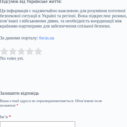
Підсумок від Українське життя:
Ця інформація є надзвичайно важливою для розуміння поточної
безпекової ситуації в Україні та регіоні. Вона підкреслює ризики,
пов’язані з військовими діями, та необхідність координації між
країнами-партнерами для забезпечення спільної безпеки.
За даними порталу:
focus.ua
Submit Rating
Rate this item:
No votes yet.
Залишити відповідь
Ваша e-mail адреса не оприлюднюватиметься.
Обов’язкові поля
позначені
*
Ім’я
*