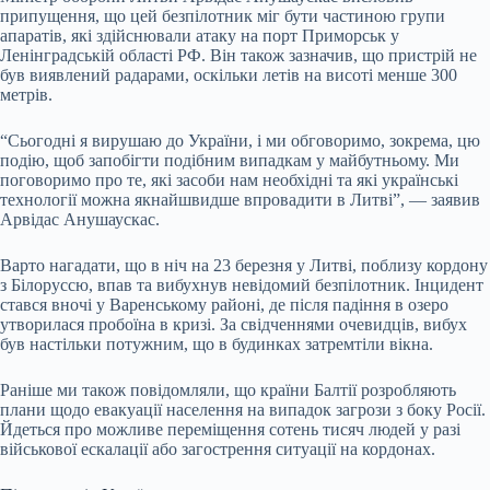
припущення, що цей безпілотник міг бути частиною групи
апаратів, які здійснювали атаку на порт Приморськ у
Ленінградській області РФ. Він також зазначив, що пристрій не
був виявлений радарами, оскільки летів на висоті менше 300
метрів.
“Сьогодні я вирушаю до України, і ми обговоримо, зокрема, цю
подію, щоб запобігти подібним випадкам у майбутньому. Ми
поговоримо про те, які засоби нам необхідні та які українські
технології можна якнайшвидше впровадити в Литві”, — заявив
Арвідас Анушаускас.
Варто нагадати, що в ніч на 23 березня у Литві, поблизу кордону
з Білоруссю, впав та вибухнув невідомий безпілотник. Інцидент
стався вночі у Варенському районі, де після падіння в озеро
утворилася пробоїна в кризі. За свідченнями очевидців, вибух
був настільки потужним, що в будинках затремтіли вікна.
Раніше ми також повідомляли, що країни Балтії розробляють
плани щодо евакуації населення на випадок загрози з боку Росії.
Йдеться про можливе переміщення сотень тисяч людей у разі
військової ескалації або загострення ситуації на кордонах.