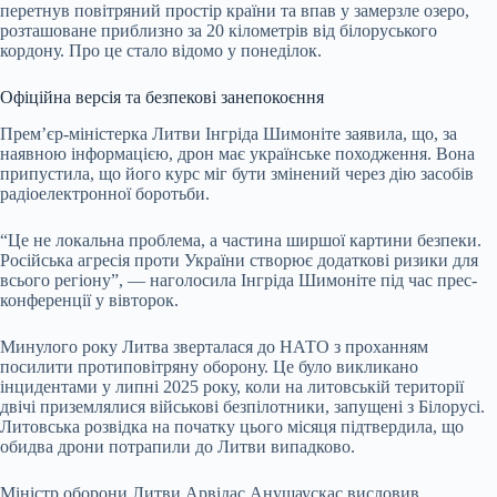
перетнув повітряний простір країни та впав у замерзле озеро,
розташоване приблизно за 20 кілометрів від білоруського
кордону. Про це стало відомо у понеділок.
Офіційна версія та безпекові занепокоєння
Прем’єр-міністерка Литви Інгріда Шимоніте заявила, що, за
наявною інформацією, дрон має українське походження. Вона
припустила, що його курс міг бути змінений через дію засобів
радіоелектронної боротьби.
“Це не локальна проблема, а частина ширшої картини безпеки.
Російська агресія проти України створює додаткові ризики для
всього регіону”, — наголосила Інгріда Шимоніте під час прес-
конференції у вівторок.
Минулого року Литва зверталася до НАТО з проханням
посилити протиповітряну оборону. Це було викликано
інцидентами у липні 2025 року, коли на литовській території
двічі приземлялися військові безпілотники, запущені з Білорусі.
Литовська розвідка на початку цього місяця підтвердила, що
обидва дрони потрапили до Литви випадково.
Міністр оборони Литви Арвідас Анушаускас висловив