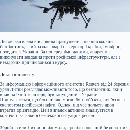
Литовська влада висловила припущення, що військовий
безпілотник, який зазнав аварії на території країни, імовірно,
походить з України. За попередніми даними, апарат міг
виконувати завдання проти російської інфраструктури, але з
невідомих причин збився з курсу.
Деталі інциденту
За інформацією інформаційного агентства Reuters від 24 березня,
уряд Литви розглядає можливість того, що безпілотник, який
впав на їхній території, був запущений з України.
Припускається, що його ціллю могли бути об’єкти, пов’язані з
експортом російської нафти. Однак, під час польоту дрон
втратив орієнтацію. Цей випадок активно аналізується в
контексті загальної безпекової ситуації в регіоні.
Збройні сили Литви повідомили, що підозрюваний безпілотник