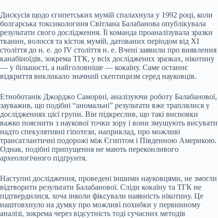
Дискусія щодо єгипетських мумій спалахнула у 1992 році, коли
болгарська токсикологиня Світлана Балабанова опублікувала
результати свого дослідження. Її команда проаналізувала зразки
тканин, волосся та кісток мумій, датованих періодом від XI
століття до н. е. до IV століття н. е. Вчені заявили про виявлення
канабіноїдів, зокрема ТГК, у всіх досліджених зразках, нікотину
— у більшості, а найголовніше — кокаїну. Саме останнє
відкриття викликало значний скептицизм серед науковців.
Етноботанік Джорджо Саморіні, аналізуючи роботу Балабанової,
зауважив, що подібні “аномальні” результати вже траплялися у
дослідженнях цієї групи. Він підкреслив, що такі висновки
важко пояснити з наукової точки зору і вони змушують висувати
надто спекулятивні гіпотези, наприклад, про можливі
трансатлантичні подорожі між Єгиптом і Південною Америкою.
Однак, подібні припущення не мають переконливого
археологічного підґрунтя.
Наступні дослідження, проведені іншими науковцями, не змогли
відтворити результати Балабанової. Сліди кокаїну та ТГК не
підтвердилися, хоча інколи фіксували наявність нікотину. Це
наштовхнуло на думку про можливі похибки у первинному
аналізі, зокрема через відсутність тоді сучасних методів