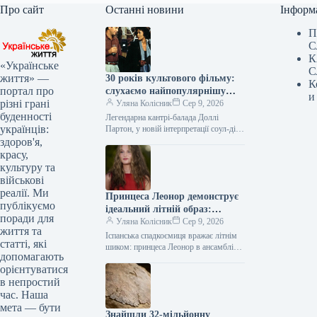
Про сайт
Останні новини
Інформ
П
С
К
«Українське
С
життя» —
30 років культового фільму:
К
портал про
слухаємо найпопулярнішу
и
різні грані
пісню з 1,3 млрд переглядів
Уляна Колісник
Сер 9, 2026
буденності
Легендарна кантрі-балада Доллі
українців:
Партон, у новій інтерпретації соул-діви
Вітні Г’юстон, здобула славу
здоров'я,
найуспішнішого саундтреку світу,
красу,
продавши приголомшливі 44 мільйони
культуру та
копій.…
військові
реалії. Ми
Принцеса Леонор демонструє
публікуємо
ідеальний літній образ:
поради для
надихаємось та повторюємо
Уляна Колісник
Сер 9, 2026
життя та
Іспанська спадкоємиця вражає літнім
статті, які
шиком: принцеса Леонор в ансамблі
допомагають
тай-дай на Майорці 20-річна принцеса
орієнтуватися
Леонор, старша донька королеви
в непростий
Іспанії Летиції,…
час. Наша
мета — бути
Знайшли 32-мільйонну