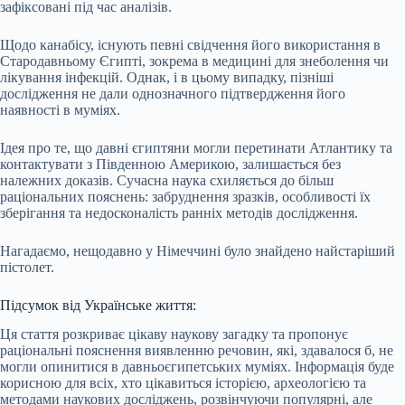
зафіксовані під час аналізів.
Щодо канабісу, існують певні свідчення його використання в
Стародавньому Єгипті, зокрема в медицині для знеболення чи
лікування інфекцій. Однак, і в цьому випадку, пізніші
дослідження не дали однозначного підтвердження його
наявності в муміях.
Ідея про те, що давні єгиптяни могли перетинати Атлантику та
контактувати з Південною Америкою, залишається без
належних доказів. Сучасна наука схиляється до більш
раціональних пояснень: забруднення зразків, особливості їх
зберігання та недосконалість ранніх методів дослідження.
Нагадаємо, нещодавно у Німеччині було знайдено найстаріший
пістолет.
Підсумок від Українське життя:
Ця стаття розкриває цікаву наукову загадку та пропонує
раціональні пояснення виявленню речовин, які, здавалося б, не
могли опинитися в давньоєгипетських муміях. Інформація буде
корисною для всіх, хто цікавиться історією, археологією та
методами наукових досліджень, розвінчуючи популярні, але