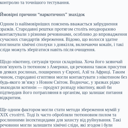
контролю та точнішого тестування.
Ймовірні причини “наркотичних” знахідок
Одним із найімовірніших пояснень вважається забруднення
зразків. Стародавні рештки протягом століть неодноразово
контактували з різними речовинами, особливо до впровадження
сучасних стандартів збереження. Відомо, що волосся здатне
поглинати хімічні сполуки з довкілля, включаючи кокаїн, і такі
сліди можуть зберігатися навіть після очищення.
Щодо нікотину, ситуація трохи складніша. Хоча його зазвичай
пов’язують із тютюном з Америки, ця речовина також присутня
в деяких рослинах, поширених у Європі, Азії та Африці. Таким
чином, стародавні єгиптяни могли контактувати з нікотином без
будь-якого зв’язку з Новим Світом. Водночас, у зразках рідко
знаходили котинін — продукт розпаду нікотину, який би
підтвердив його потрапляння в організм, що залишає питання
відкритим.
Ще одним фактором могли стати методи збереження мумій у
XIX столітті. Тоді їх часто обробляли тютюновим пилом та
рослинними інсектицидами для захисту від руйнування. Такі
речовини могли залишити хімічні сліди, які згодом і були