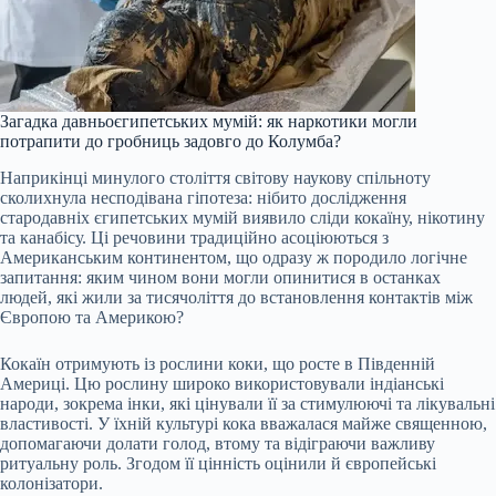
Загадка давньоєгипетських мумій: як наркотики могли
потрапити до гробниць задовго до Колумба?
Наприкінці минулого століття світову наукову спільноту
сколихнула несподівана гіпотеза: нібито дослідження
стародавніх єгипетських мумій виявило сліди кокаїну, нікотину
та канабісу. Ці речовини традиційно асоціюються з
Американським континентом, що одразу ж породило логічне
запитання: яким чином вони могли опинитися в останках
людей, які жили за тисячоліття до встановлення контактів між
Європою та Америкою?
Кокаїн отримують із рослини коки, що росте в Південній
Америці. Цю рослину широко використовували індіанські
народи, зокрема інки, які цінували її за стимулюючі та лікувальні
властивості. У їхній культурі кока вважалася майже священною,
допомагаючи долати голод, втому та відіграючи важливу
ритуальну роль. Згодом її цінність оцінили й європейські
колонізатори.