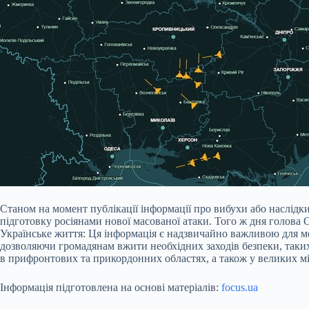
Станом на момент публікації інформації про вибухи або наслід
підготовку росіянами нової масованої атаки. Того ж дня голова
Українське життя: Ця інформація є надзвичайно важливою для ме
дозволяючи громадянам вжити необхідних заходів безпеки, таких
в прифронтових та прикордонних областях, а також у великих міс
Інформація підготовлена на основі матеріалів:
focus.ua