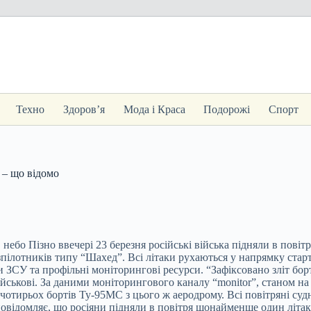
Техно
Здоров’я
Мода і Краса
Подорожі
Спорт
 – що відомо
 небо Пізно ввечері 23 березня російські війська підняли в пові
зпілотників типу “Шахед”. Всі літаки рухаються у напрямку стар
ЗСУ та профільні моніторингові ресурси. “Зафіксовано зліт борт
йськові. За даними моніторингового каналу “monitor”, станом на 
е чотирьох бортів Ту-95МС з цього ж аеродрому. Всі повітряні с
овідомляє, що росіяни підняли в повітря щонайменше один літак 