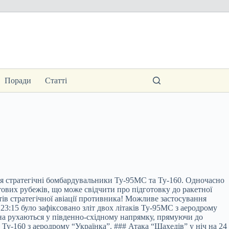
Поради
Статті
тря стратегічні бомбардувальники Ту-95МС та Ту-160
. Одночасно
тових рубежів, що може свідчити про підготовку до ракетної
ів стратегічної авіації противника! Можливе застосування
23:15 було зафіксовано зліт двох літаків Ту-95МС з аеродрому
удна рухаються у південно-східному напрямку, прямуючи до
Ту-160 з аеродрому “Українка”. ### Атака “Шахедів” у ніч на 24