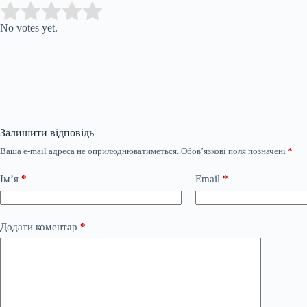
Submit Rating
Rate this item:
No votes yet.
Залишити відповідь
Ваша e-mail адреса не оприлюднюватиметься.
Обов’язкові поля позначені
*
Ім’я
*
Email
*
Додати коментар
*