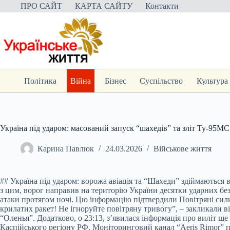
Перейти
ПРО САЙТ
КАРТА САЙТУ
Контакти
до
вмісту
Політика
Війна
Бізнес
Суспільство
Культура
Україна під ударом: масований запуск “шахедів” та зліт Ту-95МС
Карина Павлюк
24.03.2026
Військове життя
## Україна під ударом: ворожа авіація та “Шахеди” здіймаються в
з цим, ворог направив на територію України десятки ударних бе
атаки протягом ночі. Цю інформацію підтвердили Повітряні сили 
крилатих ракет! Не ігноруйте повітряну тривогу”, – закликали ві
“Оленья”. Додатково, о 23:13, з’явилася інформація про виліт щ
Каспійського регіону РФ. Моніторинговий канал “Aeris Rimor” п