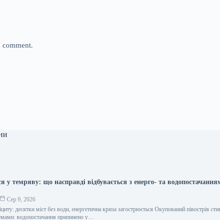
 I comment.
ни
я у темряву: що насправді відбувається з енерго- та водопостачання
Сер 9, 2026
циту: десятки міст без води, енергетична криза загострюється Окупований півострів сти
емами: водопостачання припинено у…