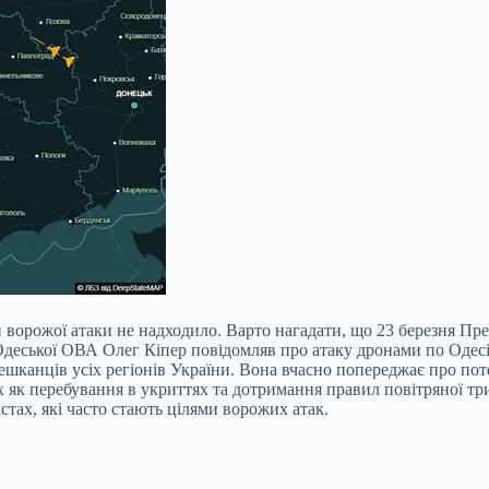
ки ворожої атаки не надходило. Варто нагадати, що 23 березня 
 Одеської ОВА Олег Кіпер повідомляв про атаку дронами по Одесі
шканців усіх регіонів України. Вона вчасно попереджає про поте
 як перебування в укриттях та дотримання правил повітряної тр
тах, які часто стають цілями ворожих атак.