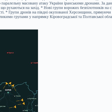
о паралельну масовану атаку України іранськими дронами. За да
 що рухаються на захід. * Нові групи ворожих безпілотників на с
ті. * Групи дронів на півдні окупованої Херсонщини, прямуючи
ликими групами у напрямку Кіровоградської та Полтавської обла