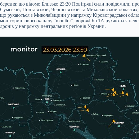
березня: що відомо Близько 23:20 Повітряні сили повідомили пр
Сумській, Полтавській, Чернігівській та Миколаївській областях,
що рухаються з Миколаївщини у напрямку Кіровоградської облас
моніторингового каналу “monitor”, ворожі БпЛА рухаються неве
дронів у напрямку центральних регіонів України.