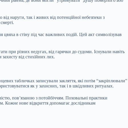
зичний рівень, де вони могли “утримувати” душу померлого або
 від наруги, так і живих від потенційної небезпеки з
смерті.
 цвяха в стіну під час важливих подій. Цей акт символізував
ти при різних недугах, від гарячки до судоми. Існували навіть
 захисту від стихійних лих.
нцевих табличках записували закляття, які потім “закріплювали”
ристовуватися як у захисних, так і в шкідливих ритуалах.
ністю, пов’язаною з потойбіччям. Поховальні практики
им. Кожне нове відкриття допомагає дослідникам