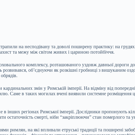
рапили на несподівану та доволі поширену практику: на грудях 
захист та межу між світом живих і цариною потойбіччя.
оховального комплексу, розташованого уздовж давньої дороги до 
 розвивався, об’єднуючи як розкішні гробниці з вишуканим оздо
обрядів.
и кардинальних змін у Римській імперії. На відміну від поперед
емлю. Саме в таких могилах вчені виявили системне розміщення ц
 в інших регіонах Римської імперії. Дослідники пропонують кіль
ати остаточність смерті, ніби “закріплюючи” стан померлого та
ннями римлян, на які впливали етруські традиції та поширені за