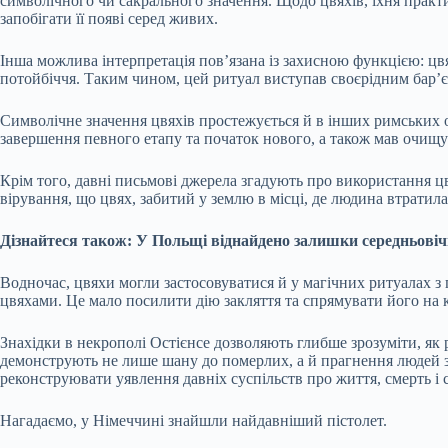
символічного чи сакрального значення. Щодо цвяхів, їхня практ
запобігати її появі серед живих.
Інша можлива інтерпретація пов’язана із захисною функцією: цвя
потойбіччя. Таким чином, цей ритуал виступав своєрідним бар’є
Символічне значення цвяхів простежується й в інших римських об
завершення певного етапу та початок нового, а також мав очищу
Крім того, давні письмові джерела згадують про використання цв
вірування, що цвях, забитий у землю в місці, де людина втратила
Дізнайтеся також: У Польщі віднайдено залишки середньовічн
Водночас, цвяхи могли застосовуватися й у магічних ритуалах з 
цвяхами. Це мало посилити дію закляття та спрямувати його на к
Знахідки в некрополі Остієнсе дозволяють глибше зрозуміти, як
демонструють не лише шану до померлих, а й прагнення людей з
реконструювати уявлення давніх суспільств про життя, смерть і св
Нагадаємо, у Німеччині знайшли найдавніший пістолет.