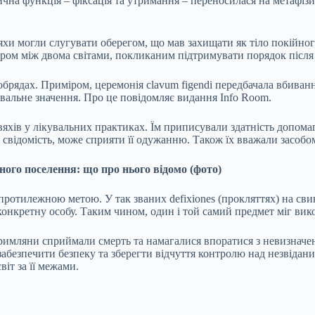
ична функція – фіксація та утримання – переносилася на метафі
хи могли слугувати оберегом, що мав захищати як тіло покійного
ром між двома світами, покликаним підтримувати порядок після 
рядах. Приміром, церемонія clavum figendi передбачала вбивання
вальне значення. Про це повідомляє видання Info Room.
яхів у лікувальних практиках. Їм приписували здатність допомага
 свідомість, може сприяти її одужанню. Також їх вважали засобом
ого поселення: що про нього відомо (фото)
протилежною метою. У так званих defixiones (прокляттях) на сви
онкретну особу. Таким чином, один і той самий предмет міг вико
 римляни сприймали смерть та намагалися впоратися з невизначе
абезпечити безпеку та зберегти відчуття контролю над незвідан
іт за її межами.