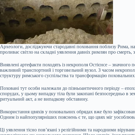
Археологи, досліджуючи стародавні поховання поблизу Рима, нат
проливає світло на складні уявлення давніх римлян про смерть, 
Виявлені артефакти походять із некрополя Остієнсе – значного п
важливий транспортний і торговельний вузол. З часом некрополь
структуру римського суспільства та трансформацію поховальних 
Поховані тут особи належали до пізньоантичного періоду – епох
спорудах, у цьому випадку тіла були закопані безпосередньо в з
ритуальний акт, а не випадкову обставину.
Використання цвяхів у поховальних обрядах вже було зафіксоване
Одним із найпопулярніших пояснень є те, що цвях міг уособлюв
Ці уявлення тісно пов’язані з релігійними та народними вірува