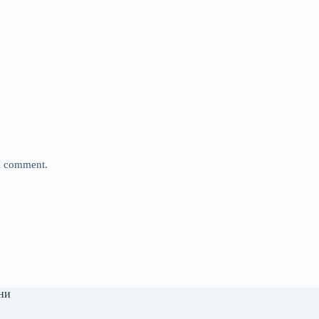
 I comment.
ни