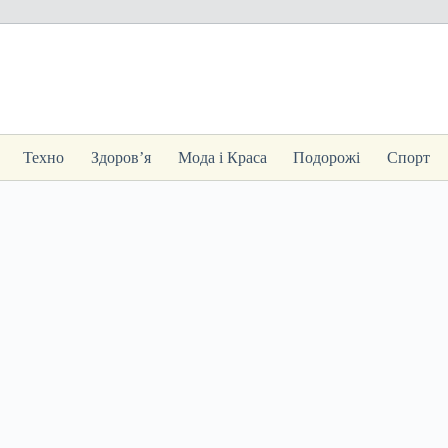
Техно
Здоров’я
Мода і Краса
Подорожі
Спорт