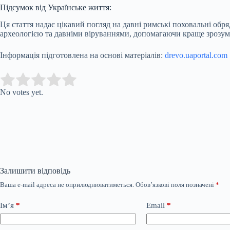
Підсумок від Українське життя:
Ця стаття надає цікавий погляд на давні римські поховальні обр
археологією та давніми віруваннями, допомагаючи краще зрозумі
Інформація підготовлена на основі матеріалів:
drevo.uaportal.com
Submit Rating
Rate this item:
No votes yet.
Залишити відповідь
Ваша e-mail адреса не оприлюднюватиметься.
Обов’язкові поля позначені
*
Ім’я
*
Email
*