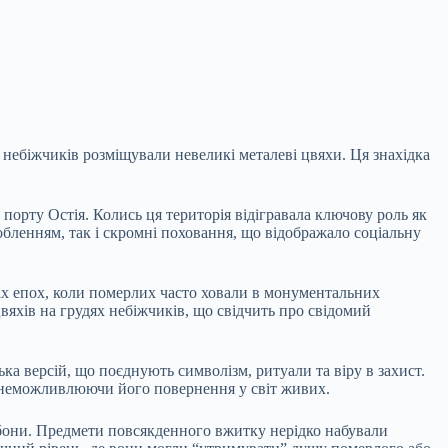
небіжчиків розміщували невеликі металеві цвяхи. Ця знахідка
порту Остія. Колись ця територія відігравала ключову роль як
бленням, так і скромні поховання, що відображало соціальну
ніх епох, коли померлих часто ховали в монументальних
вяхів на грудях небіжчиків, що свідчить про свідомий
ка версій, що поєднують символізм, ритуали та віру в захист.
 унеможливлюючи його повернення у світ живих.
бобони. Предмети повсякденного вжитку нерідко набували