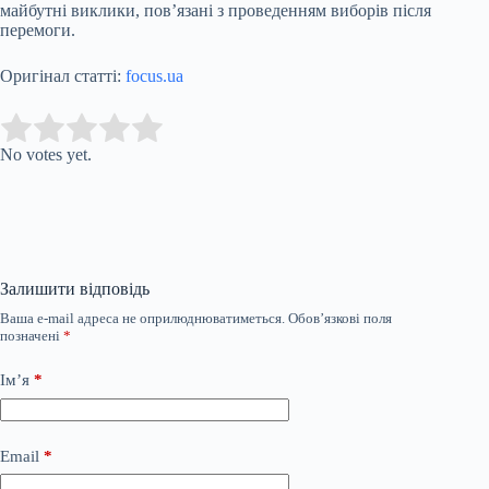
майбутні виклики, пов’язані з проведенням виборів після
перемоги.
Оригінал статті:
focus.ua
Submit Rating
Rate this item:
No votes yet.
Залишити відповідь
Ваша e-mail адреса не оприлюднюватиметься.
Обов’язкові поля
позначені
*
Ім’я
*
Email
*