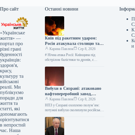
Про сайт
Останні новини
Інформ
П
С
К
«Українське
С
життя» —
Київ під ракетним ударом:
К
портал про
Росія атакувала столицю та
и
різні грані
область, є жертви —
Карина Павлюк
Сер 8, 2026
буденності
найсвіжіші подробиці
# Нічна атака Росії: Київщина під
українців:
обстрілом балістики та дронів, є
загиблі та діти серед постраждалих В
здоров'я,
ніч на 8…
красу,
культуру та
військові
реалії. Ми
Вибухи в Сизрані: атаковано
публікуємо
нафтопереробний завод,
поради для
розпочалася пожежа
Карина Павлюк
Сер 8, 2026
життя та
НПЗ у Сизрані охоплено полум’ям:
статті, які
потужні вибухи сколихнули російське
допомагають
місто У російському місті Сизрань, що
орієнтуватися
на території Самарської області,
в непростий
зафіксовано…
час. Наша