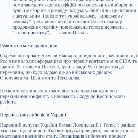
помиляюсь, то якогось офіційного скасування виборів не
було, це скоріше з розряду роздумів. Звичайно, це питання
є актуальним, і звісно тут українському, “київському
режиму” треба визначитися з питанням легітимізації
продовження терміну повноважень голови держави…
“голови режиму”, — заявив Пєсков.
Реакція на міжнародні події
Окремо він прокоментував міжнародні відносини, заявивши, що
Росія не володіє інформацією про перебіг контактів між США та
Іраном. За словами Пєскова, Іран завжди був відкритим до
перемовин, що було відомо ще до військових дій між
Сполученими Штатами та Тегераном.
Пєсков також висловив застереження щодо можливого
перекидання конфлікту з Близького Сходу до Каспійського
регіону.
Перспективи виборів в Україні
Народний депутат України Роман Лозинський (“Голос”) раніше
зазначав, що вибори в Україні будуть проведені, але лише після
скасування воєнного стану. Організація виборчого процесу