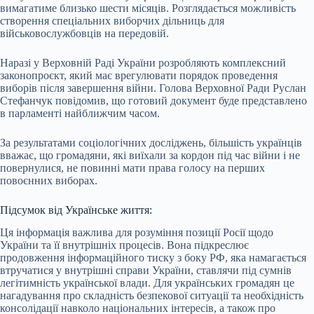
вимагатиме близько шести місяців. Розглядається можливість
створення спеціальних виборчих дільниць для
військовослужбовців на передовій.
Наразі у Верховній Раді України розробляють комплексний
законопроєкт, який має врегулювати порядок проведення
виборів після завершення війни. Голова Верховної Ради Руслан
Стефанчук повідомив, що готовий документ буде представлено
в парламенті найближчим часом.
За результатами соціологічних досліджень, більшість українців
вважає, що громадяни, які виїхали за кордон під час війни і не
повернулися, не повинні мати права голосу на перших
повоєнних виборах.
Підсумок від Українське життя:
Ця інформація важлива для розуміння позиції Росії щодо
України та її внутрішніх процесів. Вона підкреслює
продовження інформаційного тиску з боку РФ, яка намагається
втручатися у внутрішні справи України, ставлячи під сумнів
легітимність української влади. Для українських громадян це
нагадування про складність безпекової ситуації та необхідність
консолідації навколо національних інтересів, а також про