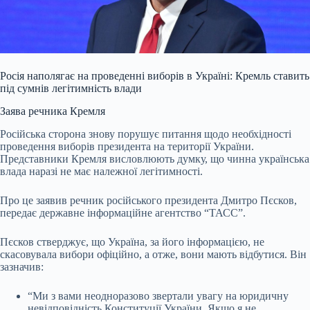
Росія наполягає на проведенні виборів в Україні: Кремль ставить
під сумнів легітимність влади
Заява речника Кремля
Російська сторона знову порушує питання щодо необхідності
проведення виборів президента на території України.
Представники Кремля висловлюють думку, що чинна українська
влада наразі не має належної легітимності.
Про це заявив речник російського президента Дмитро Пєсков,
передає державне інформаційне агентство “ТАСС”.
Пєсков стверджує, що Україна, за його інформацією, не
скасовувала вибори офіційно, а отже, вони мають відбутися. Він
зазначив:
“Ми з вами неодноразово звертали увагу на юридичну
невідповідність Конституції України. Якщо я не