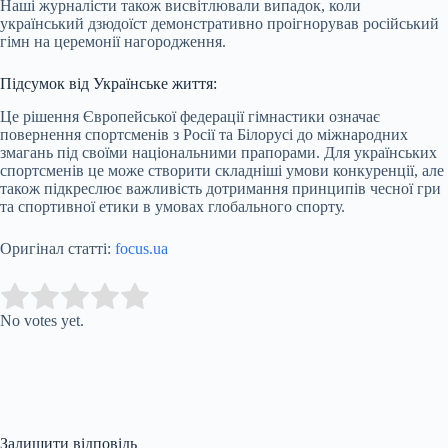
Наші журналісти також висвітлювали випадок, коли
український дзюдоїст демонстративно проігнорував російський
гімн на церемонії нагородження.
Підсумок від Українське життя:
Це рішення Європейської федерації гімнастики означає
повернення спортсменів з Росії та Білорусі до міжнародних
змагань під своїми національними прапорами. Для українських
спортсменів це може створити складніші умови конкуренції, але
також підкреслює важливість дотримання принципів чесної гри
та спортивної етики в умовах глобального спорту.
Оригінал статті:
focus.ua
Submit Rating
Rate this item:
No votes yet.
Залишити відповідь