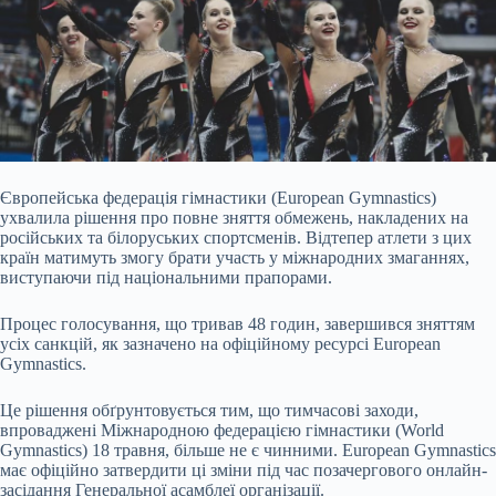
Європейська федерація гімнастики (European Gymnastics)
ухвалила рішення про повне зняття обмежень, накладених на
російських та білоруських спортсменів. Відтепер атлети з цих
країн матимуть змогу брати участь у міжнародних змаганнях,
виступаючи під національними прапорами.
Процес голосування, що тривав 48 годин, завершився зняттям
усіх санкцій, як зазначено на офіційному ресурсі European
Gymnastics.
Це рішення обґрунтовується тим, що тимчасові заходи,
впроваджені Міжнародною федерацією гімнастики (World
Gymnastics) 18 травня, більше не є чинними. European Gymnastics
має офіційно затвердити ці зміни під час позачергового онлайн-
засідання Генеральної асамблеї організації.