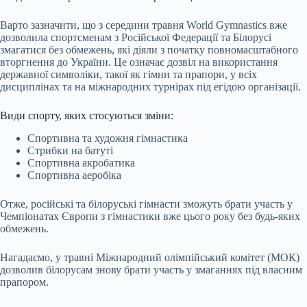
Варто зазначити, що з середини травня World Gymnastics вже
дозволила спортсменам з Російської Федерації та Білорусі
змагатися без обмежень, які діяли з початку повномасштабного
вторгнення до України. Це означає дозвіл на використання
державної символіки, такої як гімни та прапори, у всіх
дисциплінах та на міжнародних турнірах під егідою організації.
Види спорту, яких стосуються зміни:
Спортивна та художня гімнастика
Стрибки на батуті
Спортивна акробатика
Спортивна аеробіка
Отже, російські та білоруські гімнасти зможуть брати участь у
Чемпіонатах Європи з гімнастики вже цього року без будь-яких
обмежень.
Нагадаємо, у травні Міжнародний олімпійський комітет (МОК)
дозволив білорусам знову брати участь у змаганнях під власним
прапором.