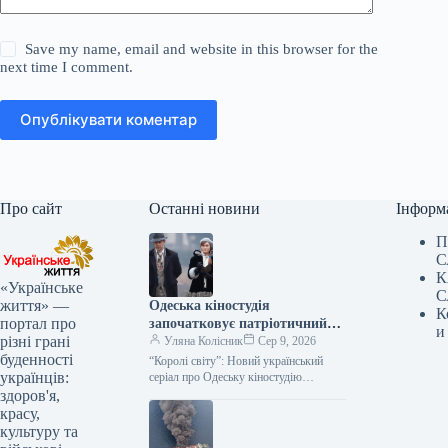
Save my name, email and website in this browser for the
next time I comment.
Опублікувати коментар
Про сайт
Останні новини
Інформ
П
С
К
«Українське
С
життя» —
Одеська кіностудія
К
портал про
започатковує патріотичний
и
різні грані
серіал «Королі світу»
Уляна Колісник
Сер 9, 2026
буденності
“Королі світу”: Новий український
українців:
серіал про Одеську кіностудію
отримав державну підтримку
здоров'я,
Компанія-виробник успішно пройшла
красу,
конкурсний відбір Міністерства
культуру та
культури України, здобувши…