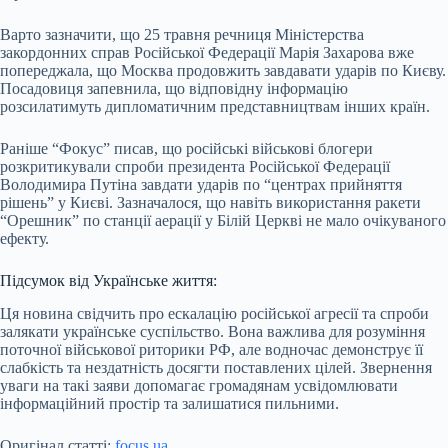
Варто зазначити, що 25 травня речниця Міністерства
закордонних справ Російської Федерації Марія Захарова вже
попереджала, що Москва продовжить завдавати ударів по Києву.
Посадовиця запевнила, що відповідну інформацію
розсилатимуть дипломатичним представництвам інших країн.
Раніше “Фокус” писав, що російські військові блогери
розкритикували спроби президента Російської Федерації
Володимира Путіна завдати ударів по “центрах прийняття
рішень” у Києві. Зазначалося, що навіть використання ракети
“Орешник” по станції аерації у Білій Церкві не мало очікуваного
ефекту.
Підсумок від Українське життя:
Ця новина свідчить про ескалацію російської агресії та спроби
залякати українське суспільство. Вона важлива для розуміння
поточної військової риторики РФ, але водночас демонструє її
слабкість та нездатність досягти поставлених цілей. Звернення
уваги на такі заяви допомагає громадянам усвідомлювати
інформаційний простір та залишатися пильними.
Оригінал статті:
focus.ua