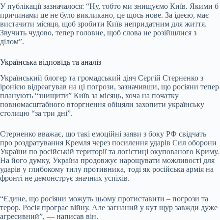
У публікації зазначалося: “Ну, тобто ми знищуємо Київ. Якими б
причинами це не було викликано, це щось нове. За ідеєю, має
вистачити місяця, щоб зробити Київ непридатним для життя.
Звучить чудово, тепер головне, щоб слова не розійшлися з
ділом”.
Українська відповідь та аналіз
Український блогер та громадський діяч Сергій Стерненко з
іронією відреагував на ці погрози, зазначивши, що росіяни тепер
планують “знищити” Київ за місяць, хоча на початку
повномасштабного вторгнення обіцяли захопити українську
столицю “за три дні”.
Стерненко вважає, що такі емоційні заяви з боку РФ свідчать
про роздратування Кремля через посилення ударів Сил оборони
України по російській території та логістиці окупованого Криму.
На його думку, Україна продовжує нарощувати можливості для
ударів у глибокому тилу противника, тоді як російська армія на
фронті не демонструє значних успіхів.
“Єдине, що росіяни можуть цьому протиставити – погрози та
терор. Росія програє війну. Але загнаний у кут щур завжди дуже
агресивний”, — написав він.