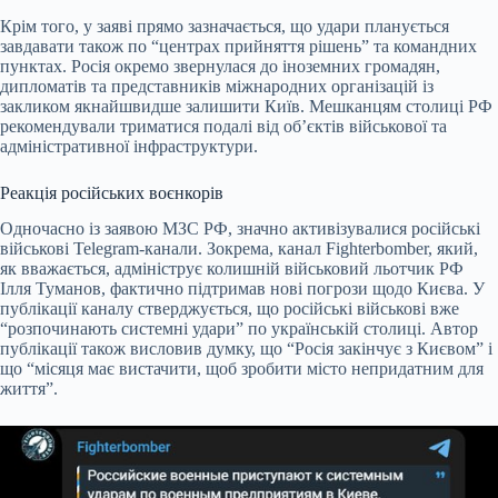
Крім того, у заяві прямо зазначається, що удари планується
завдавати також по “центрах прийняття рішень” та командних
пунктах. Росія окремо звернулася до іноземних громадян,
дипломатів та представників міжнародних організацій із
закликом якнайшвидше залишити Київ. Мешканцям столиці РФ
рекомендували триматися подалі від об’єктів військової та
адміністративної інфраструктури.
Реакція російських воєнкорів
Одночасно із заявою МЗС РФ, значно активізувалися російські
військові Telegram-канали. Зокрема, канал Fighterbomber, який,
як вважається, адмініструє колишній військовий льотчик РФ
Ілля Туманов, фактично підтримав нові погрози щодо Києва. У
публікації каналу стверджується, що російські військові вже
“розпочинають системні удари” по українській столиці. Автор
публікації також висловив думку, що “Росія закінчує з Києвом” і
що “місяця має вистачити, щоб зробити місто непридатним для
життя”.