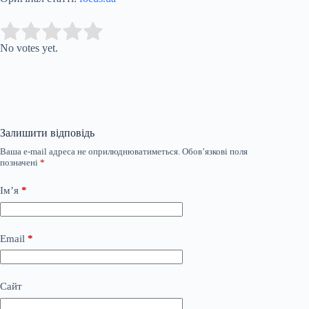
Submit Rating
Rate this item:
No votes yet.
Залишити відповідь
Ваша e-mail адреса не оприлюднюватиметься.
Обов’язкові поля
позначені
*
Ім’я
*
Email
*
Сайт