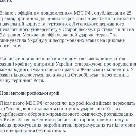
місто.
Згідно з офіційним повідомленням МЗС РФ, опублікованим 25
травня, причиною для нових загроз стала атака безпілотників на
навчальний корпус та гуртожиток Луганського державного
педагогічного університету у Старобільську, що сталася в ніч на
22 травня. Москва кваліфікувала цей удар як “теракт” та
звинуватила Україну у цілеспрямованих атаках на цивільне
населення.
Російське зовнішньополітичне відомство також звинуватило
західні країни у підтримці України, стверджуючи про порушення
міжнародного гуманітарного права та Женевських конвенцій. У
заяві підкреслюється, що атака на Старобільськ “переповнила
чашу терпіння” Росії.
Нові методи російської армії
Після цього МЗС РФ оголосило, що російські війська переходять
до “послідовного завдання системних ударів” по об’єктах
українського оборонно-промислового комплексу, розташованих
у Києві. За твердженнями російської сторони, цілями стануть
місця проєктування, виробництва, програмування та підготовки
до використання безпілотників.