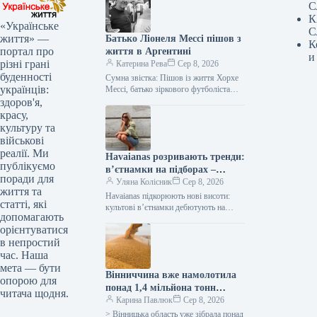
С
К
«Українське
С
життя» —
Батько Ліонеля Мессі пішов з
К
портал про
життя в Аргентині
и
різні грані
Катерина Рева
Сер 8, 2026
буденності
Сумна звістка: Пішов із життя Хорхе
українців:
Мессі, батько зіркового футболіста
Аргентина оплакує втрату: у віці 68
здоров'я,
років відійшов у вічність…
красу,
культуру та
військові
реалії. Ми
Havaianas розривають тренди:
публікуємо
в’єтнамки на підборах –
поради для
сенсація року!
Уляна Колісник
Сер 8, 2026
життя та
Havaianas підкорюють нові висоти:
статті, які
культові в’єтнамки дебютують на
допомагають
підборах! Бренд Havaianas, відомий
орієнтуватися
своїми легендарними гумовими
в непростий
шльопанцями на пласкій підошві,
зробив…
час. Наша
мета — бути
Вінниччина вже намолотила
опорою для
понад 1,4 мільйона тонн
читача щодня.
зерна, показавши
Карина Павлюк
Сер 8, 2026
врожайність, вищу за
> Вінницька область уже зібрала понад