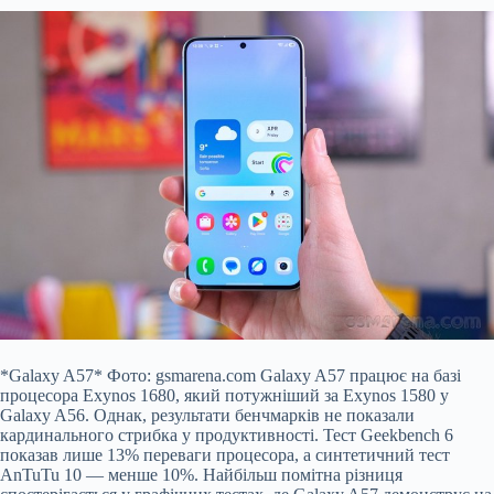
*Galaxy A57* Фото: gsmarena.com Galaxy A57 працює на базі
процесора Exynos 1680, який потужніший за Exynos 1580 у
Galaxy A56. Однак, результати бенчмарків не показали
кардинального стрибка у продуктивності. Тест Geekbench 6
показав лише 13% переваги процесора, а синтетичний тест
AnTuTu 10 — менше 10%. Найбільш помітна різниця