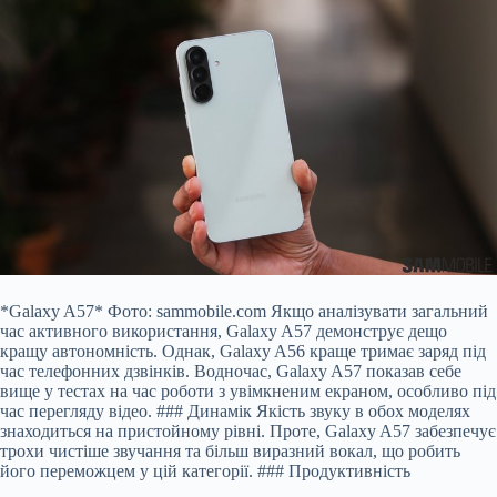
*Galaxy A57* Фото: sammobile.com Якщо аналізувати загальний
час активного використання, Galaxy A57 демонструє дещо
кращу автономність. Однак, Galaxy A56 краще тримає заряд під
час телефонних дзвінків. Водночас, Galaxy A57 показав себе
вище у тестах на час роботи з увімкненим екраном, особливо під
час перегляду відео. ### Динамік Якість звуку в обох моделях
знаходиться на пристойному рівні. Проте, Galaxy A57 забезпечує
трохи чистіше звучання та більш виразний вокал, що робить
його переможцем у цій категорії. ### Продуктивність