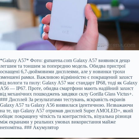
*Galaxy A57* Фото: gsmarena.com Galaxy A57 виявився дещо
легшим та тоншим за попередню модель. Обидва пристрої
оснащені 6,7-дюймовими дисплеями, але у новинки трохи
зменшені рамки. Важливою відмінністю є покращений захист
від вологи та пилу: Galaxy A57 має стандарт IP68, тоді як Galaxy
A56 — IP67. Проте, обидва смартфони мають надійний захист
від механічних пошкоджень завдяки склу Gorilla Glass Victus+.
### Дисплей За результатами тестувань, яскравість екранів
Galaxy A57 та Galaxy A56 виявилася ідентичною. Незважаючи
на те, що Galaxy A57 отримав дисплей Super AMOLED+, який
обіцяє покращену чіткість та контрастність, візуальна різниця
між екранами у реальних умовах використання майже
непомітна. ### Акумулятор