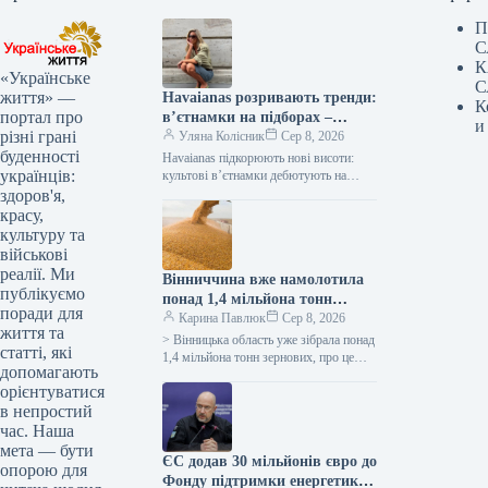
П
С
К
«Українське
С
життя» —
Havaianas розривають тренди:
К
портал про
в’єтнамки на підборах –
и
різні грані
сенсація року!
Уляна Колісник
Сер 8, 2026
буденності
Havaianas підкорюють нові висоти:
українців:
культові в’єтнамки дебютують на
підборах! Бренд Havaianas, відомий
здоров'я,
своїми легендарними гумовими
красу,
шльопанцями на пласкій підошві,
культуру та
зробив…
військові
реалії. Ми
Вінниччина вже намолотила
публікуємо
понад 1,4 мільйона тонн
поради для
зерна, показавши
Карина Павлюк
Сер 8, 2026
життя та
врожайність, вищу за
> Вінницька область уже зібрала понад
статті, які
минулорічну, повідомляє
1,4 мільйона тонн зернових, про це
допомагають
інформує керівниця обласної
ОВА.
орієнтуватися
військової адміністрації Наталя
в непростий
Заболотна. “Жнива…
час. Наша
мета — бути
ЄС додав 30 мільйонів євро до
опорою для
Фонду підтримки енергетики