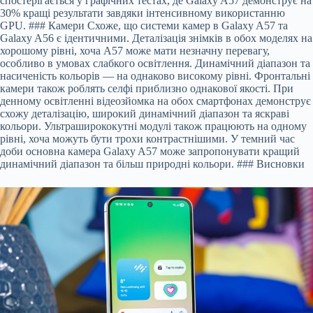
спостерігається у графічних тестах, де Galaxy A57 демонструє на
30% кращі результати завдяки інтенсивному використанню
GPU. ### Камери Схоже, що системи камер в Galaxy A57 та
Galaxy A56 є ідентичними. Деталізація знімків в обох моделях на
хорошому рівні, хоча A57 може мати незначну перевагу,
особливо в умовах слабкого освітлення. Динамічний діапазон та
насиченість кольорів — на однаково високому рівні. Фронтальні
камери також роблять селфі приблизно однакової якості. При
денному освітленні відеозйомка на обох смартфонах демонструє
схожу деталізацію, широкий динамічний діапазон та яскраві
кольори. Ультраширококутні модулі також працюють на одному
рівні, хоча можуть бути трохи контрастнішими. У темний час
доби основна камера Galaxy A57 може запропонувати кращий
динамічний діапазон та більш природні кольори. ### Висновки