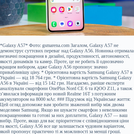
*Galaxy A57* Фото: gsmarena.com Загалом, Galaxy A57 не
демонструє суттєвих переваг над Galaxy A56. Новинка отримала
незначні покращення в дизайні, продуктивності, автономності,
якості динаміків та камер. Проте, це не робить її однозначно
кращим вибором, адже Galaxy A56 пропонує значно
привабливішу ціну. * Орієнтовна вартість Samsung Galaxy A57 в
Україні — від 18 764 грн. * Орієнтовна вартість Samsung Galaxy
A56 в Україні — від 15 142 грн. Нагадаємо, раніше експерти
аналізували смартфони OnePlus Nord CE 6 та iQOO Z11, а також
з’явилася інформація про новий Realme 16T з потужним
акумулятором на 8000 мАг. ### Підсумок від Українське життя:
Цей огляд допоможе вам зробити зважений вибір між двома
моделями Samsung. Якщо ви шукаєте смартфон з невеликими
покращеннями та готові за них доплатити, Galaxy A57 — ваш
вибір. Проте, якщо для вас пріоритетом є співвідношення ціни
та якості, Galaxy A56 все ще залишається чудовим варіантом,
який пропонує практично ті ж можливості за менші гроші.