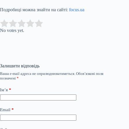
Подробиці можна знайти на сайті:
focus.ua
Submit Rating
Rate this item:
No votes yet.
Залишити відповідь
Ваша e-mail адреса не оприлюднюватиметься.
Обов’язкові поля
позначені
*
Ім’я
*
Email
*