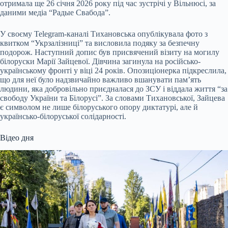
отримала ще 26 січня 2026 року під час зустрічі у Вільнюсі, за
даними медіа “Радые Свабода”.
У своєму Telegram-каналі Тихановська опублікувала фото з
квитком “Укрзалізниці” та висловила подяку за безпечну
подорож. Наступний допис був присвячений візиту на могилу
білоруски Марії Зайцевої. Дівчина загинула на російсько-
українському фронті у віці 24 років. Опозиціонерка підкреслила,
що для неї було надзвичайно важливо вшанувати пам’ять
людини, яка добровільно приєдналася до ЗСУ і віддала життя “за
свободу України та Білорусі”. За словами Тихановської, Зайцева
є символом не лише білоруського опору диктатурі, але й
українсько-білоруської солідарності.
Відео дня