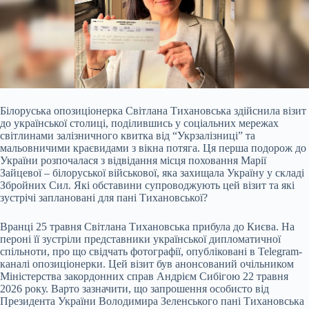
Білоруська опозиціонерка Світлана Тихановська здійснила візит
до української столиці, поділившись у соціальних мережах
світлинами залізничного квитка від “Укрзалізниці” та
мальовничими краєвидами з вікна потяга. Ця перша подорож до
України розпочалася з відвідання місця поховання Марії
Зайцевої – білоруської військової, яка захищала Україну у складі
Збройних Сил. Які обставини супроводжують цей візит та які
зустрічі заплановані для пані Тихановської?
Вранці 25 травня Світлана Тихановська прибула до Києва. На
пероні її зустріли представники української дипломатичної
спільноти, про що свідчать фотографії, опубліковані в Telegram-
каналі опозиціонерки. Цей візит був анонсований очільником
Міністерства закордонних справ Андрієм Сибігою 22 травня
2026 року. Варто зазначити, що запрошення особисто від
Президента України Володимира Зеленського пані Тихановська