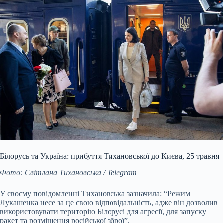
Білорусь та Україна: прибуття Тихановської до Києва, 25 травня
Фото: Світлана Тихановська / Telegram
У своєму повідомленні Тихановська зазначила: “Режим
Лукашенка несе за це свою відповідальність, адже він дозволив
використовувати територію Білорусі для агресії, для запуску
ракет та розміщення російської зброї”.