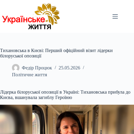
Перейти
до
вмісту
Тихановська в Києві: Перший офіційний візит лідерки
білоруської опозиції
Федір Процюк
25.05.2026
Політичне життя
Лідерка білоруської опозиції в Україні: Тихановська прибула до
Києва, вшанувала загиблу Героїню