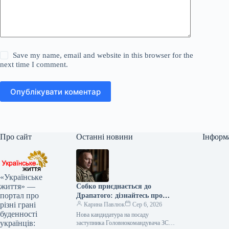
Save my name, email and website in this browser for the
next time I comment.
Опублікувати коментар
Про сайт
Останні новини
Інформ
«Українське
життя» —
Собко приєднається до
портал про
Драпатого: дізнайтесь про
різні грані
нового заступника
Карина Павлюк
Сер 6, 2026
буденності
Нова кандидатура на посаду
українців:
заступника Головнокомандувача ЗСУ