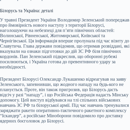
Білорусь та Україна: деталі
У травні Президент України Володимир Зеленський попереджав
про ймовірність нового наступу з території Білорусі,
наголошуючи на небезпеці для п’яти північних областей:
Волинської, Рівненської, Житомирської, Київської та
Чернігівської. Ця інформація вперше пролунала під час візиту до
Славутича. Глава держави повідомив, що отримав розвіддані, які
вказували на ознаки підготовки до дій ЗС РФ біля північних
кордонів. Пан Зеленський підкреслив, що оборонні рубежі
посилюються, і Україна готова до превентивного удару за
необхідності.
Президент Білорусі Олександр Лукашенко відреагував на заяву
Зеленського, запевнивши, що жодного нападу на будь-кого не
планується. Проте, він також пригрозив, що Білорусь дасть
відсіч у разі “нападу”, і що Російська Федерація надасть Мінську
допомогу. Цей виступ відбувався на тлі спільних військових
навчань ЗС РФ та білоруської армії. Під час навчань тренувалися
заряджати ракети оперативно-тактичного ракетного комплексу
“Іскандер”, а російське Міноборони повідомило про доставку
ядерних боєголовок до Білорусі.