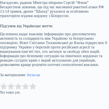
Нагадуємо, радник Міністра оборони Сергій “Флеш”
Бескрестнов зазначав, що під час масованої ракетної атаки РФ
13-14 травня, дрони “Шахед” рухалися за особливою
траєкторією вздовж кордону з Білоруссю.
Підсумок від Українське життя:
Ця новина надає важливу інформацію про дипломатичну
активність та солідарність між Україною та білоруською
опозицією. Візит Світлани Тихановської до Києва підкреслює її
підтримку України у боротьбі проти російської агресії та
вшанування пам’яті тих, хто загинув за свободу обох націй.
Інформація про безпекову ситуацію на північних кордонах та
реакцію сусідніх країн є вкрай актуальною для українців,
дозволяючи краще розуміти поточні геополітичні виклики.
За матеріалами:
focus.ua
Submit Rating
Rate this item:
No votes yet.