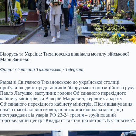
Білорусь та Україна: Тихановська відвідала могилу військової
Марії Зайцевої
Фото: Світлана Тихановська / Telegram
Разом зі Світланою Тихановською до української столиці
прибули ще двоє представників білоруського опозиційного руху:
Павло Латушко, заступник голови Об’єднаного перехідного
кабінету міністрів, та Валерій Мацкевич, керівник апарату
Об’єднаного перехідного кабінету міністрів. Після вшанування
пам’яті загиблої військової, політикиня відвідала місця, що
постраждали від ударів РФ 23-24 травня – зруйнований
торговельний центр “Квадрат” та станцію метро “Лук’янівська”.