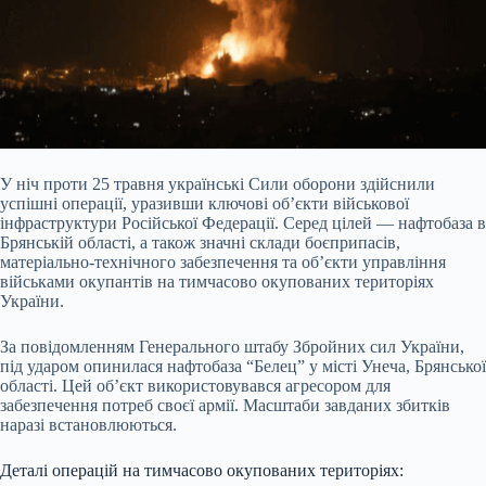
У ніч проти 25 травня українські Сили оборони здійснили
успішні операції, уразивши ключові об’єкти військової
інфраструктури Російської Федерації. Серед цілей — нафтобаза в
Брянській області, а також значні склади боєприпасів,
матеріально-технічного забезпечення та об’єкти управління
військами окупантів на тимчасово окупованих територіях
України.
За повідомленням Генерального штабу Збройних сил України,
під ударом опинилася нафтобаза “Белец” у місті Унеча, Брянської
області. Цей об’єкт використовувався агресором для
забезпечення потреб своєї армії. Масштаби завданих збитків
наразі встановлюються.
Деталі операцій на тимчасово окупованих територіях: