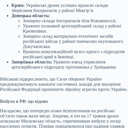
Крим:
Українські дрони успішно вразили склади
зберігання боєприпасів у районі Міжгір’я.
Донецька область:
Знищено склади боєприпасів біля Новоянисолі.
Уражено польовий артилерійський склад у районі
Кременівки.
Знищено склад матеріально-технічних засобів
російських військ у районі тимчасово окупованого
Докучаєвська.
Вражено комунікаційний вузол одного з підрозділів
російської армії в Іванівці.
Запорізька область:
Уражено взвод управління
артилерійського підрозділу противника у Троїцькому.
Військові підкреслюють, що Сили оборони України
продовжуватимуть вживати системних заходів для змушення
Російської Федерації припинити збройну агресію проти України.
Вибухи в РФ: що відомо
Нагадаємо, що попередні атаки безпілотників на російські
об’єкти також мали місце. Зокрема, в ніч на 17 травня дрони
атакували Московську область, спричинивши вибухи у низці
населених пунктів. Пізніше повідомлялося про падіння уламків