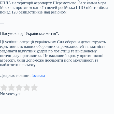
БПЛА на території аеропорту Шереметьєво. За заявами мера
Москви, протягом однієї з ночей російська ППО нібито збила
понад 120 безпілотників над регіоном.
—
Підсумок від “Українське життя”:
Ці успішні операції українських Сил оборони демонструють
ефективність наших оборонних спроможностей та здатність
завдавати відчутних ударів по логістиці та військовому
потенціалу противника. Це важливий крок у протистоянні
агресору, який допоможе послабити його можливості та
наблизити перемогу.
Джерело новини:
focus.ua
Submit Rating
Rate this item:
No votes yet.