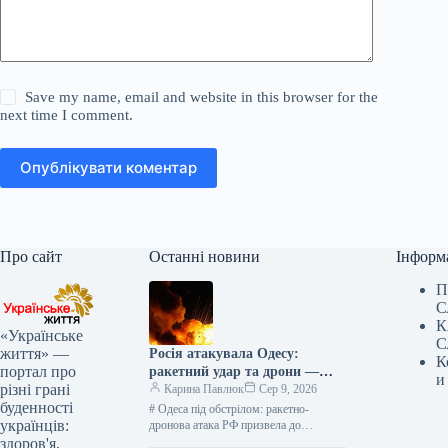
Save my name, email and website in this browser for the
next time I comment.
Опублікувати коментар
Про сайт
Останні новини
Інформ
П
С
К
«Українське
С
життя» —
Росія атакувала Одесу:
К
портал про
ракетний удар та дрони —
и
різні грані
оперативні новини
Карина Павлюк
Сер 9, 2026
буденності
# Одеса під обстрілом: ракетно-
українців:
дронова атака РФ призвела до
руйнувань У ніч на 9 серпня російські
здоров'я,