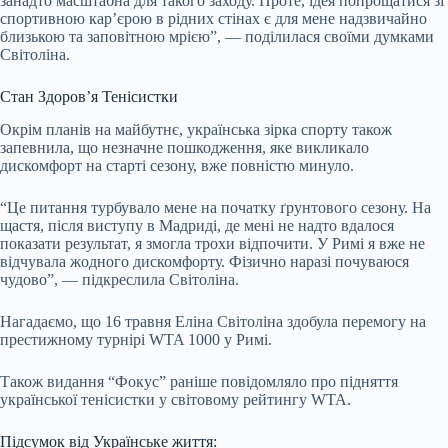
занадто масштабна для такого заходу. Проте, ідея попрощатися зі
спортивною кар’єрою в рідних стінах є для мене надзвичайно
близькою та заповітною мрією”, — поділилася своїми думками
Світоліна.
Стан Здоров’я Тенісистки
Окрім планів на майбутнє, українська зірка спорту також
запевнила, що незначне пошкодження, яке викликало
дискомфорт на старті сезону, вже повністю минуло.
“Це питання турбувало мене на початку ґрунтового сезону. На
щастя, після виступу в Мадриді, де мені не надто вдалося
показати результат, я змогла трохи відпочити. У Римі я вже не
відчувала жодного дискомфорту. Фізично наразі почуваюся
чудово”, — підкреслила Світоліна.
Нагадаємо, що 16 травня Еліна Світоліна здобула перемогу на
престижному турнірі WTA 1000 у Римі.
Також видання “Фокус” раніше повідомляло про підняття
української тенісистки у світовому рейтингу WTA.
Підсумок від Українське життя: