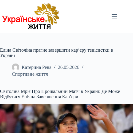
Перейти
до
вмісту
Еліна Світоліна прагне завершити кар’єру тенісистки в
Україні
Катерина Рева
26.05.2026
Спортивне життя
Світоліна Мріє Про Прощальний Матч в Україні: Де Може
Відбутися Епічна Завершення Кар’єри