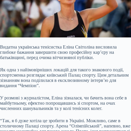
Видатна українська тенісистка Еліна Світоліна висловила
глибоке бажання завершити свою професійну кар’єру на
батьківщині, перед очима вітчизняної публіки.
Як одна з найімовірніших локацій для такого знакового події,
спортсменка розглядає київський Палац спорту. Цим детальним
зізнанням вона поділилася в ексклюзивному інтерв’ю для
видання “Чемпіон”.
У розмові з журналістом, Еліна зізналася, чи бачить вона себе в
майбутньому, ефектно попрощавшись зі спортом, на очах
численних шанувальників та у колі тенісних колег.
“Так, я б дуже хотіла це зробити в Україні. Можливо, саме в
столичному Палаці спорту. Арена “Олімпійський”, напевно, вже