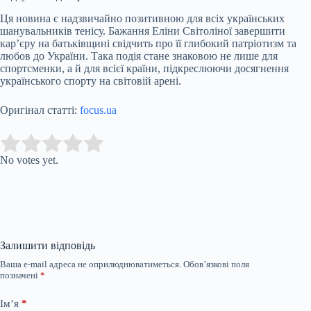
Ця новина є надзвичайно позитивною для всіх українських
шанувальників тенісу. Бажання Еліни Світоліної завершити
кар’єру на батьківщині свідчить про її глибокий патріотизм та
любов до України. Така подія стане знаковою не лише для
спортсменки, а й для всієї країни, підкреслюючи досягнення
українського спорту на світовій арені.
Оригінал статті:
focus.ua
Submit Rating
Rate this item:
No votes yet.
Залишити відповідь
Ваша e-mail адреса не оприлюднюватиметься.
Обов’язкові поля
позначені
*
Ім’я
*