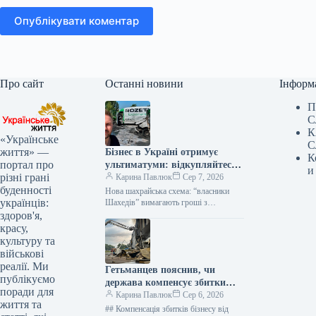
Опублікувати коментар
Про сайт
Останні новини
Інформ
П
С
К
«Українське
С
життя» —
Бізнес в Україні отримує
К
портал про
ультиматуми: відкупляйтеся
и
різні грані
від атак або втратите все
Карина Павлюк
Сер 7, 2026
буденності
Нова шахрайська схема: “власники
українців:
Шахедів” вимагають гроші з
українського бізнесу Українські
здоров'я,
підприємці стали об’єктами нової
красу,
схеми вимагання. Анонімні звернення,
культуру та
що…
військові
реалії. Ми
Гетьманцев пояснив, чи
публікуємо
держава компенсує збитки
поради для
бізнесам від ударів РФ
Карина Павлюк
Сер 6, 2026
життя та
## Компенсація збитків бізнесу від