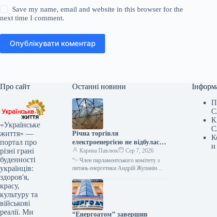
Save my name, email and website in this browser for the
next time I comment.
Опублікувати коментар
Про сайт
Останні новини
Інформ
П
С
К
«Українське
С
життя» —
Річна торгівля
К
портал про
електроенергією не відбулася
и
різні грані
через військові загрози для
Карина Павлюк
Сер 7, 2026
буденності
покупців та надмірну
“> Член парламентського комітету з
українців:
вартість, як заявив народний
питань енергетики Андрій Жупанін
висловив думку, що однією з причин
здоров'я,
депутат.
невдачі аукціону з реалізації
красу,
електроенергії…
культуру та
військові
реалії. Ми
“Енергоатом” завершив