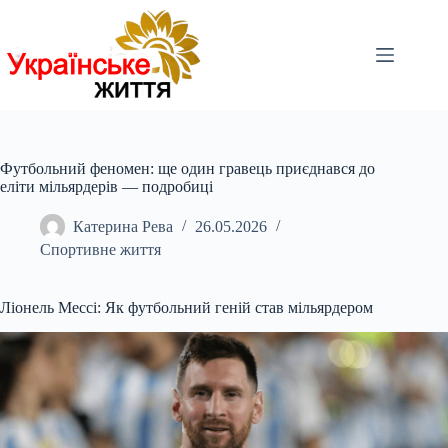
Перейти
до
вмісту
Футбольний феномен: ще один гравець приєднався до
еліти мільярдерів — подробиці
Катерина Рева
26.05.2026
Спортивне життя
Ліонель Мессі: Як футбольний геній став мільярдером