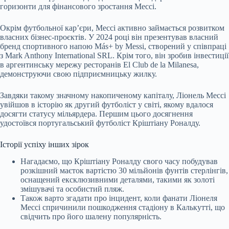
горизонти для фінансового зростання Мессі.
Окрім футбольної кар’єри, Мессі активно займається розвитком
власних бізнес-проєктів. У 2024 році він презентував власний
бренд спортивного напою Más+ by Messi, створений у співпраці
з Mark Anthony International SRL. Крім того, він зробив інвестиції
в аргентинську мережу ресторанів El Club de la Milanesa,
демонструючи свою підприємницьку жилку.
Завдяки такому значному накопиченому капіталу, Ліонель Мессі
увійшов в історію як другий футболіст у світі, якому вдалося
досягти статусу мільярдера. Першим цього досягнення
удостоївся португальський футболіст Кріштіану Роналду.
Історії успіху інших зірок
Нагадаємо, що Кріштіану Роналду свого часу побудував
розкішний маєток вартістю 30 мільйонів фунтів стерлінгів,
оснащений ексклюзивними деталями, такими як золоті
змішувачі та особистий пляж.
Також варто згадати про інцидент, коли фанати Ліонеля
Мессі спричинили пошкодження стадіону в Калькутті, що
свідчить про його шалену популярність.