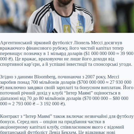
Аргентинський зірковий футболіст Ліонель Мессі досягнув
вражаючого фінансового рубежу, його чистий капітал тепер
перевищує позначку в 1 мільярд доларів ($1 000 000 000 ≈ 39 900
000 ₴). Це вражає, враховуючи не лише його доходи від
спортивної кар’єри, а й успішні інвестиції та спонсорські угоди.
Згідно з даними Bloomberg, починаючи з 2007 року, Мессі
заробив понад 700 мільйонів доларів ($700 000 000 ≈ 27 930 000
₴) виключно завдяки своїй зарплаті та бонусним виплатам. Його
поточний річний дохід у клубі “Інтер Маямі” оцінюється в
діапазоні від 70 до 80 мільйонів доларів ($70 000 000 – $80 000
000 ≈ 2 793 000 ₴ – 3 192 000 ₴).
Контракт з “Інтер Маямі” також включає незвичайні для футболу
бонуси. Серед них – опціон на придбання частки в
акціонерному капіталі клубу, співвласником якого є відомий
британський футболіст Девід Бекхем. Це відкриває нові