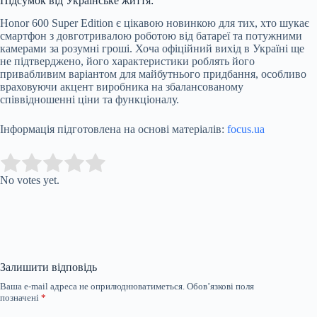
Підсумок від Українське життя:
Honor 600 Super Edition є цікавою новинкою для тих, хто шукає
смартфон з довготривалою роботою від батареї та потужними
камерами за розумні гроші. Хоча офіційний вихід в Україні ще
не підтверджено, його характеристики роблять його
привабливим варіантом для майбутнього придбання, особливо
враховуючи акцент виробника на збалансованому
співвідношенні ціни та функціоналу.
Інформація підготовлена на основі матеріалів:
focus.ua
Submit Rating
Rate this item:
No votes yet.
Залишити відповідь
Ваша e-mail адреса не оприлюднюватиметься.
Обов’язкові поля
позначені
*