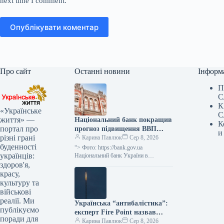
next time I comment.
Опублікувати коментар
Про сайт
Останні новини
Інформ
П
С
К
«Українське
С
життя» —
Національний банк покращив
К
портал про
прогноз підвищення ВВП
и
різні грані
України у ІІІ кварталі 2026
Карина Павлюк
Сер 8, 2026
буденності
року до 2,1%, а у IV кварталі
“> Фото: https://bank.gov.ua
українців:
2026 року – до 4,2%.
Національний банк України в
оновленому квітневому
здоров'я,
“Інфляційному звіті” на своєму сайті
красу,
оприлюднив прогноз, згідно з яким
культуру та
очікується…
військові
реалії. Ми
Українська “антибалістика”:
публікуємо
експерт Fire Point назвав
поради для
реалістичні терміни появи
Карина Павлюк
Сер 8, 2026