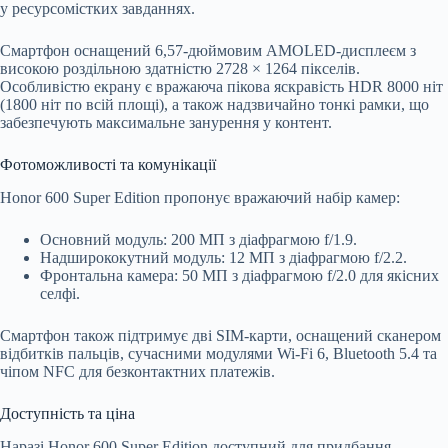
у ресурсомістких завданнях.
Смартфон оснащений 6,57-дюймовим AMOLED-дисплеєм з
високою роздільною здатністю 2728 × 1264 пікселів.
Особливістю екрану є вражаюча пікова яскравість HDR 8000 ніт
(1800 ніт по всій площі), а також надзвичайно тонкі рамки, що
забезпечують максимальне занурення у контент.
Фотоможливості та комунікації
Honor 600 Super Edition пропонує вражаючий набір камер:
Основний модуль: 200 МП з діафрагмою f/1.9.
Надширококутний модуль: 12 МП з діафрагмою f/2.2.
Фронтальна камера: 50 МП з діафрагмою f/2.0 для якісних
селфі.
Смартфон також підтримує дві SIM-карти, оснащений сканером
відбитків пальців, сучасними модулями Wi-Fi 6, Bluetooth 5.4 та
чіпом NFC для безконтактних платежів.
Доступність та ціна
Наразі Honor 600 Super Edition доступний для придбання