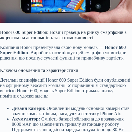
Honor 600 Super Edition: Новий гравець на ринку смартфонів з
акцентом на автономність та фотоможливості
Компанія Honor презентувала свою нову модель —
Honor 600
Super Edition
. Виробник позиціонує цей смартфон як вигідне
рішення, що поєднує сучасні функції та привабливу вартість.
Ключові оновлення та характеристики
Детальні специфікації Honor 600 Super Edition були опубліковані
на офіційному вебсайті компанії. У порівнянні зі стандартною
версією Honor 600
, модель Super Edition отримала низку
помітних удосконалень:
Дизайн камери:
Оновлений модуль основної камери став
значно компактнішим, нагадуючи естетику iPhone Air.
Акумулятор:
Ємність батареї збільшена до вражаючих
8600 мАг, що забезпечить тривалу автономну роботу.
Підтримується швидкісна зарядка потужністю до 80 Вт