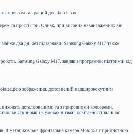
ня програм та кращий досвід в іграх.
ереж та прості ігри. Однак, при високих навантаженнях він
майже два дні без підзарядки. Samsung Galaxy M17 також
 роботи. Samsung Galaxy M17, завдяки програмній підтримці від
абілізацією зображення, доповнений надширококутним
, виходять деталізованими та з природними кольорами.
табільність зйомки в умовах низької освітленості залишає
ів. 8-мегапіксельна фронтальна камера Motorola є прийнятною