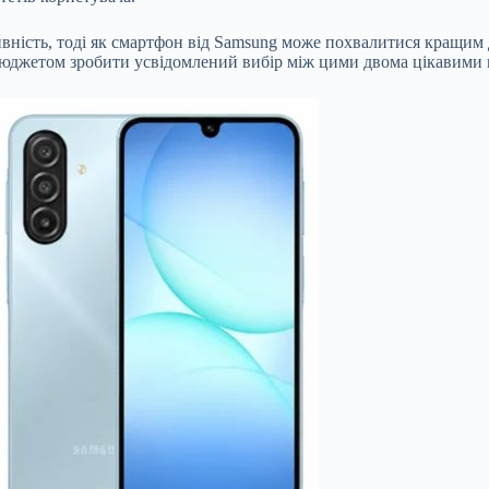
ктивність, тоді як смартфон від Samsung може похвалитися кращ
бюджетом зробити усвідомлений вибір між цими двома цікавими