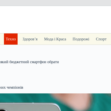
Техно
Здоров’я
Мода і Краса
Подорожі
Спорт
, який бюджетний смартфон обрати
них чемпіонів