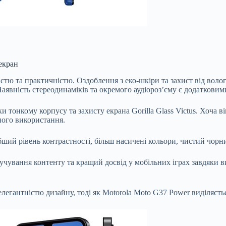
екран
тю та практичністю. Оздоблення з еко-шкіри та захист від воло
аявність стереодинаміків та окремого аудіороз’єму є додатковим
 тонкому корпусу та захисту екрана Gorilla Glass Victus. Хоча ві
ного використання.
ий рівень контрастності, більш насичені кольори, чистий чорний
ування контенту та кращий досвід у мобільних іграх завдяки ви
егантністю дизайну, тоді як Motorola Moto G37 Power виділяєтьс