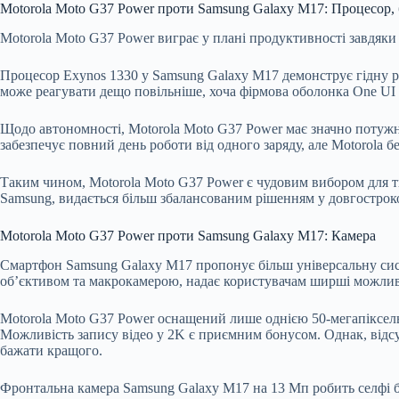
Motorola Moto G37 Power проти Samsung Galaxy M17: Процесор, 
Motorola Moto G37 Power виграє у плані продуктивності завдяки 
Процесор Exynos 1330 у Samsung Galaxy M17 демонструє гідну ро
може реагувати дещо повільніше, хоча фірмова оболонка One UI 
Щодо автономності, Motorola Moto G37 Power має значно потужн
забезпечує повний день роботи від одного заряду, але Motorola б
Таким чином, Motorola Moto G37 Power є чудовим вибором для ти
Samsung, видається більш збалансованим рішенням у довгостроко
Motorola Moto G37 Power проти Samsung Galaxy M17: Камера
Смартфон Samsung Galaxy M17 пропонує більш універсальну сис
об’єктивом та макрокамерою, надає користувачам ширші можливо
Motorola Moto G37 Power оснащений лише однією 50-мегапіксель
Можливість запису відео у 2K є приємним бонусом. Однак, відсу
бажати кращого.
Фронтальна камера Samsung Galaxy M17 на 13 Мп робить селфі бі