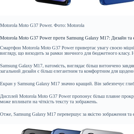
Motorola Moto G37 Power. Фото: Motorola
Motorola Moto G37 Power проти Samsung Galaxy M17: Дизайн та 
Смартфон Motorola Moto G37 Power привертає увагу своєю міцніс
вигляду, що виходить за рамки звичного для бюджетного класу. Н
Samsung Galaxy M17, натомість, виглядає більш витончено завдяки
загальний дизайн є більш елегантним та комфортним для щоден
Екран у Samsung Galaxy M17 значно кращий. Він забезпечує глибш
Дисплей Motorola Moto G37 Power пропонує більш плавне прокруч
може впливати на чіткість тексту та зображень.
Отже, Samsung Galaxy M17 перевершує за якістю зображення та ел