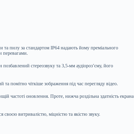
ги та пилу за стандартом IP64 надають йому преміального
и перевагами.
н позбавлений стереозвуку та 3,5-мм аудіороз’єму, його
 та помітно чіткіше зображення під час перегляду відео.
щій частоті оновлення. Проте, нижча роздільна здатність екрана
я своєю витривалістю, міцністю та якістю звуку.