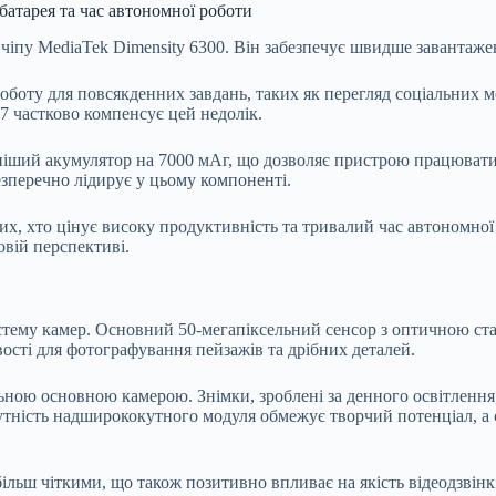
батарея та час автономної роботи
чіпу MediaTek Dimensity 6300. Він забезпечує швидше завантажен
боту для повсякденних завдань, таких як перегляд соціальних м
7 частково компенсує цей недолік.
іший акумулятор на 7000 мАг, що дозволяє пристрою працювати 
езперечно лідирує у цьому компоненті.
х, хто цінує високу продуктивність та тривалий час автономної
вій перспективі.
тему камер. Основний 50-мегапіксельний сенсор з оптичною ст
сті для фотографування пейзажів та дрібних деталей.
ною основною камерою. Знімки, зроблені за денного освітлення
тність надширококутного модуля обмежує творчий потенціал, а с
льш чіткими, що також позитивно впливає на якість відеодзвінк