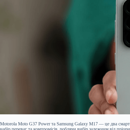
Motorola Moto G37 Power та Samsung Galaxy M17 — це два смарт
набір переваг та компромісів, роблячи вибір залежним від пріори