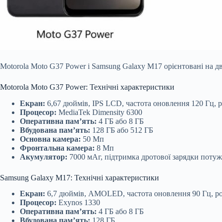
Motorola Moto G37 Power і Samsung Galaxy M17 орієнтовані на д
Motorola Moto G37 Power: Технічні характеристики
Екран:
6,67 дюймів, IPS LCD, частота оновлення 120 Гц, р
Процесор:
MediaTek Dimensity 6300
Оперативна пам’ять:
4 ГБ або 8 ГБ
Вбудована пам’ять:
128 ГБ або 512 ГБ
Основна камера:
50 Мп
Фронтальна камера:
8 Мп
Акумулятор:
7000 мАг, підтримка дротової зарядки потуж
Samsung Galaxy M17: Технічні характеристики
Екран:
6,7 дюймів, AMOLED, частота оновлення 90 Гц, ро
Процесор:
Exynos 1330
Оперативна пам’ять:
4 ГБ або 8 ГБ
Вбудована пам’ять:
128 ГБ