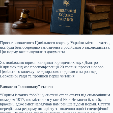
Проєкт оновленого Цивільного кодексу України містив статтю,
яка була безпосередньо запозичена з російського законодавства.
Цю норму вже вилучили з документа.
Як повідомив юрист, кандидат юридичних наук Дмитро
Кирилюк під час пресконференції 20
травня, проєкт нового
Цивільного кодексу неодноразово подавався на розгляд
Верховної Ради та пройшов перші читання.
Виявлено “клоновану” статтю
“Одним із таких “збоїв” у системі стала стаття під символічним
номером 1917, що містилася у книзі № 9. Читаючи її, ми були
вражені, адже зміст нагадував нам раніше відомі норми. Стаття
передбачала реформу нотаріату за моделлю однієї специфічної