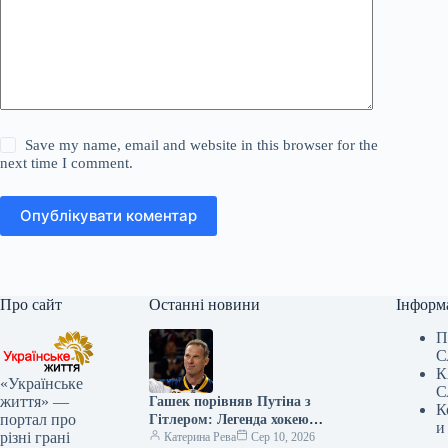
Save my name, email and website in this browser for the
next time I comment.
Опублікувати коментар
Про сайт
Останні новини
Інформ
П
С
К
«Українське
С
життя» —
Гашек порівняв Путіна з
К
портал про
Гітлером: Легенда хокею
и
різні грані
пояснив неминучий крах
Катерина Рева
Сер 10, 2026