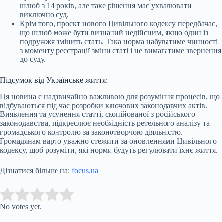
шлюб з 14 років, але таке рішення має ухвалювати
виключно суд.
Крім того, проєкт нового Цивільного кодексу передбачає,
що шлюб може бути визнаний недійсним, якщо один із
подружжя змінить стать. Така норма набуватиме чинності
з моменту реєстрації зміни статі і не вимагатиме звернення
до суду.
Підсумок від Українське життя:
Ця новина є надзвичайно важливою для розуміння процесів, що
відбуваються під час розробки ключових законодавчих актів.
Виявлення та усунення статті, скопійованої з російського
законодавства, підкреслює необхідність ретельного аналізу та
громадського контролю за законотворчою діяльністю.
Громадянам варто уважно стежити за оновленнями Цивільного
кодексу, щоб розуміти, які норми будуть регулювати їхнє життя.
Дізнатися більше на:
focus.ua
Submit Rating
Rate this item:
No votes yet.