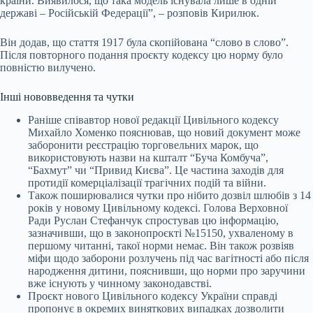
країни. Виявилося, що така модель існувала лише в одній
державі – Російській Федерації”, – розповів Кирилюк.
Він додав, що стаття 1917 була скопійована “слово в слово”.
Після повторного подання проєкту кодексу цю норму було
повністю вилучено.
Інші нововведення та чутки
Раніше співавтор нової редакції Цивільного кодексу
Михайло Хоменко пояснював, що новий документ може
заборонити реєстрацію торговельних марок, що
використовують назви на кшталт “Буча Комбуча”,
“Бахмут” чи “Привид Києва”. Це частина заходів для
протидії комерціалізації трагічних подій та війни.
Також поширювалися чутки про нібито дозвіл шлюбів з 14
років у новому Цивільному кодексі. Голова Верховної
Ради Руслан Стефанчук спростував цю інформацію,
зазначивши, що в законопроєкті №15150, ухваленому в
першому читанні, такої норми немає. Він також розвіяв
міфи щодо заборони розлучень під час вагітності або після
народження дитини, пояснивши, що норми про заручини
вже існують у чинному законодавстві.
Проєкт нового Цивільного кодексу України справді
пропонує в окремих виняткових випадках дозволити