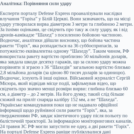
Аналітика: Порівняння сили удару
Експерти порталу Defense Express проаналізували наслідки
влучання “Горіха” у Білій Церкві. Вони зазначають, що на місці
удару утворилася вирва діаметром 3 метри та глибиною 2 метри.
За їхніми оцінками, це свідчить про таку ж силу удару, як і від
дронів-камікадзе “Шахед” з посиленою бойовою частиною.
Водночас, аналітики дійшли висновку, що бойова частина
ракети “Горіх”, яка розпадається на 36 суббоєприпасів, за
потужністю еквівалентна одному “Шахеду”. Таким чином, РФ
використала ракету вартістю приблизно 50 мільйонів доларів,
яка завдала шкоди десятку гаражів, що за силою удару можна
порівняти зі зграєю з 36 “Шахедів” загальною вартістю близько
2,8 мільйона доларів (за ціною 80 тисяч доларів за одиницю).
Водночас, існують й інші оцінки. Військовий журналіст Сергій
Місюра, який відвідав місце події, зафільмував відео, що
свідчить про значно менші розміри вирви: глибина близько 60
см, а діаметр – до 2 метрів. На його думку, такий слід більше
схожий на приліт снаряда калібру 152 мм, а не “Шахеда”.
Українське командування поки що не надавало офіційної
інформації щодо руйнівної сили ракети “Горіх”, яка, за
твердженнями РФ, завдає кінетичного удару після польоту по
балістичній траєкторії. За інформацією моніторингових каналів,
24 травня ЗС РФ могли запустити не одну, а дві ракети “Горіх”.
На порталі Defense Express раніше публікувалися дані