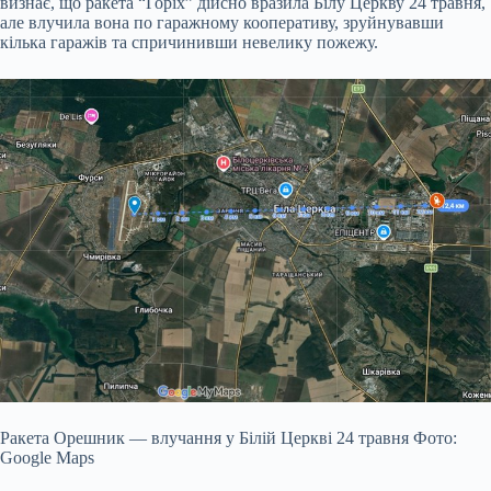
визнає, що ракета “Горіх” дійсно вразила Білу Церкву 24 травня,
але влучила вона по гаражному кооперативу, зруйнувавши
кілька гаражів та спричинивши невелику пожежу.
Ракета Орешник — влучання у Білій Церкві 24 травня Фото:
Google Maps