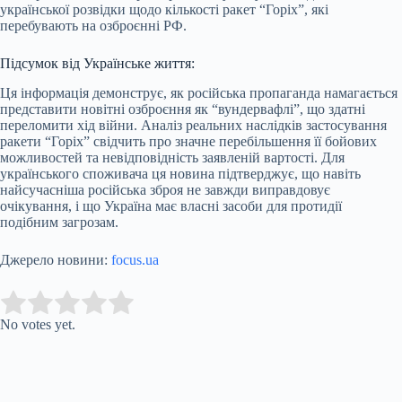
української розвідки щодо кількості ракет “Горіх”, які
перебувають на озброєнні РФ.
Підсумок від Українське життя:
Ця інформація демонструє, як російська пропаганда намагається
представити новітні озброєння як “вундервафлі”, що здатні
переломити хід війни. Аналіз реальних наслідків застосування
ракети “Горіх” свідчить про значне перебільшення її бойових
можливостей та невідповідність заявленій вартості. Для
українського споживача ця новина підтверджує, що навіть
найсучасніша російська зброя не завжди виправдовує
очікування, і що Україна має власні засоби для протидії
подібним загрозам.
Джерело новини:
focus.ua
Submit Rating
Rate this item:
No votes yet.