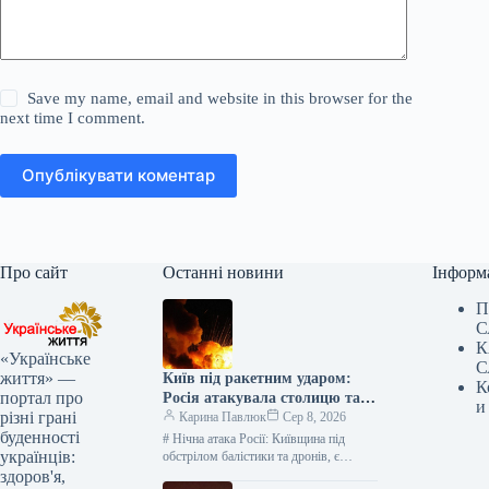
Save my name, email and website in this browser for the
next time I comment.
Опублікувати коментар
Про сайт
Останні новини
Інформ
П
С
К
«Українське
С
життя» —
Київ під ракетним ударом:
К
портал про
Росія атакувала столицю та
и
різні грані
область, є жертви —
Карина Павлюк
Сер 8, 2026
буденності
найсвіжіші подробиці
# Нічна атака Росії: Київщина під
українців:
обстрілом балістики та дронів, є
загиблі та діти серед постраждалих В
здоров'я,