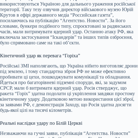
використовуються Україною для дальнього ураження російської
території. Таку тезу озвучив директор військового музею Юрій
Крутов в ефірі державного медіа “Российская газета”,
посилаючись на публікацію “Агентство. Новости”. За його
словами, бункери подібного типу, спроєктовані за радянських
часів, мали витримувати ядерний удар. Останню атаку РФ, яка
включала застосування “Іскандерів” та інших типів озброєння,
було спрямовано саме на такі об’єкти.
Кінетичний удар як перевага “Горіха”
Російські ЗМІ наполягають, що Україна нібито виготовляє дрони
під землею, і тому стандартна зброя РФ не може ефективно
пробивати ці цехи, пошкоджувати комунікації та обладнання.
Йдеться про багаторівневі підземні споруди, які, за задумом
СРСР, мали б витримати ядерний удар. Росія стверджує, що
ракета “Горіх” здатна подолати ці укріплення завдяки простому
кінетичному удару. Додатковою метою використання цієї зброї,
за заявами РФ, є демонстрація Заходу, що Росія здатна досягти
будь-якої цілі на тисячі кілометрів.
Реальні наслідки удару по Білій Церкві
Незважаючи на гучні заяви, публікація “Агентства. Новости”