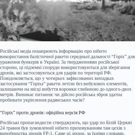
Російські медіа поширюють інформацію про нібито
використання балістичної ракети середньої дальності “Горіх” для
ураження бункерів в Україні. За твердженнями російської
сторони, ці підземні споруди використовуються для зберігання
дронів, які застосовуються для ударів по території РФ.
Повідомляється, що у чотирьох зафіксованих випадках
застосування “Горіха” ракети летіли без вибухових елементів,
залишаючи на місці вибуття воронки глибиною до одного-двох
метрів. Виникає питання: чи дійсно російська зброя здатна
пробивати укріплення радянських часів?
“Горіх” проти дронів: офіційна версія РФ
Російські пропагандисти стверджують, що удар по Білій Церкві
24 травня був зумовлений нібито приховуванням там цехів з
виробництва дронів FP-1. Саме ці дрони, за їхніми словами,