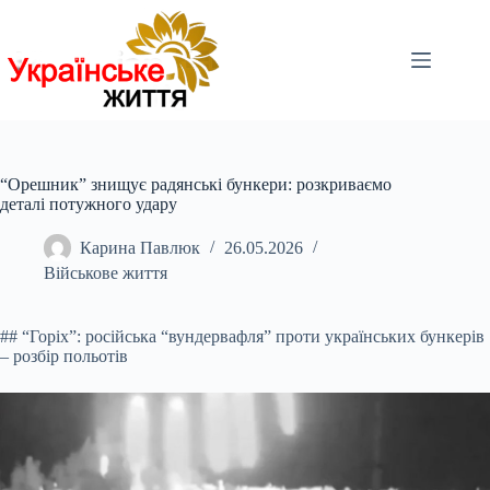
Перейти
до
вмісту
“Орешник” знищує радянські бункери: розкриваємо
деталі потужного удару
Карина Павлюк
26.05.2026
Військове життя
## “Горіх”: російська “вундервафля” проти українських бункерів
– розбір польотів