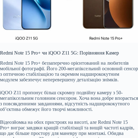
Redmi Note 15 Pro+ чи iQOO Z11 5G: Порівняння Камер
Redmi Note 15 Pro+ беззаперечно орієнтований на любителів
мобільної фотографії. Його 200-мегапіксельний основний сенсор
з оптичною стабілізацією та окремим надширококутним
модулем забезпечує неперевершену деталізацію знімків.
iQOO Z11 пропонує більш скромну подвійну камеру з 50-
мегапіксельним головним сенсором. Хоча вона добре впорається
з повсякденними завданнями, відсутність надширококутного
об’єктива обмежує його творчі можливості.
Відеозйомка на обох пристроях на висоті, але Redmi Note 15
Pro+ виграє завдяки кращій стабілізації та вищій частоті кадрів,
що дає більше простору для маневру при монтажі. Обидва