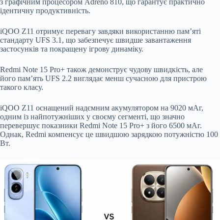
з графічним процесором Adreno 810, що гарантує практично
ідентичну продуктивність.
iQOO Z11 отримує перевагу завдяки використанню пам’яті
стандарту UFS 3.1, що забезпечує швидше завантаження
застосунків та покращену ігрову динаміку.
Redmi Note 15 Pro+ також демонструє чудову швидкість, але
його пам’ять UFS 2.2 виглядає менш сучасною для пристрою
такого класу.
iQOO Z11 оснащений надємним акумулятором на 9020 мАг,
одним із найпотужніших у своєму сегменті, що значно
перевершує показники Redmi Note 15 Pro+ з його 6500 мАг.
Однак, Redmi компенсує це швидшою зарядкою потужністю 100
Вт.