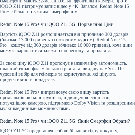
смартфони мають 32-мегапіксельні фронтальні камери, проте
iQOO Z11 підтримує запис відео у 4K. Загалом, Redmi Note 15
Pro+ є більш потужним камерофоном.
Redmi Note 15 Pro+ чи iQOO Z11 5G: Порівняння Ціни
Вартість iQOO Z11 розпочинається від приблизно 300 доларів
(близько 13 000 гривень за поточним курсом). Redmi Note 15
Pro+ коштує від 360 доларів (близько 16 000 гривень), хоча ціни
можуть варіюватися залежно від регіону та продавця.
За свою ціну iQOO Z11 пропонує надзвичайну автономність,
плавний екран флагманського рівня та швидшу пам’ять. Це
чудовий вибір для геймерів та користувачів, які цінують
продуктивність понад усе.
Redmi Note 15 Pro+ виправдовує свою вищу вартість
преміальнішою конструкцією, підвищеною міцністю,
потужнішою камерою, підтримкою Dolby Vision та розширеними
мультимедійними можливостями.
Redmi Note 15 Pro+ чи iQOO Z11 5G: Який Смартфон Обрати?
iQOO Z11 5G представляє собою більш вигідну покупку,