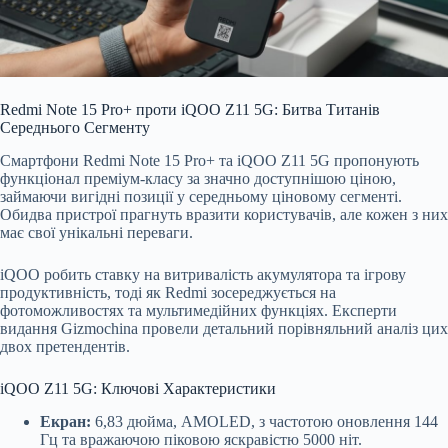
Redmi Note 15 Pro+ проти iQOO Z11 5G: Битва Титанів
Середнього Сегменту
Смартфони Redmi Note 15 Pro+ та iQOO Z11 5G пропонують
функціонал преміум-класу за значно доступнішою ціною,
займаючи вигідні позиції у середньому ціновому сегменті.
Обидва пристрої прагнуть вразити користувачів, але кожен з них
має свої унікальні переваги.
iQOO робить ставку на витривалість акумулятора та ігрову
продуктивність, тоді як Redmi зосереджується на
фотоможливостях та мультимедійних функціях. Експерти
видання Gizmochina провели детальний порівняльний аналіз цих
двох претендентів.
iQOO Z11 5G: Ключові Характеристики
Екран:
6,83 дюйма, AMOLED, з частотою оновлення 144
Гц та вражаючою піковою яскравістю 5000 ніт.