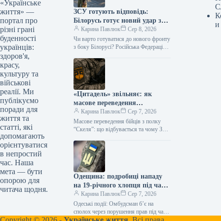
«Українське
С
життя» —
ЗСУ готують відповідь:
К
портал про
Білорусь готує новий удар з
и
різні грані
Чернігівщини?
Карина Павлюк
Сер 8, 2026
буденності
Чи варто готуватися до нового фронту
українців:
з боку Білорусі? Російська Федерація
може вдатися до відкриття нового
здоров'я,
напрямку наступу, використовуючи
красу,
територію…
культуру та
військові
реалії. Ми
«Цитадель» звільняє: як
публікуємо
масове переведення
поради для
військових змінює фронт
Карина Павлюк
Сер 7, 2026
життя та
Масове переведення бійців з полку
статті, які
“Скеля”: що відбувається та чому З
допомагають
425-го окремого штурмового полку
орієнтуватися
“Скеля” розпочато переведення
в непростий
військовослужбовців до…
час. Наша
мета — бути
Одещина: подробиці нападу
опорою для
на 19-річного хлопця під час
читача щодня.
мобілізації, омбудсмен
Карина Павлюк
Сер 7, 2026
Лубінець реагує
Одеські події: Омбудсман б’є на
сполох через порушення прав під час
Copyright © 2026 -
Українське життя.
Всі права
мобілізації Після скандального