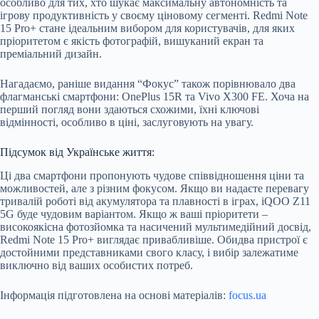
особливо для тих, хто шукає максимальну автономність та
ігрову продуктивність у своєму ціновому сегменті. Redmi Note
15 Pro+ стане ідеальним вибором для користувачів, для яких
пріоритетом є якість фотографій, вишуканий екран та
преміальний дизайн.
Нагадаємо, раніше видання “Фокус” також порівнювало два
флагманські смартфони: OnePlus 15R та Vivo X300 FE. Хоча на
перший погляд вони здаються схожими, їхні ключові
відмінності, особливо в ціні, заслуговують на увагу.
Підсумок від Українське життя:
Ці два смартфони пропонують чудове співвідношення ціни та
можливостей, але з різним фокусом. Якщо ви надаєте перевагу
тривалій роботі від акумулятора та плавності в іграх, iQOO Z11
5G буде чудовим варіантом. Якщо ж ваші пріоритети –
високоякісна фотозйомка та насичений мультимедійний досвід,
Redmi Note 15 Pro+ виглядає привабливіше. Обидва пристрої є
достойними представниками свого класу, і вибір залежатиме
виключно від ваших особистих потреб.
Інформація підготовлена на основі матеріалів:
focus.ua