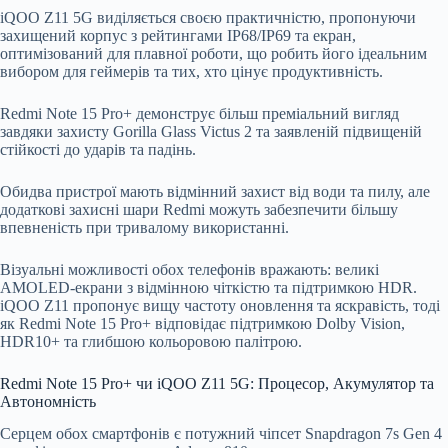
iQOO Z11 5G виділяється своєю практичністю, пропонуючи
захищений корпус з рейтингами IP68/IP69 та екран,
оптимізований для плавної роботи, що робить його ідеальним
вибором для геймерів та тих, хто цінує продуктивність.
Redmi Note 15 Pro+ демонструє більш преміальний вигляд
завдяки захисту Gorilla Glass Victus 2 та заявленій підвищеній
стійкості до ударів та падінь.
Обидва пристрої мають відмінний захист від води та пилу, але
додаткові захисні шари Redmi можуть забезпечити більшу
впевненість при тривалому використанні.
Візуальні можливості обох телефонів вражають: великі
AMOLED-екрани з відмінною чіткістю та підтримкою HDR.
iQOO Z11 пропонує вищу частоту оновлення та яскравість, тоді
як Redmi Note 15 Pro+ відповідає підтримкою Dolby Vision,
HDR10+ та глибшою кольоровою палітрою.
Redmi Note 15 Pro+ чи iQOO Z11 5G: Процесор, Акумулятор та
Автономність
Серцем обох смартфонів є потужний чіпсет Snapdragon 7s Gen 4