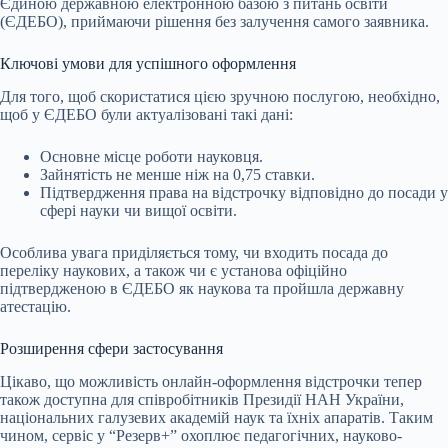
Єдиною державною електронною базою з питань освіти
(ЄДЕБО), приймаючи рішення без залучення самого заявника.
Ключові умови для успішного оформлення
Для того, щоб скористатися цією зручною послугою, необхідно,
щоб у ЄДЕБО були актуалізовані такі дані:
Основне місце роботи науковця.
Зайнятість не менше ніж на 0,75 ставки.
Підтвердження права на відстрочку відповідно до посади у
сфері науки чи вищої освіти.
Особлива увага приділяється тому, чи входить посада до
переліку наукових, а також чи є установа офіційно
підтвердженою в ЄДЕБО як наукова та пройшла державну
атестацію.
Розширення сфери застосування
Цікаво, що можливість онлайн-оформлення відстрочки тепер
також доступна для співробітників Президії НАН України,
національних галузевих академій наук та їхніх апаратів. Таким
чином, сервіс у “Резерв+” охоплює педагогічних, науково-