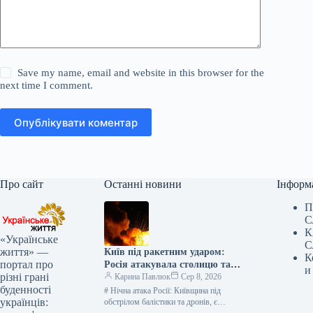
Save my name, email and website in this browser for the
next time I comment.
Опублікувати коментар
Про сайт
Останні новини
Інформ
П
С
К
«Українське
С
життя» —
Київ під ракетним ударом:
К
портал про
Росія атакувала столицю та
и
різні грані
область, є жертви —
Карина Павлюк
Сер 8, 2026
буденності
найсвіжіші подробиці
# Нічна атака Росії: Київщина під
українців:
обстрілом балістики та дронів, є