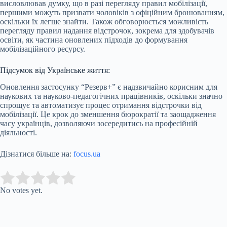
висловлював думку, що в разі перегляду правил мобілізації,
першими можуть призвати чоловіків з офіційним бронюванням,
оскільки їх легше знайти. Також обговорюється можливість
перегляду правил надання відстрочок, зокрема для здобувачів
освіти, як частина оновлених підходів до формування
мобілізаційного ресурсу.
Підсумок від Українське життя:
Оновлення застосунку “Резерв+” є надзвичайно корисним для
наукових та науково-педагогічних працівників, оскільки значно
спрощує та автоматизує процес отримання відстрочки від
мобілізації. Це крок до зменшення бюрократії та заощадження
часу українців, дозволяючи зосередитись на професійній
діяльності.
Дізнатися більше на:
focus.ua
Submit Rating
Rate this item:
No votes yet.