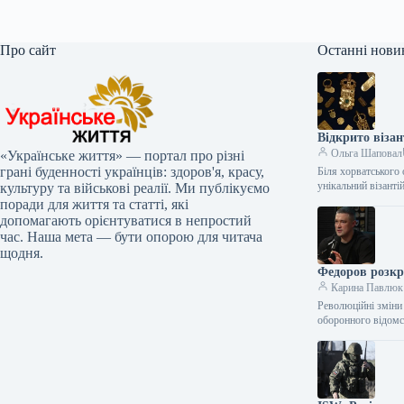
Про сайт
Останні нови
Відкрито візан
Ольга Шаповал
«Українське життя» — портал про різні
грані буденності українців: здоров'я, красу,
Біля хорватського
унікальний візант
культуру та військові реалії. Ми публікуємо
поради для життя та статті, які
допомагають орієнтуватися в непростий
час. Наша мета — бути опорою для читача
щодня.
Федоров розкр
Карина Павлюк
Революційні зміни
оборонного відом