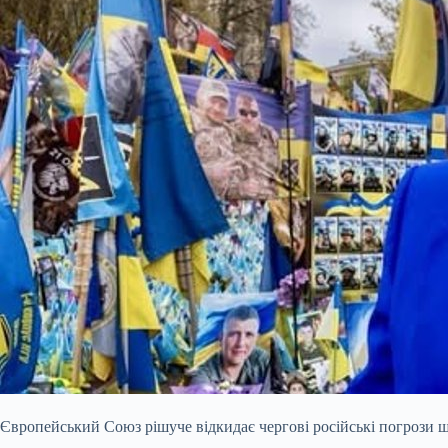
Європейський Союз рішуче відкидає чергові російські погрози щ