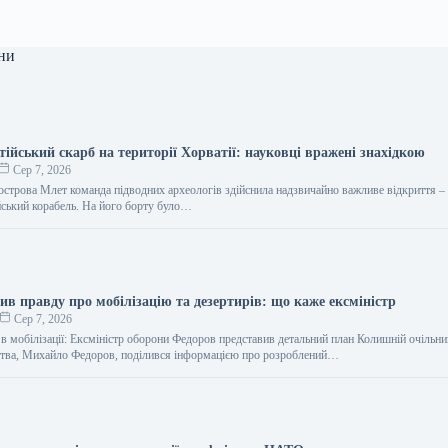
ни
тійський скарб на території Хорватії: науковці вражені знахідкою
Сер 7, 2026
 острова Млет команда підводних археологів здійснила надзвичайно важливе відкриття 
ійський корабель. На його борту було…
ив правду про мобілізацію та дезертирів: що каже ексміністр
Сер 7, 2026
 в мобілізації: Ексміністр оборони Федоров представив детальний план Колишній очільн
ства, Михайло Федоров, поділився інформацією про розроблений…