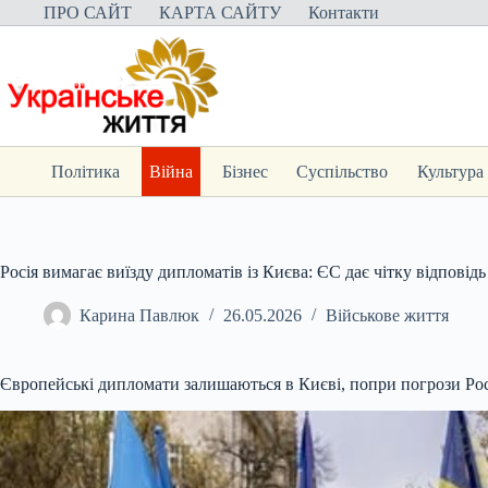
Перейти
ПРО САЙТ
КАРТА САЙТУ
Контакти
до
вмісту
Політика
Війна
Бізнес
Суспільство
Культура
Росія вимагає виїзду дипломатів із Києва: ЄС дає чітку відповідь
Карина Павлюк
26.05.2026
Військове життя
Європейські дипломати залишаються в Києві, попри погрози Рос