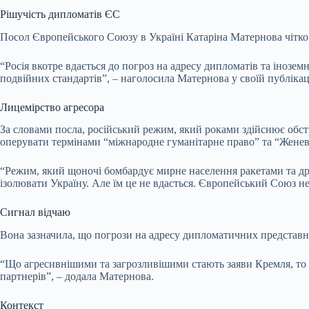
Рішучість дипломатів ЄС
Посол Європейського Союзу в Україні Катаріна Матернова чітко 
“Росія вкотре вдається до погроз на адресу дипломатів та іноз
подвійних стандартів”, – наголосила Матернова у своїй публікаці
Лицемірство агресора
За словами посла, російський режим, який роками здійснює обст
оперувати термінами “міжнародне гуманітарне право” та “Женевс
“Режим, який щоночі бомбардує мирне населення ракетами та дро
ізолювати Україну. Але їм це не вдасться. Європейський Союз н
Сигнал відчаю
Вона зазначила, що погрози на адресу дипломатичних представниц
“Що агресивнішими та загрозливішими стають заяви Кремля, то оч
партнерів”, – додала Матернова.
Контекст