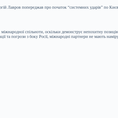
ргій Лавров попереджав про початок “системних ударів” по Києв
а міжнародної спільноти, оскільки демонструє непохитну позиц
ії та погрози з боку Росії, міжнародні партнери не мають намір