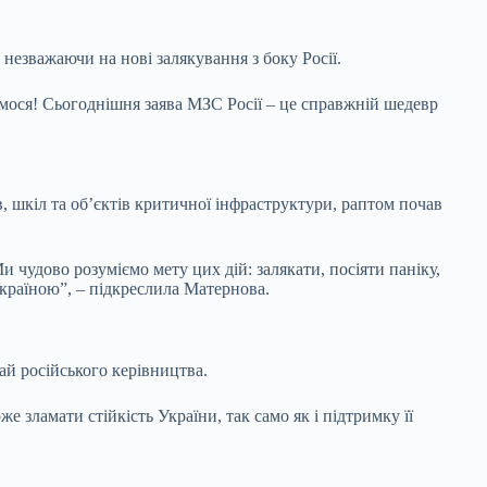
незважаючи на нові залякування з боку Росії.
ємося! Сьогоднішня заява МЗС Росії – це справжній шедевр
, шкіл та об’єктів критичної інфраструктури, раптом почав
чудово розуміємо мету цих дій: залякати, посіяти паніку,
Україною”, – підкреслила Матернова.
ай російського керівництва.
зламати стійкість України, так само як і підтримку її