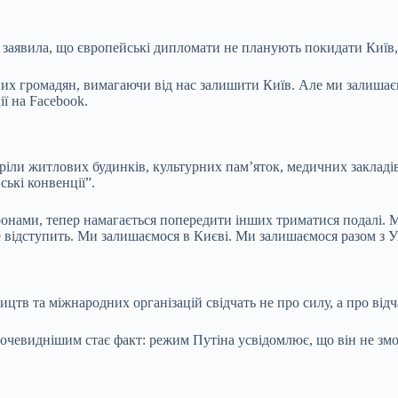
заявила, що європейські дипломати не планують покидати Київ, 
емних громадян, вимагаючи від нас залишити Київ. Але ми залиша
ї на Facebook.
ріли житлових будинків, культурних пам’яток, медичних закладів
ькі конвенції”.
нами, тепер намагається попередити інших триматися подалі. Ми 
е відступить. Ми залишаємося в Києві. Ми залишаємося разом з 
тв та міжнародних організацій свідчать не про силу, а про відч
евиднішим стає факт: режим Путіна усвідомлює, що він не зможе 