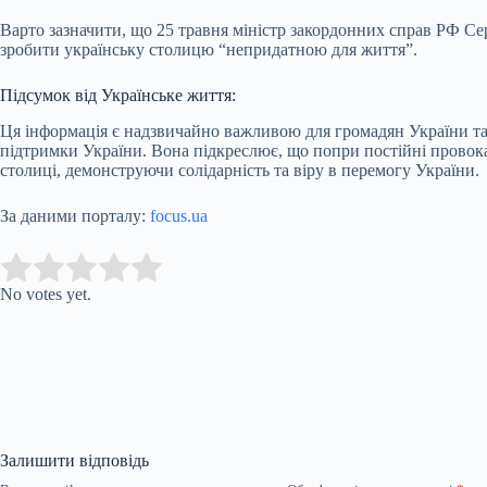
Варто зазначити, що 25 травня міністр закордонних справ РФ Се
зробити українську столицю “непридатною для життя”.
Підсумок від Українське життя:
Ця інформація є надзвичайно важливою для громадян України т
підтримки України. Вона підкреслює, що попри постійні провокац
столиці, демонструючи солідарність та віру в перемогу України.
За даними порталу:
focus.ua
Submit Rating
Rate this item:
No votes yet.
Залишити відповідь