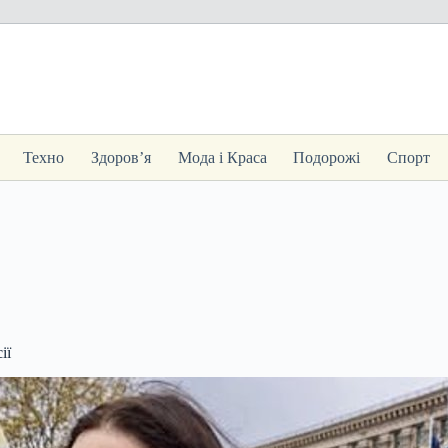
Техно
Здоров’я
Мода і Краса
Подорожі
Спорт
ії