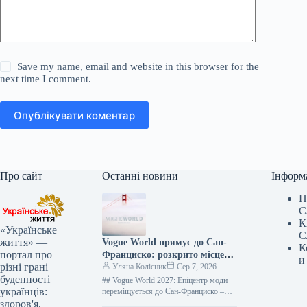
Save my name, email and website in this browser for the
next time I comment.
Опублікувати коментар
Про сайт
Останні новини
Інформ
П
С
К
«Українське
С
життя» —
Vogue World прямує до Сан-
К
портал про
Франциско: розкрито місце
и
різні грані
наступного феєричного шоу
Уляна Колісник
Сер 7, 2026
буденності
## Vogue World 2027: Епіцентр моди
українців:
переміщується до Сан-Франциско –
міста інновацій та духу бунтарства
здоров'я,