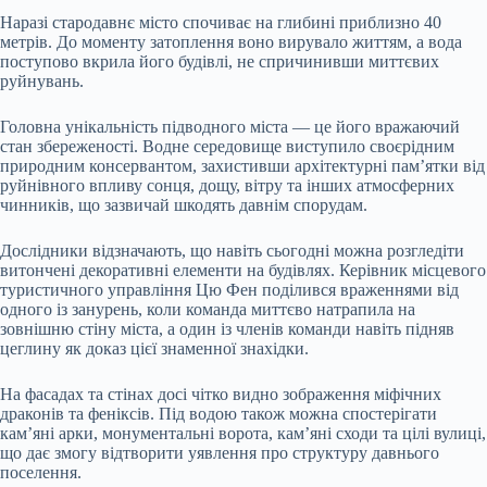
Наразі стародавнє місто спочиває на глибині приблизно 40
метрів. До моменту затоплення воно вирувало життям, а вода
поступово вкрила його будівлі, не спричинивши миттєвих
руйнувань.
Головна унікальність підводного міста — це його вражаючий
стан збереженості. Водне середовище виступило своєрідним
природним консервантом, захистивши архітектурні пам’ятки від
руйнівного впливу сонця, дощу, вітру та інших атмосферних
чинників, що зазвичай шкодять давнім спорудам.
Дослідники відзначають, що навіть сьогодні можна розгледіти
витончені декоративні елементи на будівлях. Керівник місцевого
туристичного управління Цю Фен поділився враженнями від
одного із занурень, коли команда миттєво натрапила на
зовнішню стіну міста, а один із членів команди навіть підняв
цеглину як доказ цієї знаменної знахідки.
На фасадах та стінах досі чітко видно зображення міфічних
драконів та феніксів. Під водою також можна спостерігати
кам’яні арки, монументальні ворота, кам’яні сходи та цілі вулиці,
що дає змогу відтворити уявлення про структуру давнього
поселення.