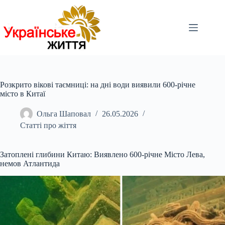
Перейти
до
вмісту
Розкрито вікові таємниці: на дні води виявили 600-річне
місто в Китаї
Ольга Шаповал
26.05.2026
Статті про жіття
Затоплені глибини Китаю: Виявлено 600-річне Місто Лева,
немов Атлантида