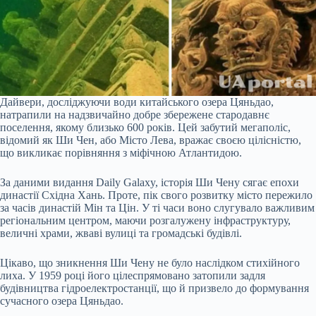
Дайвери, досліджуючи води китайського озера Цяньдао,
натрапили на надзвичайно добре збережене стародавнє
поселення, якому близько 600 років. Цей забутий мегаполіс,
відомий як Ши Чен, або Місто Лева, вражає своєю цілісністю,
що викликає порівняння з міфічною Атлантидою.
За даними видання Daily Galaxy, історія Ши Чену сягає епохи
династії Східна Хань. Проте, пік свого розвитку місто пережило
за часів династій Мін та Цін. У ті часи воно слугувало важливим
регіональним центром, маючи розгалужену інфраструктуру,
величні храми, жваві вулиці та громадські будівлі.
Цікаво, що зникнення Ши Чену не було наслідком стихійного
лиха. У 1959 році його цілеспрямовано затопили задля
будівництва гідроелектростанції, що й призвело до формування
сучасного озера Цяньдао.