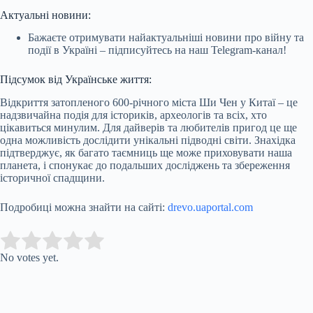
Актуальні новини:
Бажаєте отримувати найактуальніші новини про війну та
події в Україні – підписуйтесь на наш Telegram-канал!
Підсумок від Українське життя:
Відкриття затопленого 600-річного міста Ши Чен у Китаї – це
надзвичайна подія для істориків, археологів та всіх, хто
цікавиться минулим. Для дайверів та любителів пригод це ще
одна можливість дослідити унікальні підводні світи. Знахідка
підтверджує, як багато таємниць ще може приховувати наша
планета, і спонукає до подальших досліджень та збереження
історичної спадщини.
Подробиці можна знайти на сайті:
drevo.uaportal.com
Submit Rating
Rate this item:
No votes yet.