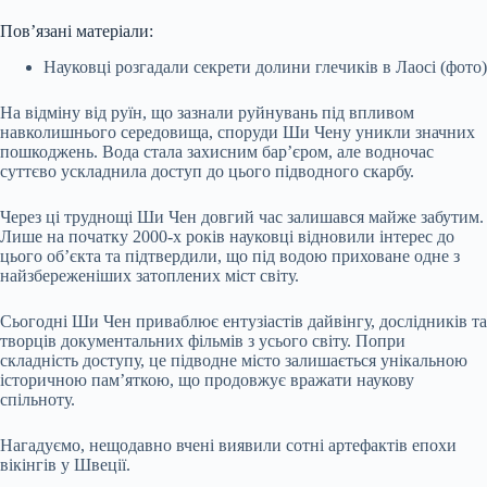
Пов’язані матеріали:
Науковці розгадали секрети долини глечиків в Лаосі (фото)
На відміну від руїн, що зазнали руйнувань під впливом
навколишнього середовища, споруди Ши Чену уникли значних
пошкоджень. Вода стала захисним бар’єром, але водночас
суттєво ускладнила доступ до цього підводного скарбу.
Через ці труднощі Ши Чен довгий час залишався майже забутим.
Лише на початку 2000-х років науковці відновили інтерес до
цього об’єкта та підтвердили, що під водою приховане одне з
найзбереженіших затоплених міст світу.
Сьогодні Ши Чен приваблює ентузіастів дайвінгу, дослідників та
творців документальних фільмів з усього світу. Попри
складність доступу, це підводне місто залишається унікальною
історичною пам’яткою, що продовжує вражати наукову
спільноту.
Нагадуємо, нещодавно вчені виявили сотні артефактів епохи
вікінгів у Швеції.