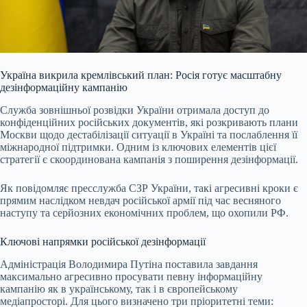
Україна викрила кремлівський план: Росія готує масштабну
дезінформаційну кампанію
Служба зовнішньої розвідки України отримала доступ до
конфіденційних російських документів, які розкривають плани
Москви щодо дестабілізації ситуації в Україні та послаблення її
міжнародної підтримки. Одним із ключових елементів цієї
стратегії є скоординована кампанія з поширення дезінформації.
Як повідомляє пресслужба СЗР України, такі агресивні кроки є
прямим наслідком невдач російської армії під час весняного
наступу та серйозних економічних проблем, що охопили РФ.
Ключові напрямки російської дезінформації
Адміністрація Володимира Путіна поставила завдання
максимально агресивно просувати певну інформаційну
кампанію як в українському, так і в європейському
медіапросторі. Для цього визначено три пріоритетні теми: