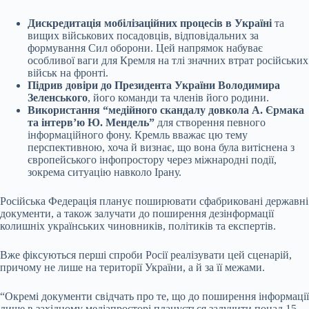
Дискредитація мобілізаційних процесів в Україні
та
вищих військових посадовців, відповідальних за
формування Сил оборони. Цей напрямок набуває
особливої ваги для Кремля на тлі значних втрат російських
військ на фронті.
Підрив довіри до Президента України Володимира
Зеленського
, його команди та членів його родини.
Використання “медійного скандалу довкола А. Єрмака
та інтерв’ю Ю. Мендель”
для створення певного
інформаційного фону. Кремль вважає цю тему
перспективною, хоча й визнає, що вона була витіснена з
європейського інфопростору через міжнародні події,
зокрема ситуацію навколо Ірану.
Російська Федерація планує поширювати сфабриковані державні
документи, а також залучати до поширення дезінформації
колишніх українських чиновників, політиків та експертів.
Вже фіксуються перші спроби Росії реалізувати цей сценарій,
причому не лише на території України, а й за її межами.
“Окремі документи свідчать про те, що до поширення інформації
лише в західному медіапросторі планується залучити понад 15