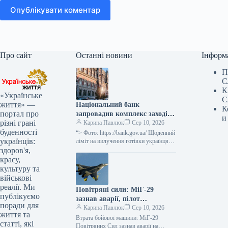
Опублікувати коментар
Про сайт
Останні новини
Інформ
П
С
К
«Українське
С
життя» —
Національний банк
К
портал про
запровадив комплекс заходів
и
різні грані
для полегшення валютних
Карина Павлюк
Сер 10, 2026
буденності
операцій громадян.
“> Фото: https://bank.gov.ua/ Щоденний
українців:
ліміт на вилучення готівки українцями
з валютних рахунків як в Україні, так і
здоров'я,
за її межами,…
красу,
культуру та
військові
реалії. Ми
Повітряні сили: МіГ-29
публікуємо
зазнав аварії, пілот
поради для
врятований — останні деталі
Карина Павлюк
Сер 10, 2026
життя та
Втрата бойової машини: МіГ-29
статті, які
Повітряних Сил зазнав аварії на