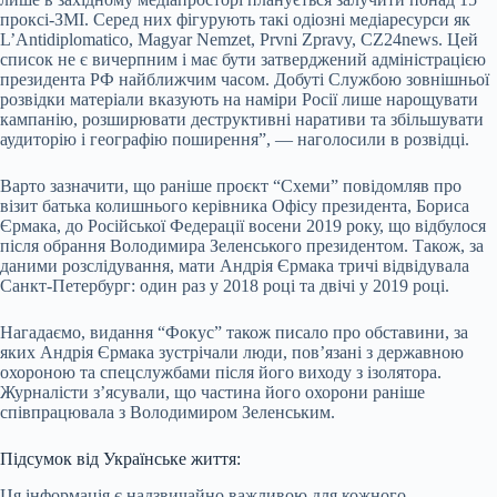
проксі-ЗМІ. Серед них фігурують такі одіозні медіаресурси як
L’Antidiplomatico, Magyar Nemzet, Prvni Zpravy, CZ24news. Цей
список не є вичерпним і має бути затверджений адміністрацією
президента РФ найближчим часом. Добуті Службою зовнішньої
розвідки матеріали вказують на наміри Росії лише нарощувати
кампанію, розширювати деструктивні наративи та збільшувати
аудиторію і географію поширення”, — наголосили в розвідці.
Варто зазначити, що раніше проєкт “Схеми” повідомляв про
візит батька колишнього керівника Офісу президента, Бориса
Єрмака, до Російської Федерації восени 2019 року, що відбулося
після обрання Володимира Зеленського президентом. Також, за
даними розслідування, мати Андрія Єрмака тричі відвідувала
Санкт-Петербург: один раз у 2018 році та двічі у 2019 році.
Нагадаємо, видання “Фокус” також писало про обставини, за
яких Андрія Єрмака зустрічали люди, пов’язані з державною
охороною та спецслужбами після його виходу з ізолятора.
Журналісти з’ясували, що частина його охорони раніше
співпрацювала з Володимиром Зеленським.
Підсумок від Українське життя:
Ця інформація є надзвичайно важливою для кожного