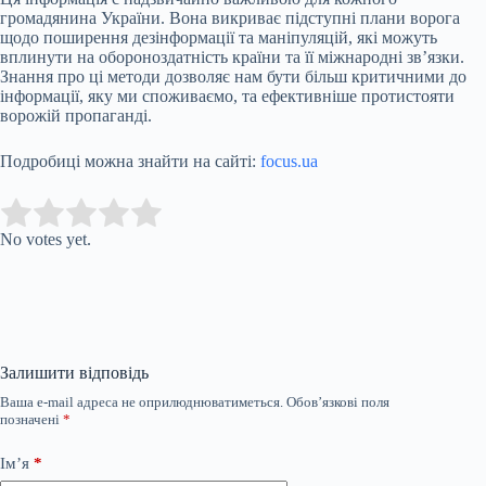
громадянина України. Вона викриває підступні плани ворога
щодо поширення дезінформації та маніпуляцій, які можуть
вплинути на обороноздатність країни та її міжнародні зв’язки.
Знання про ці методи дозволяє нам бути більш критичними до
інформації, яку ми споживаємо, та ефективніше протистояти
ворожій пропаганді.
Подробиці можна знайти на сайті:
focus.ua
Submit Rating
Rate this item:
No votes yet.
Залишити відповідь
Ваша e-mail адреса не оприлюднюватиметься.
Обов’язкові поля
позначені
*
Ім’я
*