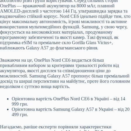
абсолютно різні групи користувачів. Серед сильних сторін
OnePlus — вражаючий акумулятор на 8000 мАг, плавний
AMOLED-дисплей з частотою 144 Гц, ультрашвидка зарядка та
надзвичайно стійкий корпус. Nord CE6 ідеально підійде тим, хто
цінує максимальну автономність, ігрові можливості та активне
використання мультимедійних функцій. Samsung, у свою чергу,
фокусується на високоякісних матеріалах, продуманому
програмному забезпеченні та якості камер. Такі функції, як
підтримка eSIM та преміальне скло Gorilla Glass Victus+,
наближають Galaxy A57 до флагманського рівня.
Зважаючи на це, OnePlus Nord CE6 видається більш
привабливим вибором за критеріями тривалості роботи від
акумулятора, якості дисплея та співвідношення ціни до
можливостей. Samsung Galaxy A57 пропонує більш преміальний
досвід та ширші перспективи на майбутнє, проте його головним
недоліком є суттєво вища вартість.
Орієнтовна вартість OnePlus Nord CE6 в Україні – від 14
999 грн.
Орієнтовна вартість Samsung Galaxy A57 в Україні – від 20
499 грн.
Нагадаємо, раніше експерти порівняли характеристики