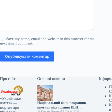
Save my name, email and website in this browser for the
next time I comment.
Опублікувати коментар
Про сайт
Останні новини
Інформ
П
С
К
«Українське
С
життя» —
Національний банк покращив
К
портал про
прогноз підвищення ВВП
и
різні грані
України у ІІІ кварталі 2026
Карина Павлюк
Сер 8, 2026