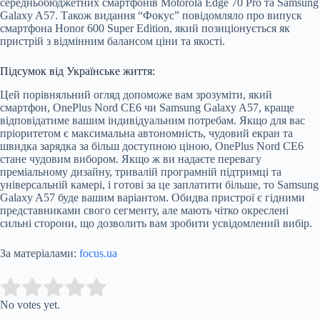
середньобюджетних смартфонів Motorola Edge 70 Pro та Samsung
Galaxy A57. Також видання “Фокус” повідомляло про випуск
смартфона Honor 600 Super Edition, який позиціонується як
пристрій з відмінним балансом ціни та якості.
Підсумок від Українське життя:
Цей порівняльний огляд допоможе вам зрозуміти, який
смартфон, OnePlus Nord CE6 чи Samsung Galaxy A57, краще
відповідатиме вашим індивідуальним потребам. Якщо для вас
пріоритетом є максимальна автономність, чудовий екран та
швидка зарядка за більш доступною ціною, OnePlus Nord CE6
стане чудовим вибором. Якщо ж ви надаєте перевагу
преміальному дизайну, тривалій програмній підтримці та
універсальній камері, і готові за це заплатити більше, то Samsung
Galaxy A57 буде вашим варіантом. Обидва пристрої є гідними
представниками свого сегменту, але мають чітко окреслені
сильні сторони, що дозволить вам зробити усвідомлений вибір.
За матеріалами:
focus.ua
Submit Rating
Rate this item:
No votes yet.