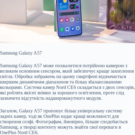
Samsung Galaxy A57
Samsung Galaxy A57 може похвалитися потрійною камерою з
великим основним сенсором, який забезпечує краще захоплення
світла. Обробка зображень на цьому смартфоні відзначається
ширшим динамічним діапазоном та більш збалансованими
кольорами. Система камер Nord CE6 складається з двох сенсорів,
які роблять якісні знімки за хорошого освітлення, проте слід
зазначити відсутність надширококутного модуля.
Загалом, Galaxy A57 пропонує більш універсальну систему
задніх камер, тоді як OnePlus надає кращі можливості для
створення селфі. Фотографам, ймовірно, більше сподобається
Samsung, а творці контенту можуть знайти свої переваги в
OnePlus Nord CE6.