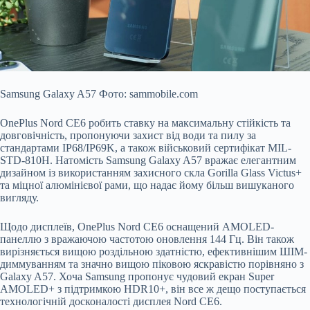
Samsung Galaxy A57 Фото: sammobile.com
OnePlus Nord CE6 робить ставку на максимальну стійкість та
довговічність, пропонуючи захист від води та пилу за
стандартами IP68/IP69K, а також військовий сертифікат MIL-
STD-810H. Натомість Samsung Galaxy A57 вражає елегантним
дизайном із використанням захисного скла Gorilla Glass Victus+
та міцної алюмінієвої рами, що надає йому більш вишуканого
вигляду.
Щодо дисплеїв, OnePlus Nord CE6 оснащений AMOLED-
панеллю з вражаючою частотою оновлення 144 Гц. Він також
вирізняється вищою роздільною здатністю, ефективнішим ШІМ-
диммуванням та значно вищою піковою яскравістю порівняно з
Galaxy A57. Хоча Samsung пропонує чудовий екран Super
AMOLED+ з підтримкою HDR10+, він все ж дещо поступається
технологічній досконалості дисплея Nord CE6.