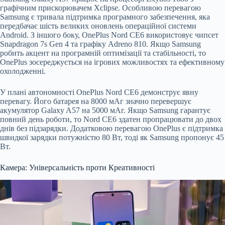
графічним прискорювачем Xclipse. Особливою перевагою
Samsung є тривала підтримка програмного забезпечення, яка
передбачає шість великих оновлень операційної системи
Android. З іншого боку, OnePlus Nord CE6 використовує чипсет
Snapdragon 7s Gen 4 та графіку Adreno 810. Якщо Samsung
робить акцент на програмній оптимізації та стабільності, то
OnePlus зосереджується на ігрових можливостях та ефективному
охолодженні.
У плані автономності OnePlus Nord CE6 демонструє явну
перевагу. Його батарея на 8000 мАг значно перевершує
акумулятор Galaxy A57 на 5000 мАг. Якщо Samsung гарантує
повний день роботи, то Nord CE6 здатен пропрацювати до двох
днів без підзарядки. Додатковою перевагою OnePlus є підтримка
швидкої зарядки потужністю 80 Вт, тоді як Samsung пропонує 45
Вт.
Камера: Універсальність проти Креативності