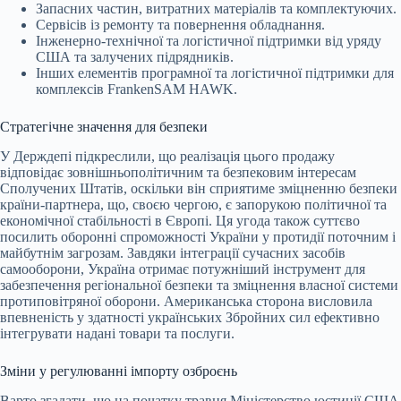
Запасних частин, витратних матеріалів та комплектуючих.
Сервісів із ремонту та повернення обладнання.
Інженерно-технічної та логістичної підтримки від уряду
США та залучених підрядників.
Інших елементів програмної та логістичної підтримки для
комплексів FrankenSAM HAWK.
Стратегічне значення для безпеки
У Держдепі підкреслили, що реалізація цього продажу
відповідає зовнішньополітичним та безпековим інтересам
Сполучених Штатів, оскільки він сприятиме зміцненню безпеки
країни-партнера, що, своєю чергою, є запорукою політичної та
економічної стабільності в Європі. Ця угода також суттєво
посилить оборонні спроможності України у протидії поточним і
майбутнім загрозам. Завдяки інтеграції сучасних засобів
самооборони, Україна отримає потужніший інструмент для
забезпечення регіональної безпеки та зміцнення власної системи
протиповітряної оборони. Американська сторона висловила
впевненість у здатності українських Збройних сил ефективно
інтегрувати надані товари та послуги.
Зміни у регулюванні імпорту озброєнь
Варто згадати, що на початку травня Міністерство юстиції США