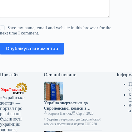
Save my name, email and website in this browser for the
next time I comment.
Опублікувати коментар
Про сайт
Останні новини
Інформ
П
С
К
«Українське
С
життя» —
Україна звертається до
К
портал про
Європейської комісії з
и
різні грані
проханням про виділення 220
Карина Павлюк
Сер 7, 2026
буденності
мільйонів євро для допомоги
> Україна звернулася до Європейської
українців:
сільськогосподарським
комісії з проханням надати EUR220
здоров'я,
виробникам у зв’язку з