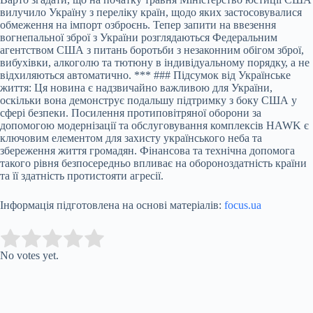
вилучило Україну з переліку країн, щодо яких застосовувалися
обмеження на імпорт озброєнь. Тепер запити на ввезення
вогнепальної зброї з України розглядаються Федеральним
агентством США з питань боротьби з незаконним обігом зброї,
вибухівки, алкоголю та тютюну в індивідуальному порядку, а не
відхиляються автоматично. *** ### Підсумок від Українське
життя: Ця новина є надзвичайно важливою для України,
оскільки вона демонструє подальшу підтримку з боку США у
сфері безпеки. Посилення протиповітряної оборони за
допомогою модернізації та обслуговування комплексів HAWK є
ключовим елементом для захисту українського неба та
збереження життя громадян. Фінансова та технічна допомога
такого рівня безпосередньо впливає на обороноздатність країни
та її здатність протистояти агресії.
Інформація підготовлена на основі матеріалів:
focus.ua
Submit Rating
Rate this item:
No votes yet.