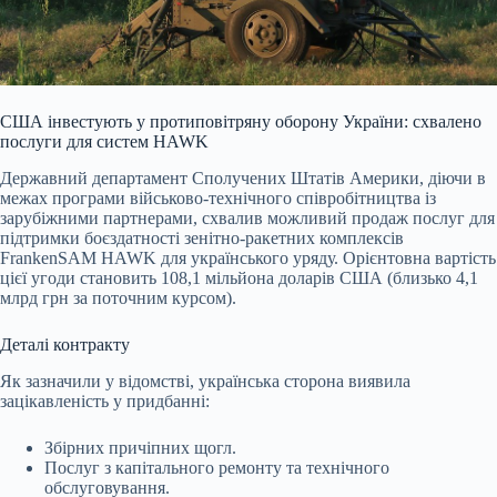
США інвестують у протиповітряну оборону України: схвалено
послуги для систем HAWK
Державний департамент Сполучених Штатів Америки, діючи в
межах програми військово-технічного співробітництва із
зарубіжними партнерами, схвалив можливий продаж послуг для
підтримки боєздатності зенітно-ракетних комплексів
FrankenSAM HAWK для українського уряду. Орієнтовна вартість
цієї угоди становить 10
8,1 мільйона доларів США (близько 4,1
млрд грн за поточним курсом).
Деталі контракту
Як зазначили у відомстві, українська сторона виявила
зацікавленість у придбанні:
Збірних причіпних щогл.
Послуг з капітального ремонту та технічного
обслуговування.