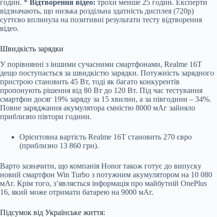
годин. *
Відтворення відео:
трохи менше 25 годин. Експерти
відзначають, що низька роздільна здатність дисплея (720p)
суттєво вплинула на позитивні результати тесту відтворення
відео.
Швидкість зарядки
У порівнянні з іншими сучасними смартфонами, Realme 16T
дещо поступається за швидкістю зарядки. Потужність зарядного
пристрою становить 45 Вт, тоді як багато конкурентів
пропонують рішення від 80 Вт до 120 Вт. Під час тестування
смартфон досяг 19% заряду за 15 хвилин, а за півгодини – 34%.
Повне заряджання акумулятора ємністю 8000 мАг зайняло
приблизно півтори години.
Орієнтовна вартість Realme 16T становить 270 євро
(приблизно 13 860 грн).
Варто зазначити, що компанія Honor також готує до випуску
новий смартфон Win Turbo з потужним акумулятором на 10 080
мАг. Крім того, з’являється інформація про майбутній OnePlus
16, який може отримати батарею на 9000 мАг.
Підсумок від Українське життя: