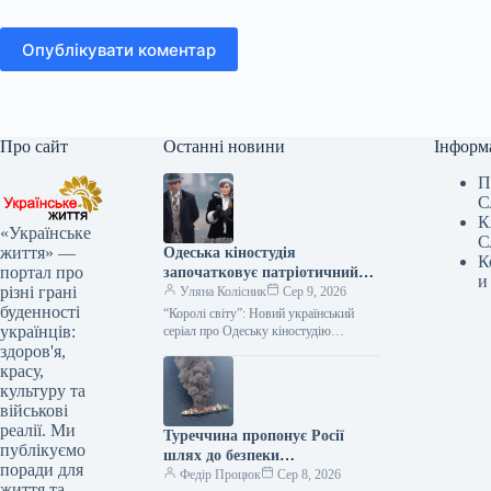
Опублікувати коментар
Про сайт
Останні новини
Інформ
П
С
К
«Українське
С
життя» —
Одеська кіностудія
К
портал про
започатковує патріотичний
и
різні грані
серіал «Королі світу»
Уляна Колісник
Сер 9, 2026
буденності
“Королі світу”: Новий український
українців:
серіал про Одеську кіностудію
отримав державну підтримку
здоров'я,
Компанія-виробник успішно пройшла
красу,
конкурсний відбір Міністерства
культуру та
культури України, здобувши…
військові
реалії. Ми
Туреччина пропонує Росії
публікуємо
шлях до безпеки
поради для
судноплавства в Чорному
Федір Процюк
Сер 8, 2026
життя та