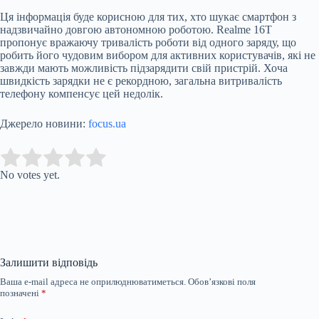
Ця інформація буде корисною для тих, хто шукає смартфон з
надзвичайно довгою автономною роботою. Realme 16T
пропонує вражаючу тривалість роботи від одного заряду, що
робить його чудовим вибором для активних користувачів, які не
завжди мають можливість підзарядити свій пристрій. Хоча
швидкість зарядки не є рекордною, загальна витривалість
телефону компенсує цей недолік.
Джерело новини:
focus.ua
Submit Rating
Rate this item:
No votes yet.
Залишити відповідь
Ваша e-mail адреса не оприлюднюватиметься.
Обов’язкові поля
позначені
*