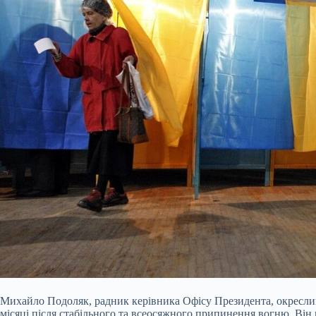
Михайло Подоляк, радник керівника Офісу Президента, окреслив
місяці після стабільного та всеосяжного припинення вогню. Він