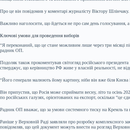
Про це він повідомив у коментарі журналісту Віктору Шлінчаку.
Важливо наголосити, що йдеться не про сам день голосування, а 
Ключові умови для проведення виборів
“Я переконаний, що це стане можливим лише через три місяці піс
радник ОП.
Подоляк також прокоментував світогляд російського президента 
стверджує, що керівництво РФ живе у власній реальності, не від
“Його генерали малюють йому картину, ніби він вже біля Києва і
Він припустив, що Росія може сприймати весну, літо та осінь 2
по російських галузях, орієнтованих на експорт, оскільки “це єд
Радник ОП вважає, що за умови системного тиску на Кремль та в
Раніше у Верховній Раді заявляли про розробку комплексного з
повідомляв, що цей документ можуть внести на розгляд Верхов