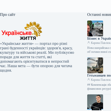
Про сайт
Останні нови
Бізнес в Украї
Карина Павлюк
«Українське життя» — портал про різні
грані буденності українців: здоров'я, красу,
Нова шахрайська с
об’єктами нової с
культуру та військові реалії. Ми публікуємо
поради для життя та статті, які
допомагають орієнтуватися в непростий
час. Наша мета — бути опорою для читача
щодня.
Гетьманцев по
Карина Павлюк
## Компенсація зби
фінансових ресур