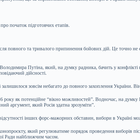
про початок підготовчих етапів.
ля повного та тривалого припинення бойових дій. Це точно не ст
Володимира Путіна, який, на думку радника, бачить у конфлікті 
повідаючий дійсності.
 залишилося зовсім небагато до повного захоплення України. Він
026 року як потенційне “вікно можливостей”. Водночас, на думк
иний аргумент, який Росія здатна зрозуміти”.
ідсутності інших форс-мажорних обставин, вибори в Україні мож
аконопроєкту, який регулюватиме порядок проведення виборів пі
ної Ради найближчим часом.