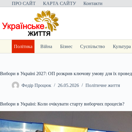
Перейти
ПРО САЙТ
КАРТА САЙТУ
Контакти
до
вмісту
Політика
Війна
Бізнес
Суспільство
Культура
Вибори в Україні 2027: ОП розкрив ключову умову для їх прове
Федір Процюк
26.05.2026
Політичне життя
Вибори в Україні: Коли очікувати старту виборчих процесів?