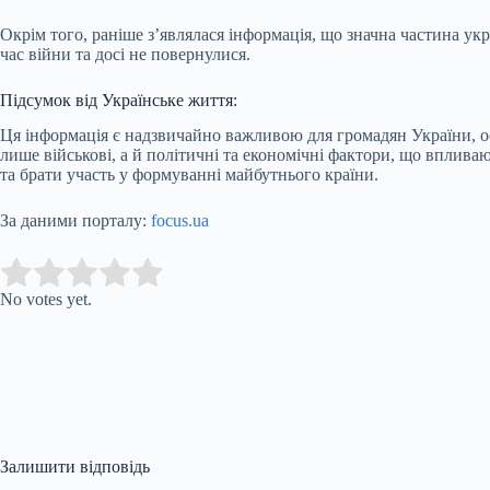
Окрім того, раніше з’являлася інформація, що значна частина у
час війни та досі не повернулися.
Підсумок від Українське життя:
Ця інформація є надзвичайно важливою для громадян України, о
лише військові, а й політичні та економічні фактори, що впли
та брати участь у формуванні майбутнього країни.
За даними порталу:
focus.ua
Submit Rating
Rate this item:
No votes yet.
Залишити відповідь