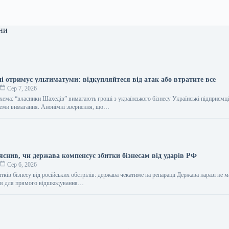
ни
ні отримує ультиматуми: відкупляйтеся від атак або втратите все
Сер 7, 2026
хема: “власники Шахедів” вимагають гроші з українського бізнесу Українські підприємці
хеми вимагання. Анонімні звернення, що…
яснив, чи держава компенсує збитки бізнесам від ударів РФ
Сер 6, 2026
тків бізнесу від російських обстрілів: держава чекатиме на репарації Держава наразі не м
сів для прямого відшкодування…