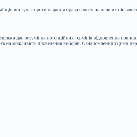
країнців виступає проти надання права голосу на перших післяво
скільки дає розуміння потенційних термінів відновлення повно
вають на можливість проведення виборів. Ознайомлення з цими 