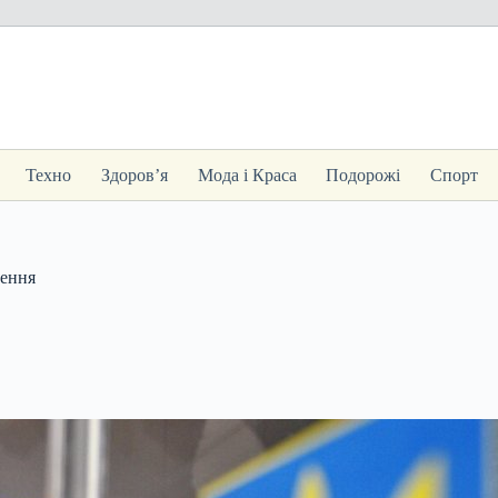
Техно
Здоров’я
Мода і Краса
Подорожі
Спорт
дення