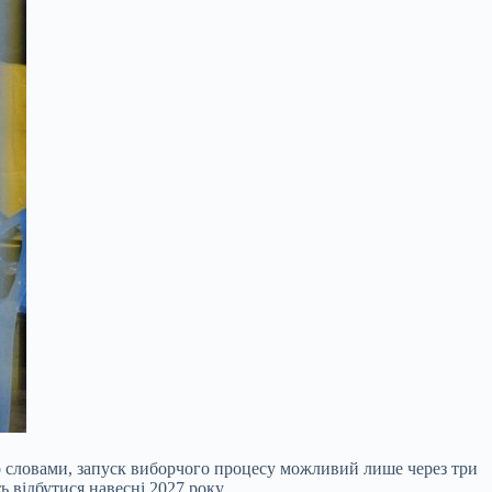
о словами, запуск виборчого процесу можливий лише через три
ь відбутися навесні 20
27 року.