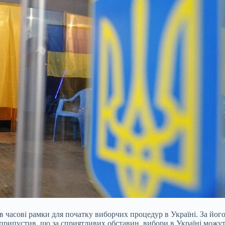
 часові рамки для початку виборчих процедур в Україні. За йог
 припустив, що за сприятливих обставин, вибори в Україні можут