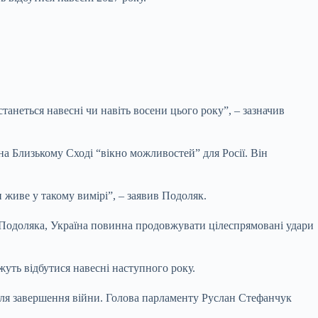
анеться навесні чи навіть восени цього року”, – зазначив
на Близькому Сході “вікно можливостей” для Росії. Він
 живе у такому вимірі”, – заявив Подоляк.
у Подоляка, Україна повинна продовжувати цілеспрямовані удари
уть відбутися навесні наступного року.
сля завершення війни. Голова парламенту Руслан Стефанчук