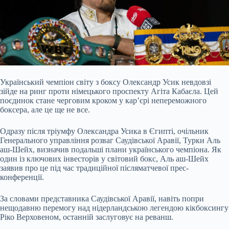
Український чемпіон світу з боксу Олександр Усик невдовзі
зійде на ринг проти німецького проспекту Агіта Кабаєла. Цей
поєдинок стане черговим кроком у кар’єрі непереможного
боксера, але це ще не все.
Одразу після тріумфу Олександра Усика в Єгипті, очільник
Генерального управління розваг Саудівської Аравії, Турки Аль
аш-Шейх, визначив подальші плани українського чемпіона. Як
один із ключових інвесторів у світовий бокс, Аль аш-Шейх
заявив про це під час традиційної післяматчевої прес-
конференції.
За словами представника Саудівської Аравії, навіть попри
нещодавню перемогу над нідерландською легендою кікбоксингу
Ріко Верховеном, останній заслуговує на реванш.