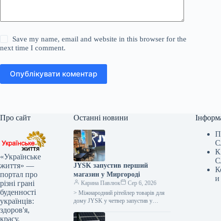
Save my name, email and website in this browser for the
next time I comment.
Опублікувати коментар
Про сайт
Останні новини
Інформ
П
С
К
«Українське
С
життя» —
JYSK запустив перший
К
портал про
магазин у Миргороді
и
різні грані
Карина Павлюк
Сер 6, 2026
буденності
> Міжнародний рітейлер товарів для
українців:
дому JYSK у четвер запустив у
роботу перший магазин у місті
здоров'я,
Миргород, що на Полтавщині,…
красу,