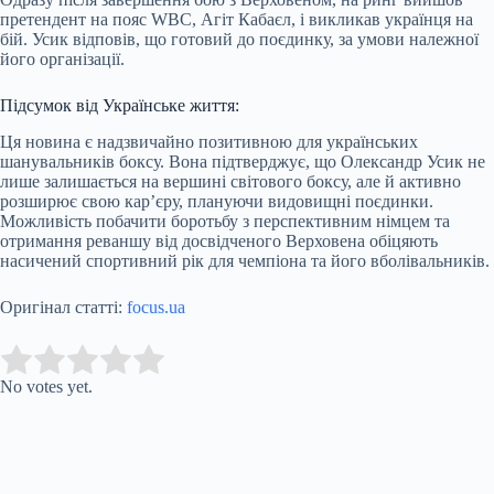
претендент на пояс WBC, Агіт Кабаєл, і викликав українця на
бій. Усик відповів, що готовий до поєдинку, за умови належної
його організації.
Підсумок від Українське життя:
Ця новина є надзвичайно позитивною для українських
шанувальників боксу. Вона підтверджує, що Олександр Усик не
лише залишається на вершині світового боксу, але й активно
розширює свою кар’єру, плануючи видовищні поєдинки.
Можливість побачити боротьбу з перспективним німцем та
отримання реваншу від досвідченого Верховена обіцяють
насичений спортивний рік для чемпіона та його вболівальників.
Оригінал статті:
focus.ua
Submit Rating
Rate this item:
No votes yet.