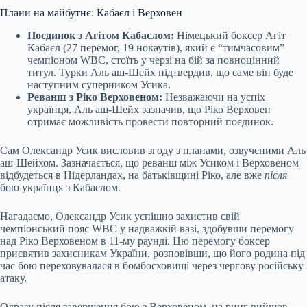
Плани на майбутнє: Кабаєл і Верховен
Поєдинок з Агітом Кабаєлом:
Німецький боксер Агіт
Кабаєл (27 перемог, 19 нокаутів), який є “тимчасовим”
чемпіоном WBC, стоїть у черзі на бій за повноцінний
титул. Турки Аль аш-Шейх підтвердив, що саме він буде
наступним суперником Усика.
Реванш з Ріко Верховеном:
Незважаючи на успіх
українця, Аль аш-Шейх зазначив, що Ріко Верховен
отримає можливість провести повторний поєдинок.
Сам Олександр Усик висловив згоду з планами, озвученими Аль
аш-Шейхом. Зазначається, що реванш між Усиком і Верховеном
відбудеться в Нідерландах, на батьківщині Ріко, але вже
після
бою українця з Кабаєлом.
Нагадаємо, Олександр Усик успішно захистив свій
чемпіонський пояс WBC у надважкій вазі, здобувши перемогу
над Ріко Верховеном в 11-му раунді. Цю перемогу боксер
присвятив захисникам України, розповівши, що його родина під
час бою переховувалася в бомбосховищі через чергову російську
атаку.
Одразу після завершення бою з Верховеном, на ринг вийшов