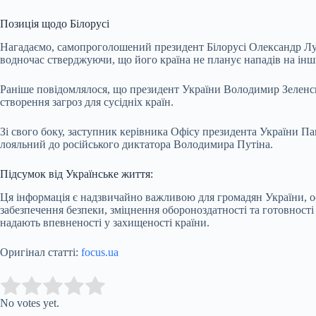
Позиція щодо Білорусі
Нагадаємо, самопроголошений президент Білорусі Олександр Лука
водночас стверджуючи, що його країна не планує нападів на інш
Раніше повідомлялося, що президент України Володимир Зеленськи
створення загроз для сусідніх країн.
Зі свого боку, заступник керівника Офісу президента України Па
лояльний до російського диктатора Володимира Путіна.
Підсумок від Українське життя:
Ця інформація є надзвичайно важливою для громадян України, о
забезпечення безпеки, зміцнення обороноздатності та готовност
надають впевненості у захищеності країни.
Оригінал статті:
focus.ua
Submit Rating
Rate this item:
No votes yet.