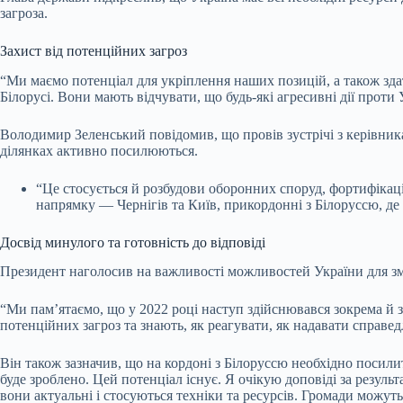
загроза.
Захист від потенційних загроз
“Ми маємо потенціал для укріплення наших позицій, а також здат
Білорусі. Вони мають відчувати, що будь-які агресивні дії прот
Володимир Зеленський повідомив, що провів зустрічі з керівника
ділянках активно посилюються.
“Це стосується й розбудови оборонних споруд, фортифікаці
напрямку — Чернігів та Київ, прикордонні з Білоруссю, де 
Досвід минулого та готовність до відповіді
Президент наголосив на важливості можливостей України для змі
“Ми пам’ятаємо, що у 2022 році наступ здійснювався зокрема й з 
потенційних загроз та знають, як реагувати, як надавати справед
Він також зазначив, що на кордоні з Білоруссю необхідно посили
буде зроблено. Цей потенціал існує. Я очікую доповіді за резул
вони актуальні і стосуються техніки та ресурсів. Громади можу