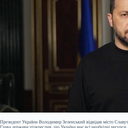
Президент України Володимир Зеленський відвідав місто Славутич,
Глава держави підкреслив, що Україна має всі необхідні ресурс