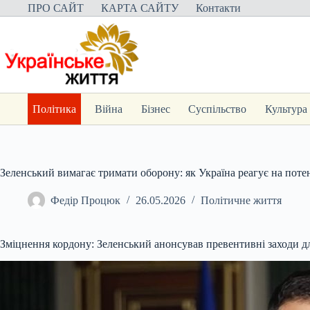
Перейти
ПРО САЙТ
КАРТА САЙТУ
Контакти
до
вмісту
Політика
Війна
Бізнес
Суспільство
Культура
Зеленський вимагає тримати оборону: як Україна реагує на потен
Федір Процюк
26.05.2026
Політичне життя
Зміцнення кордону: Зеленський анонсував превентивні заходи для