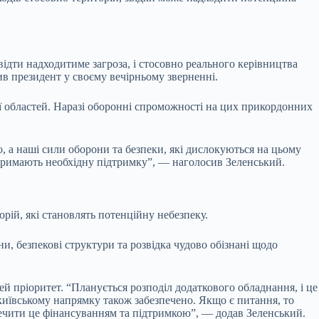
ідти надходитиме загроза, і стосовно реального керівництва
ив президент у своєму вечірньому зверненні.
ої областей. Наразі оборонні спроможності на цих прикордонних
, а наші сили оборони та безпеки, які дислокуються на цьому
— отримають необхідну підтримку”, — наголосив Зеленський.
ій, які становлять потенційну небезпеку.
ни, безпекові структури та розвідка чудово обізнані щодо
ей пріоритет. “Планується розподіл додаткового обладнання, і це
о-київському напрямку також забезпечено. Якщо є питання, то
зпечити це фінансуванням та підтримкою”, — додав Зеленський.