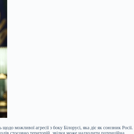
одо можливої агресії з боку Білорусі, яка діє як союзник Росії.
ходів стосовно територій, звідки може надходити потенційна