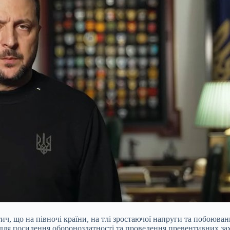
 що на півночі країни, на тлі зростаючої напруги та побоювань щ
и для посилення обороноздатності та проведення превентивних за