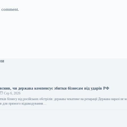
 I comment.
ни
яснив, чи держава компенсує збитки бізнесам від ударів РФ
Сер 6, 2026
тків бізнесу від російських обстрілів: держава чекатиме на репарації Держава наразі не м
сів для прямого відшкодування…