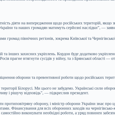
ність діяти на випередження щодо російських територій, якщо зв
и України та наших громадян матимуть серйозні наслідки”, — заяв
ми громад північних регіонів, зокрема Київської та Чернігівськ
й та інших захисних укріплень. Кордон буде додатково укріплено
Росія прагне втягнути сусідів у війну, та з Брянської області 
цнення оборони та превентивної роботи щодо російських територ
території Білорусі. Ми цього не забудемо. Українські сили оборо
ливу і рішучу відповідь”, — підкреслив президент.
ти протиповітряну оборону, і міністр оборони України знає про ц
ьтатами. Фінансування для всіх оборонних заходів на чернігівськ
ть самостійно виконувати необхідні роботи, а уряд повинен забе