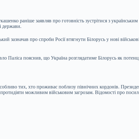
шенко раніше заявляв про готовність зустрітися з українським 
і держави.
й зазначав про спроби Росії втягнути Білорусь у нові військові 
вло Паліса пояснив, що Україна розглядатиме Білорусь як потенц
собливо тих, хто проживає поблизу північних кордонів. Президе
і протидіяти можливим військовим загрозам. Відомості про посил