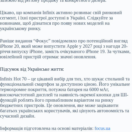
залежно від регіону продажу та конкретного дилера.
Цікаво, що компанія Infinix активно розвиває свій ринковий
сегмент, і їхні пристрої доступні в Україні. Слідкуйте за
новинами, щоб дізнатися про появу нових моделей на
українському ринку.
Раніше видання “Фокус” повідомляло про потенційний вигляд
iPhone 20, який може випустити Apple у 2027 році з нагоди 20-
річчя випуску iPhone, замість очікуваного iPhone 19. За чутками,
ювілейний пристрій отримає значні оновлення.
Підсумок від Українське життя:
Infinix Hot 70 – це цікавий вибір для тих, хто шукає стильний та
функціональний смартфон за доступною ціною. Його унікальне
термохромне покриття, потужна батарея на 6000 мАг,
високочастотний дисплей та наявність окремої кнопки для ШІ-
функцій роблять його привабливим варіантом на ринку
бюджетних пристроїв. Це оновлення, яке може зацікавити
багатьох українських користувачів, які цінують автономність та
сучасний дизайн.
Інформація підготовлена на основі матеріалів:
focus.ua