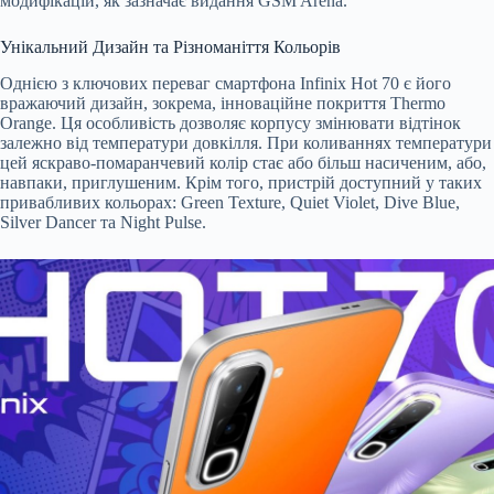
модифікацій, як зазначає видання GSM Arena.
Унікальний Дизайн та Різноманіття Кольорів
Однією з ключових переваг смартфона Infinix Hot 70 є його
вражаючий дизайн, зокрема, інноваційне покриття Thermo
Orange. Ця особливість дозволяє корпусу змінювати відтінок
залежно від температури довкілля. При коливаннях температури
цей яскраво-помаранчевий колір стає або більш насиченим, або,
навпаки, приглушеним. Крім того, пристрій доступний у таких
привабливих кольорах: Green Texture, Quiet Violet, Dive Blue,
Silver Dancer та Night Pulse.