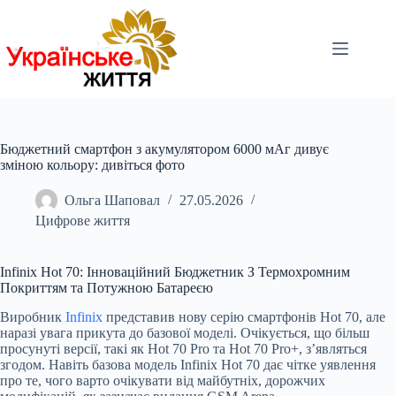
Перейти
до
вмісту
Бюджетний смартфон з акумулятором 6000 мАг дивує
зміною кольору: дивіться фото
Ольга Шаповал
27.05.2026
Цифрове життя
Infinix Hot 70
: Інноваційний Бюджетник З Термохромним
Покриттям та Потужною Батареєю
Виробник
Infinix
представив нову серію смартфонів Hot 70, але
наразі увага прикута до базової моделі. Очікується, що більш
просунуті версії, такі як Hot 70 Pro та Hot 70 Pro+, з’являться
згодом. Навіть базова модель Infinix Hot 70 дає чітке уявлення
про те, чого варто очікувати від майбутніх, дорожчих