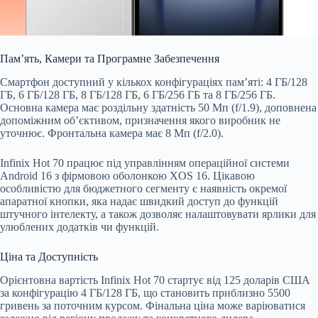
Пам’ять, Камери та Програмне Забезпечення
Смартфон доступний у кількох конфігураціях пам’яті: 4 ГБ/128
ГБ, 6 ГБ/128 ГБ, 8 ГБ/128 ГБ, 6 ГБ/256 ГБ та 8 ГБ/256 ГБ.
Основна камера має роздільну здатність 50 Мп (f/1.9), доповнена
допоміжним об’єктивом, призначення якого виробник не
уточнює. Фронтальна камера має 8 Мп (f/2.0).
Infinix Hot 70 працює під управлінням операційної системи
Android 16 з фірмовою оболонкою XOS 16. Цікавою
особливістю для бюджетного сегменту є наявність окремої
апаратної кнопки, яка надає швидкий доступ до функцій
штучного інтелекту, а також дозволяє налаштовувати ярлики для
улюблених додатків чи функцій.
Ціна та Доступність
Орієнтовна вартість Infinix Hot 70 стартує від 125 доларів США
за конфігурацію 4 ГБ/128 ГБ, що становить приблизно 5500
гривень за поточним курсом. Фінальна ціна може варіюватися