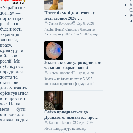
К
«Українське
С
життя» —
Плетені сукні домінують у
К
портал про
моді серпня 2026:
и
різні грані
елегантність, що перевершує
Уляна Колісник
Сер 6, 2026
буденності
шкіру
Рафія: Новий Стандарт Люксових
українців:
Аксесуарів у 2026 Році У 2026 році
рафія остаточно завоювала своє місце
здоров'я,
серед ключових матеріалів у…
красу,
культуру та
військові
реалії. Ми
Земля з космосу: розкриваємо
публікуємо
таємниці форми нашої
поради для
планети
Ольга Шаповал
Сер 6, 2026
життя та
Земля – не ідеальна куля: NASA
статті, які
показали справжню форму нашої
допомагають
планети Національне управління з
орієнтуватися
аеронавтики та дослідження
в непростий
космічного простору (NASA)…
час. Наша
мета — бути
Собко приєднається до
опорою для
Драпатого: дізнайтесь про
читача щодня.
нового заступника
Карина Павлюк
Сер 6, 2026
Нова кандидатура на посаду