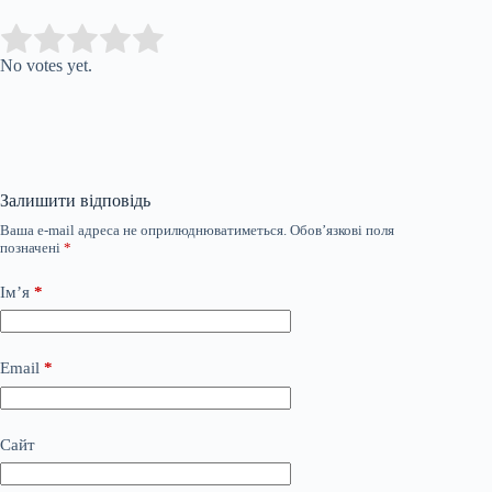
Submit Rating
Rate this item:
No votes yet.
Залишити відповідь
Ваша e-mail адреса не оприлюднюватиметься.
Обов’язкові поля
позначені
*
Ім’я
*
Email
*
Сайт