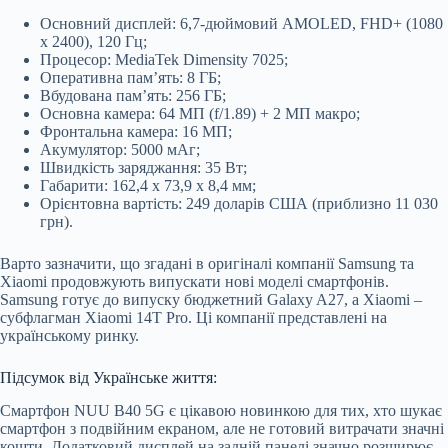
Основний дисплей: 6,7-дюймовий AMOLED, FHD+ (1080
x 2400), 120 Гц;
Процесор: MediaTek Dimensity 7025;
Оперативна пам’ять: 8 ГБ;
Вбудована пам’ять: 256 ГБ;
Основна камера: 64 МП (f/1.89) + 2 МП макро;
Фронтальна камера: 16 МП;
Акумулятор: 5000 мАг;
Швидкість заряджання: 35 Вт;
Габарити: 162,4 x 73,9 x 8,4 мм;
Орієнтовна вартість: 249 доларів США (приблизно 11 030
грн).
Варто зазначити, що згадані в оригіналі компанії Samsung та
Xiaomi продовжують випускати нові моделі смартфонів.
Samsung готує до випуску бюджетний Galaxy A27, а Xiaomi –
субфлагман Xiaomi 14T Pro. Ці компанії представлені на
українському ринку.
Підсумок від Українське життя:
Смартфон NUU B40 5G є цікавою новинкою для тих, хто шукає
смартфон з подвійним екраном, але не готовий витрачати значні
кошти. Додатковий дисплей на задній панелі значно розширює