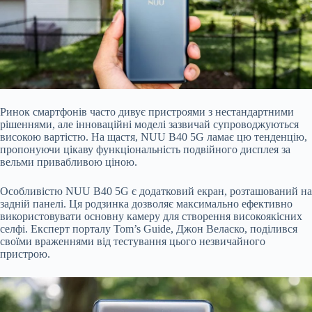
Ринок смартфонів часто дивує пристроями з нестандартними
рішеннями, але інноваційні моделі зазвичай супроводжуються
високою вартістю. На щастя, NUU B40 5G ламає цю тенденцію,
пропонуючи цікаву функціональність подвійного дисплея за
вельми привабливою ціною.
Особливістю NUU B40
5G є додатковий екран, розташований на
задній панелі. Ця родзинка дозволяє максимально ефективно
використовувати основну камеру для створення високоякісних
селфі. Експерт порталу Tom’s Guide, Джон Веласко, поділився
своїми враженнями від тестування цього незвичайного
пристрою.