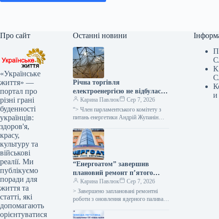
Про сайт
Останні новини
Інформ
П
С
К
«Українське
С
життя» —
Річна торгівля
К
портал про
електроенергією не відбулася
и
різні грані
через військові загрози для
Карина Павлюк
Сер 7, 2026
буденності
покупців та надмірну
“> Член парламентського комітету з
українців:
вартість, як заявив народний
питань енергетики Андрій Жупанін
висловив думку, що однією з причин
здоров'я,
депутат.
невдачі аукціону з реалізації
красу,
електроенергії…
культуру та
військові
реалії. Ми
“Енергоатом” завершив
публікуємо
плановий ремонт п’ятого
поради для
енергоблоку
Карина Павлюк
Сер 7, 2026
життя та
> Завершено заплановані ремонтні
статті, які
роботи з оновлення ядерного палива
допомагають
на п’яти енергоблоках атомних
орієнтуватися
електростанцій, а також технічне