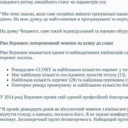
серцевого ритму, емоційного стану чи параметрів сну.
“Ми чітко знаємо, коли саме потрібно змінити тренувальні наван
цінно. На мою думку, це найголовніше в програмуванні та періо
На думку Чицького, саме такий індивідуальний та науково обґрун
Ріко Верховен: непереможний чемпіон на шляху до слави
Ріко Верховен вважається одним із найвидатніших кікбоксерів су
перемог поспіль.
Рекордсмен GLORY за найбільшою кількістю перемог у тит
Має найбільшу кількість послідовних захистів титулу (13).
Найбільша кількість перемог (28) та найдовша перемовна се
Повторює рекорд промоушену за найбільшою кількістю боїв
У 2014 році Верховен провів свій єдиний професійний боксерс
“Я провів дванадцять років як абсолютний чемпіон з кікбоксингу
відчуття голоду, а навпаки, посилило його. Я не шукаю комфор
мотивує. Беззаперечний проти беззаперечного. Найкращий прот