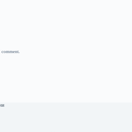
 I comment.
ни