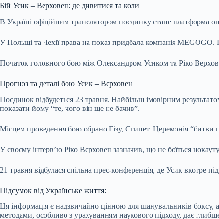
Бій Усик – Верховен: де дивитися та коли
В Україні офіційним транслятором поєдинку стане платформа онл
У Польщі та Чехії права на показ придбала компанія MEGOGO. 
Початок головного бою між Олександром Усиком та Ріко Верховено
Прогноз та деталі бою Усик – Верховен
Поєдинок відбудеться 23 травня. Найбільш імовірним результатом
показати йому “те, чого він ще не бачив”.
Місцем проведення бою обрано Гізу, Єгипет. Церемонія “битви п
У своєму інтерв’ю Ріко Верховен зазначив, що не боїться нокауту
21 травня відбулася спільна прес-конференція, де Усик вкотре пі
Підсумок від Українське життя:
Ця інформація є надзвичайно цінною для шанувальників боксу, 
методами, особливо з урахуванням наукового підходу, дає глибш