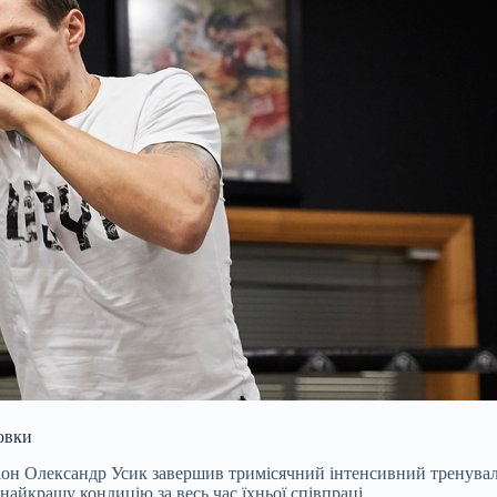
овки
он Олександр Усик завершив тримісячний інтенсивний тренувальн
айкращу кондицію за весь час їхньої співпраці.