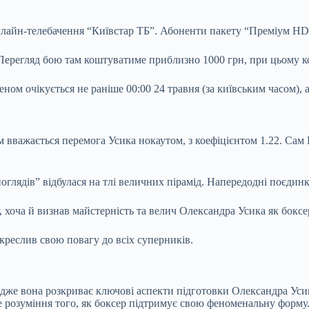
айн-телебачення “Київстар ТБ”. Абоненти пакету “Преміум HD” (
Перегляд бою там коштуватиме приблизно 1000 грн, при цьому к
м очікується не раніше 00:00 24 травня (за київським часом), а
 вважається перемога Усика нокаутом, з коефіцієнтом 1.22. Сам В
оглядів” відбулася на тлі величних пірамід. Напередодні поєдин
, хоча й визнав майстерність та велич Олександра Усика як боксе
дкреслив свою повагу до всіх суперників.
адже вона розкриває ключові аспекти підготовки Олександра Ус
е розуміння того, як боксер підтримує свою феноменальну форму.