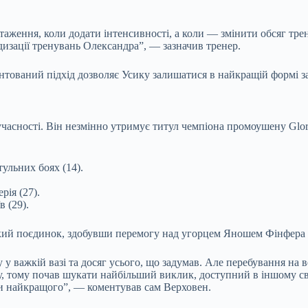
таження, коли додати інтенсивності, а коли — змінити обсяг трен
дизації тренувань Олександра”, — зазначив тренер.
тований підхід дозволяє Усику залишатися в найкращій формі за в
часності. Він незмінно утримує титул чемпіона промоушену Glory
ульних боях (14).
рія (27).
 (29).
ький поєдинок, здобувши перемогу над угорцем Яношем Фінфера 
 у важкій вазі та досяг усього, що задумав. Але перебування на
ту, тому почав шукати найбільший виклик, доступний в іншому с
и найкращого”, — коментував сам Верховен.