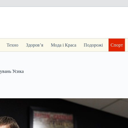
Техно
Здоров’я
Мода і Краса
Подорожі
Спорт
нувань Усика