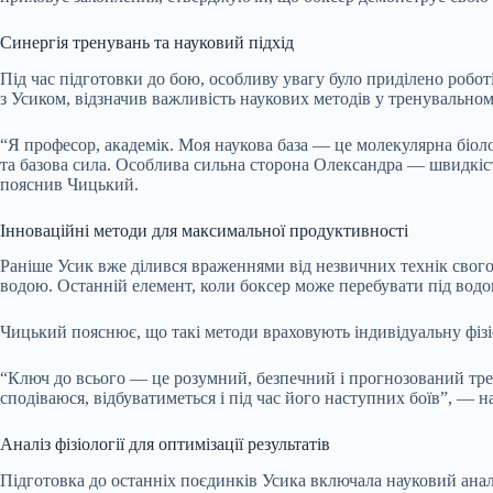
Синергія тренувань та науковий підхід
Під час підготовки до бою, особливу увагу було приділено робо
з Усиком, відзначив важливість наукових методів у тренувальном
“Я професор, академік. Моя наукова база — це молекулярна біол
та базова сила. Особлива сильна сторона Олександра — швидкіст
пояснив Чицький.
Інноваційні методи для максимальної продуктивності
Раніше Усик вже ділився враженнями від незвичних технік свого т
водою. Останній елемент, коли боксер може перебувати під водо
Чицький пояснює, що такі методи враховують індивідуальну фізі
“Ключ до всього — це розумний, безпечний і прогнозований трену
сподіваюся, відбуватиметься і під час його наступних боїв”, — 
Аналіз фізіології для оптимізації результатів
Підготовка до останніх поєдинків Усика включала науковий аналі