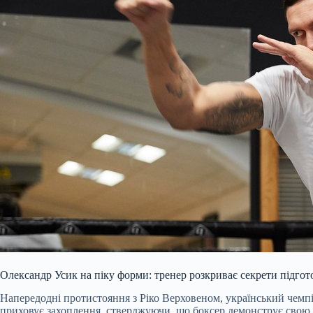
Олександр Усик на піку форми: тренер розкриває секрети підгот
Напередодні протистояння з Ріко Верховеном, український чемпі
приховує захоплення, стверджуючи, що боксер демонструє свою н