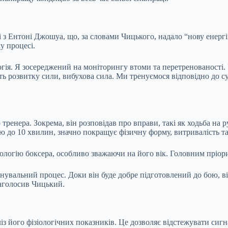
ті з Ентоні Джошуа, що, за словами Чицького, надало “нову енер
у процесі.
огія. Я зосереджений на моніторингу втоми та перетренованості.
ь розвитку сили, вибухова сила. Ми тренуємося відповідно до су
ренера. Зокрема, він розповідав про вправи, такі як ходьба на р
ю до 10 хвилин, значно покращує фізичну форму, витривалість та
ологію боксера, особливо зважаючи на його вік. Головним пріори
вальний процес. Доки він буде добре підготовлений до бою, він 
наголосив Чицький.
з його фізіологічних показників. Це дозволяє відстежувати сигн