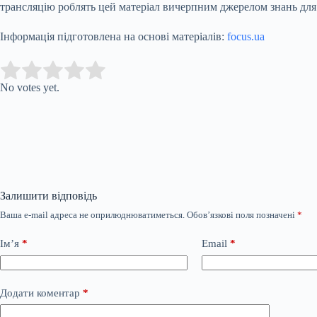
трансляцію роблять цей матеріал вичерпним джерелом знань для в
Інформація підготовлена на основі матеріалів:
focus.ua
Submit Rating
Rate this item:
No votes yet.
Залишити відповідь
Ваша e-mail адреса не оприлюднюватиметься.
Обов’язкові поля позначені
*
Ім’я
*
Email
*
Додати коментар
*