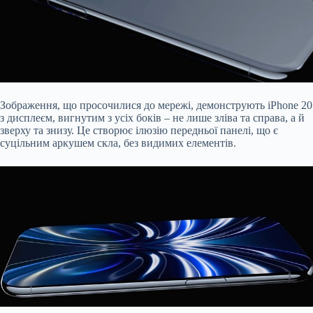
Зображення, що просочилися до мережі, демонструють iPhone 20
з дисплеєм, вигнутим з усіх боків – не лише зліва та справа, а й
зверху та знизу. Це створює ілюзію передньої панелі, що є
суцільним аркушем скла, без видимих елементів.