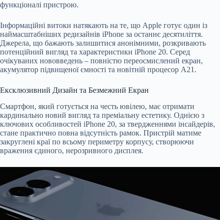
функціоналі пристрою.
Інформаційні витоки натякають на те, що Apple готує один із
наймасштабніших редизайнів iPhone за останнє десятиліття.
Джерела, що бажають залишитися анонімними, розкривають
потенційний вигляд та характеристики iPhone 20. Серед
очікуваних нововведень – повністю переосмислений екран,
акумулятор підвищеної ємності та новітній процесор A21.
Ексклюзивний Дизайн та Безмежний Екран
Смартфон, який готується на честь ювілею, має отримати
кардинально новий вигляд та преміальну естетику. Однією з
ключових особливостей iPhone 20, за твердженнями інсайдерів,
стане практично повна відсутність рамок. Пристрій матиме
закруглені краї по всьому периметру корпусу, створюючи
враження єдиного, нерозривного дисплея.