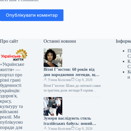
Опублікувати коментар
Про сайт
Останні новини
Інформ
П
С
К
«Українське
С
життя» —
Вітні Г’юстон: 60 років від
К
портал про
дня народження легенди, що
и
різні грані
пережила злети, падіння та
Уляна Колісник
Сер 9, 2026
буденності
трагічний фінал
Вітні Г’юстон: Шлях до світової слави
українців:
та трагічна доля легенди 9 серпня
виповнилося б 60 років легендарній
здоров'я,
американській співачці Вітні…
красу,
культуру та
військові
реалії. Ми
Зумери наслідують стиль
публікуємо
італійських бабусь: новий
поради для
тренд Dolce Nonna
Уляна Колісник
Сер 9, 2026