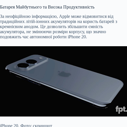
Батарея Майбутнього та Висока Продуктивність
За неофіційною інформацією, Apple може відмовитися від
традиційних літій-іонних акумуляторів на користь батарей з
кремнієвим анодом. Це дозволить збільшити ємність
акумулятора, не змінюючи розміри корпусу, що значно
подовжить час автономної роботи iPhone 20.
iPhone 20. Фото: скриншот