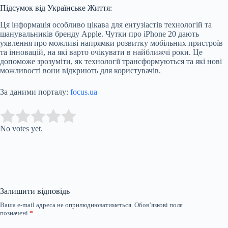
Підсумок від Українське Життя:
Ця інформація особливо цікава для ентузіастів технологій та
шанувальників бренду Apple. Чутки про iPhone 20 дають
уявлення про можливі напрямки розвитку мобільних пристроїв
та інновацій, на які варто очікувати в найближчі роки. Це
допоможе зрозуміти, як технології трансформуються та які нові
можливості вони відкриють для користувачів.
За даними порталу:
focus.ua
Submit Rating
Rate this item:
No votes yet.
Залишити відповідь
Ваша e-mail адреса не оприлюднюватиметься.
Обов’язкові поля
позначені
*