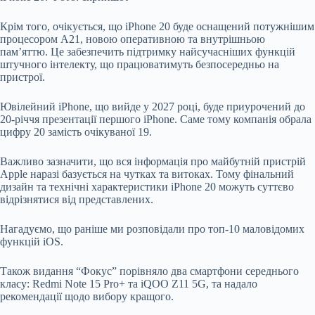
Крім того, очікується, що iPhone 20 буде оснащений потужнішим
процесором A21, новою оперативною та внутрішньою
пам’яттю. Це забезпечить підтримку найсучасніших функцій
штучного інтелекту, що працюватимуть безпосередньо на
пристрої.
Ювілейний iPhone, що вийде у 2027 році, буде приурочений до
20-річчя презентації першого iPhone. Саме тому компанія обрала
цифру 20 замість очікуваної 19.
Важливо зазначити, що вся інформація про майбутній пристрій
Apple наразі базується на чутках та витоках. Тому фінальний
дизайн та технічні характеристики iPhone 20 можуть суттєво
відрізнятися від представлених.
Нагадуємо, що раніше ми розповідали про топ-10 маловідомих
функцій iOS.
Також видання “Фокус” порівняло два смартфони середнього
класу: Redmi Note 15 Pro+ та iQOO Z11 5G, та надало
рекомендації щодо вибору кращого.