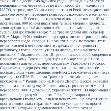
“Доки ми не досягнемо будь-якої угоди, необхідно усунути ті
першопричини, через які все це й почалося. Це — членство в
НАТО, загроза, яку Україна становить для Росії, неонацистський
характер режиму, переслідування російськомовного населення”,
— наголосив Небензя, повторюючи відомі наративи російської
пропаганди. ### Мирні ініціативи та переговорний процес Ці
заяви лунають на тлі активного обговорення міжнародних
зусиль для досягнення миру. * 22 травня державний секретар
США Марко Рубіо повідомив про призупинення тристоронніх
переговорів щодо України. Він зазначив, що Сполучені Штати
не зацікавлені в нескінченних зустрічах, які не приносять
результату, і готові повернутися до діалогу, коли зміниться
динаміка. * Видання Politico 18 травня писало про обговорення в
Європейському Союзі кандидатур на посаду спеціального
посланника для мирних переговорів між Україною та Росією.
Європейські лідери розглядають можливість взяти на себе
провідну роль у врегулюванні конфлікту, враховуючи зайнятість
президента США Дональда Трампа іншими міжнародними
проблемами. * Раніше речник Кремля Дмитро Пєсков окреслив
умови, за яких, на думку Москви, можуть розпочатися мирні
переговори. ### Підсумок від Українське життя: Ця інформація є
важливою для розуміння позиції Росії щодо мирного
врегулювання конфлікту. Заявлені нею умови, що базуються на
пропагандистських наративах, значно ускладнюють процес
досягнення будь-яких домовленостей. Спостерігати за