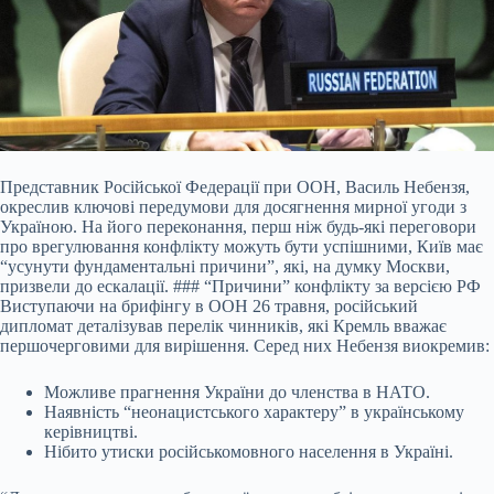
Представник Російської Федерації при ООН, Василь Небензя,
окреслив ключові передумови для досягнення мирної угоди з
Україною. На його переконання, перш ніж будь-які переговори
про врегулювання конфлікту можуть бути успішними, Київ має
“усунути фундаментальні причини”, які, на думку Москви,
призвели до ескалації. ### “Причини” конфлікту за версією РФ
Виступаючи на брифінгу в ООН 26 травня, російський
дипломат деталізував перелік чинників, які Кремль вважає
першочерговими для вирішення. Серед них Небензя виокремив:
Можливе прагнення України до членства в НАТО.
Наявність “неонацистського характеру” в українському
керівництві.
Нібито утиски російськомовного населення в Україні.