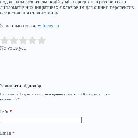
подальшим розвитком подій у міжнародних переговорах та
дипломатичних ініціативах є ключовим для оцінки перспектив
встановлення сталого миру.
За даними порталу:
focus.ua
Submit Rating
Rate this item:
No votes yet.
Залишити відповідь
Ваша e-mail адреса не оприлюднюватиметься.
Обов’язкові поля
позначені
*
Ім’я
*
Email
*