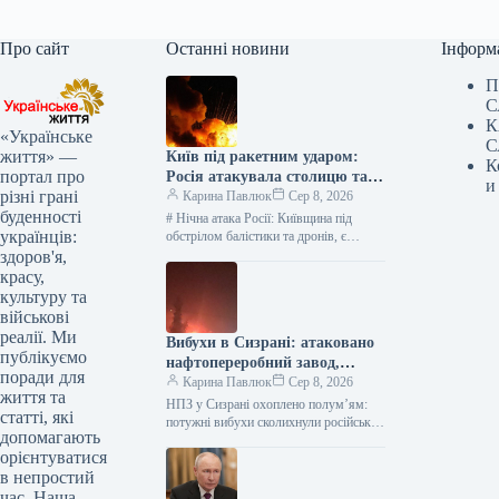
Про сайт
Останні новини
Інформ
П
С
К
«Українське
С
життя» —
Київ під ракетним ударом:
К
портал про
Росія атакувала столицю та
и
різні грані
область, є жертви —
Карина Павлюк
Сер 8, 2026
буденності
найсвіжіші подробиці
# Нічна атака Росії: Київщина під
українців:
обстрілом балістики та дронів, є
загиблі та діти серед постраждалих В
здоров'я,
ніч на 8…
красу,
культуру та
військові
реалії. Ми
Вибухи в Сизрані: атаковано
публікуємо
нафтопереробний завод,
поради для
розпочалася пожежа
Карина Павлюк
Сер 8, 2026
життя та
НПЗ у Сизрані охоплено полум’ям:
статті, які
потужні вибухи сколихнули російське
допомагають
місто У російському місті Сизрань, що
орієнтуватися
на території Самарської області,
в непростий
зафіксовано…
час. Наша