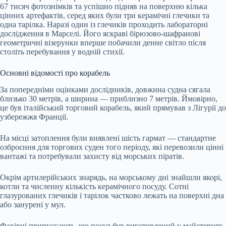
67 тисяч фотознімків та успішно підняв на поверхню кілька
цінних артефактів, серед яких були три керамічні глечики та
одна тарілка. Наразі один із глечиків проходить лабораторні
дослідження в Марселі. Його яскраві бірюзово-шафранові
геометричні візерунки вперше побачили денне світло після
століть перебування у водній стихії.
Основні відомості про корабель
За попередніми оцінками дослідників, довжина судна сягала
близько 30 метрів, а ширина — приблизно 7 метрів. Ймовірно,
це був італійський торговий корабель, який прямував з Лігурії до
узбережжя Франції.
На місці затоплення були виявлені шість гармат — стандартне
озброєння для торгових суден того періоду, які перевозили цінні
вантажі та потребували захисту від морських піратів.
Окрім артилерійських знарядь, на морському дні знайшли якорі,
котли та численну кількість керамічного посуду. Сотні
глазурованих глечиків і тарілок частково лежать на поверхні дна
або занурені у мул.
Фахівці припускають, що посуд був виготовлений у майстернях