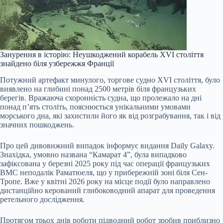
Занурення в історію: Неушкоджений корабель XVI століття
знайдено біля узбережжя Франції
Потужний артефакт минулого, торгове судно XVI століття, було
виявлено на глибині понад 2500 метрів біля французьких
берегів. Вражаюча схоронність судна, що пролежало на дні
понад п’ять століть, пояснюється унікальними умовами
морського дна, які захистили його як від розграбування, так і від
значних пошкоджень.
Про цей дивовижний випадок інформує видання Daily Galaxy.
Знахідка, умовно названа “Камарат 4”, була випадково
зафіксована у березні 2025 року під час операції французьких
ВМС неподалік Раматюеля, що у прибережній зоні біля Сен-
Тропе. Вже у квітні 2026 року на місце події було направлено
дистанційно керований глибоководний апарат для проведення
ретельного дослідження.
Протягом трьох днів роботи підводний робот зробив приблизно