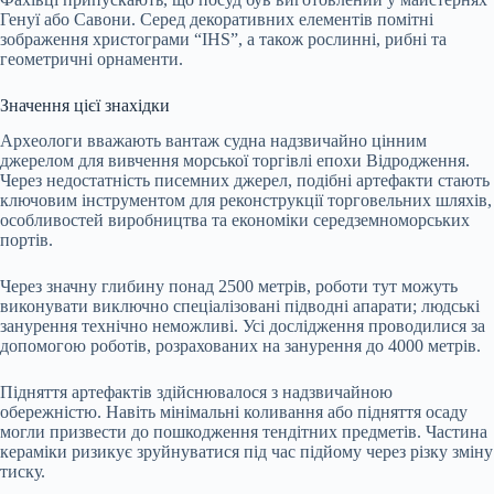
Генуї або Савони. Серед декоративних елементів помітні
зображення христограми “IHS”, а також рослинні, рибні та
геометричні орнаменти.
Значення цієї знахідки
Археологи вважають вантаж судна надзвичайно цінним
джерелом для вивчення морської торгівлі епохи Відродження.
Через недостатність писемних джерел, подібні артефакти стають
ключовим інструментом для реконструкції торговельних шляхів,
особливостей виробництва та економіки середземноморських
портів.
Через значну глибину понад 2500 метрів, роботи тут можуть
виконувати виключно спеціалізовані підводні апарати; людські
занурення технічно неможливі. Усі дослідження проводилися за
допомогою роботів, розрахованих на занурення до 4000 метрів.
Підняття артефактів здійснювалося з надзвичайною
обережністю. Навіть мінімальні коливання або підняття осаду
могли призвести до пошкодження тендітних предметів. Частина
кераміки ризикує зруйнуватися під час підйому через різку зміну
тиску.