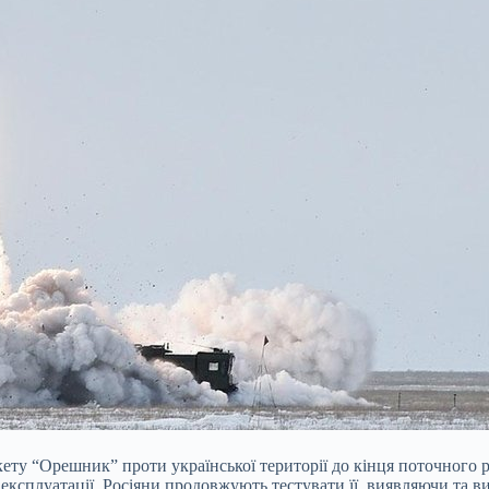
ту “Орешник” проти української території до кінця поточного ро
 експлуатації. Росіяни продовжують тестувати її, виявляючи та 