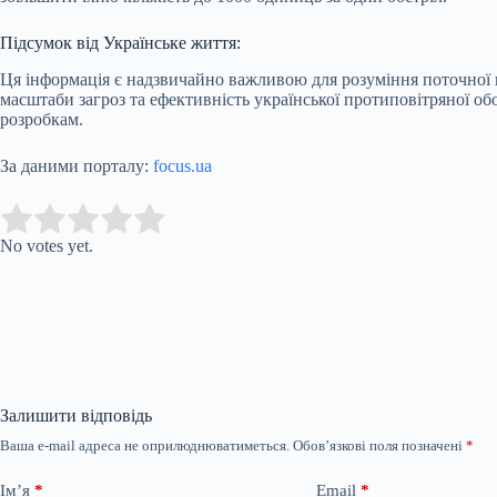
Підсумок від Українське життя:
Ця інформація є надзвичайно важливою для розуміння поточної ві
масштаби загроз та ефективність української протиповітряної об
розробкам.
За даними порталу:
focus.ua
Submit Rating
Rate this item:
No votes yet.
Залишити відповідь
Ваша e-mail адреса не оприлюднюватиметься.
Обов’язкові поля позначені
*
Ім’я
*
Email
*