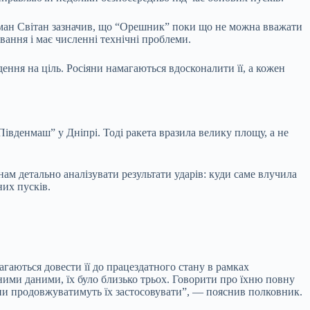
оман Світан зазначив, що “Орешник” поки що не можна вважати
ання і має численні технічні проблеми.
ення на ціль. Росіяни намагаються вдосконалити її, а кожен
Південмаш” у Дніпрі. Тоді ракета вразила велику площу, а не
ам детально аналізувати результати ударів: куди саме влучила
них пусків.
гаються довести її до працездатного стану в рамках
зними даними, їх було близько трьох. Говорити про їхню повну
вони продовжуватимуть їх застосовувати”, — пояснив полковник.