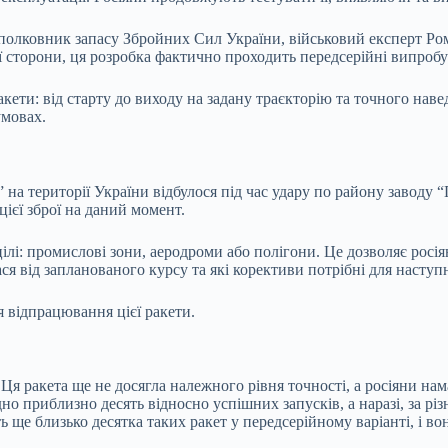
полковник запасу Збройних Сил України, військовий експерт Р
сторони, ця розробка фактично проходить передсерійні випробув
ти: від старту до виходу на задану траєкторію та точного навед
умовах.
на території України відбулося під час удару по району заводу “
цієї зброї на даний момент.
лі: промислові зони, аеродроми або полігони. Це дозволяє росіян
ся від запланованого курсу та які корективи потрібні для наступ
я відпрацювання цієї ракети.
 ракета ще не досягла належного рівня точності, а росіяни нама
о приблизно десять відносно успішних запусків, а наразі, за рі
ь ще близько десятка таких ракет у передсерійному варіанті, і 