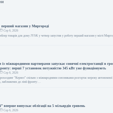
ни
 перший магазин у Миргороді
Сер 6, 2026
ейлер товарів для дому JYSK у четвер запустив у роботу перший магазин у місті Мирго
м із міжнародними партнерами запускає сонячні електростанції в гр
 фронту: перші 7 установок потужністю 345 кВт уже функціонують
Сер 6, 2026
грохолдинг "Кернел" спільно з міжнародними союзниками розгортає мережу автономної
ах, наближених до лінії фронту:…
і” вперше випускає облігації на 5 мільярдів гривень
Сер 6, 2026