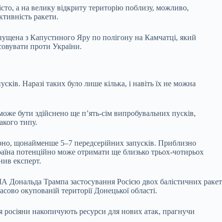
сто, а на велику відкриту територію поблизу, можливо,
ктивність ракети.
апущена з Капустиного Яру по полігону на Камчатці, який
совувати проти України.
ків. Наразі таких було лише кілька, і навіть їх не можна
оже бути здійснено ще п’ять-сім випробувальних пусків,
акого типу.
ірно, щонайменше 5–7 передсерійних запусків. Приблизно
країна потенційно може отримати ще близько трьох-чотирьох
нив експерт.
ША Дональда Трампа застосування Росією двох балістичних ракет
асово окупованій території Донецької області.
ня росіяни накопичують ресурси для нових атак, прагнучи