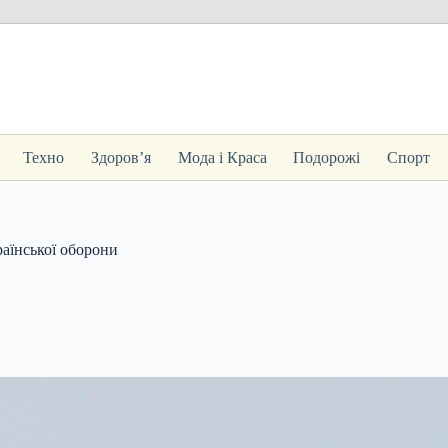
Техно
Здоров’я
Мода і Краса
Подорожі
Спорт
раїнської оборони