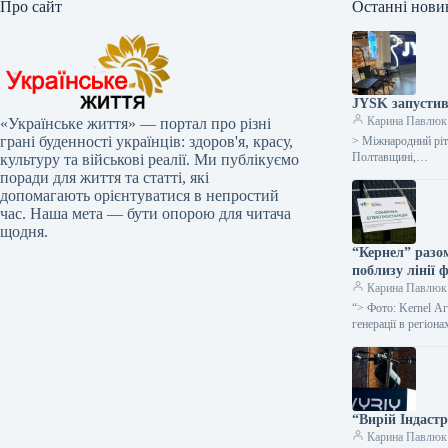
Про сайт
Останні нови
JYSK запустив
Карина Павлюк
«Українське життя» — портал про різні
грані буденності українців: здоров'я, красу,
> Міжнародний ріт
Полтавщині,…
культуру та військові реалії. Ми публікуємо
поради для життя та статті, які
допомагають орієнтуватися в непростий
час. Наша мета — бути опорою для читача
щодня.
“Кернел” разо
поблизу лінії
Карина Павлюк
“> Фото: Kernel А
генерації в регіон
“Вирій Індастр
Карина Павлюк