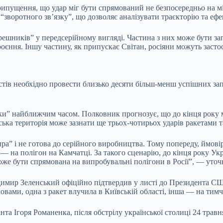
рипущення, що удар міг бути спрямований не безпосередньо на мі
“зворотного зв’язку”, що дозволяє аналізувати траєкторію та ефе
решників” у передсерійному вигляді. Частина з них може бути з
оєння. Іншу частину, як припускає Світан, росіяни можуть засто
ів необхідно провести близько десяти більш-менш успішних запус
ки” найближчим часом. Полковник прогнозує, що до кінця року м
нська територія може зазнати ще трьох-чотирьох ударів ракетами т
ра” і не готова до серійного виробництва. Тому попереду, ймов
— на полігон на Камчатці. За такого сценарію, до кінця року У
може бути спрямована на випробувальні полігони в Росії”, — уточ
димир Зеленський офіційно підтвердив у листі до Президента С
ловами, одна з ракет влучила в Київській області, інша — на тимч
та Ігоря Романенка, після обстрілу української столиці 24 трав