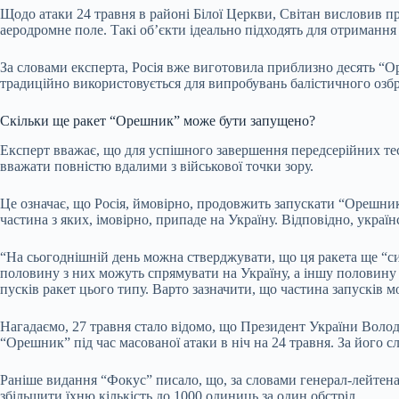
Щодо атаки 24 травня в районі Білої Церкви, Світан висловив п
аеродромне поле. Такі об’єкти ідеально підходять для отримання 
За словами експерта, Росія вже виготовила приблизно десять “О
традиційно використовується для випробувань балістичного озбр
Скільки ще ракет “Орешник” може бути запущено?
Експерт вважає, що для успішного завершення передсерійних тест
вважати повністю вдалими з військової точки зору.
Це означає, що Росія, ймовірно, продовжить запускати “Орешни
частина з яких, імовірно, припаде на Україну. Відповідно, украї
“На сьогоднішній день можна стверджувати, що ця ракета ще “си
половину з них можуть спрямувати на Україну, а іншу половину 
пусків ракет цього типу. Варто зазначити, що частина запусків 
Нагадаємо, 27 травня стало відомо, що Президент України Воло
“Орешник” під час масованої атаки в ніч на 24 травня. За його с
Раніше видання “Фокус” писало, що, за словами генерал-лейтенан
збільшити їхню кількість до 1000 одиниць за один обстріл.