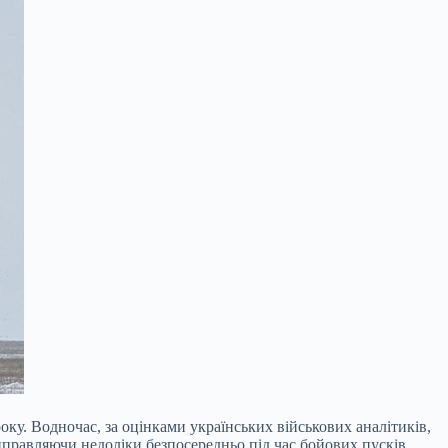
ку. Водночас, за оцінками українських військових аналітиків,
виправляючи недоліки безпосередньо під час бойових пусків.