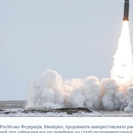
Російська Федерація, ймовірно, продовжить використовувати раке
цей тип озброєння все ще перебуває на стадії експериментальної