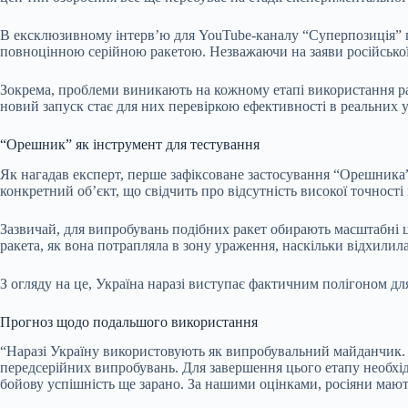
В ексклюзивному інтерв’ю для YouTube-каналу “Суперпозиція” 
повноцінною серійною ракетою. Незважаючи на заяви російської 
Зокрема, проблеми виникають на кожному етапі використання раке
новий запуск стає для них перевіркою ефективності в реальних 
“Орешник” як інструмент для тестування
Як нагадав експерт, перше зафіксоване застосування “Орешника” 
конкретний об’єкт, що свідчить про відсутність високої точності 
Зазвичай, для випробувань подібних ракет обирають масштабні ці
ракета, як вона потрапляла в зону ураження, наскільки відхилила
З огляду на це, Україна наразі виступає фактичним полігоном дл
Прогноз щодо подальшого використання
“Наразі Україну використовують як випробувальний майданчик. Ця
передсерійних випробувань. Для завершення цього етапу необхідн
бойову успішність ще зарано. За нашими оцінками, росіяни мают