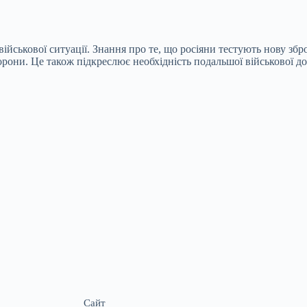
йськової ситуації. Знання про те, що росіяни тестують нову збр
орони. Це також підкреслює необхідність подальшої військової д
Сайт