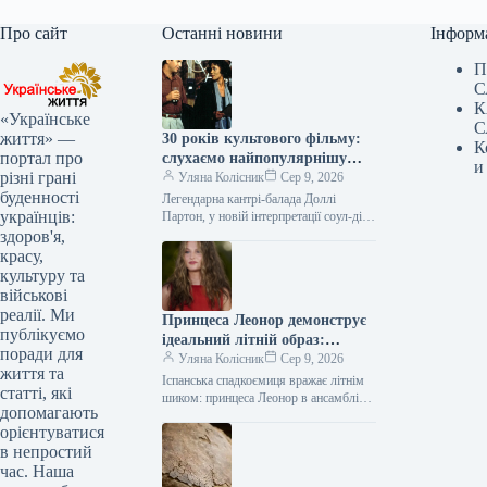
Про сайт
Останні новини
Інформ
П
С
К
«Українське
С
життя» —
30 років культового фільму:
К
портал про
слухаємо найпопулярнішу
и
різні грані
пісню з 1,3 млрд переглядів
Уляна Колісник
Сер 9, 2026
буденності
Легендарна кантрі-балада Доллі
українців:
Партон, у новій інтерпретації соул-діви
Вітні Г’юстон, здобула славу
здоров'я,
найуспішнішого саундтреку світу,
красу,
продавши приголомшливі 44 мільйони
культуру та
копій.…
військові
реалії. Ми
Принцеса Леонор демонструє
публікуємо
ідеальний літній образ:
поради для
надихаємось та повторюємо
Уляна Колісник
Сер 9, 2026
життя та
Іспанська спадкоємиця вражає літнім
статті, які
шиком: принцеса Леонор в ансамблі
допомагають
тай-дай на Майорці 20-річна принцеса
орієнтуватися
Леонор, старша донька королеви
в непростий
Іспанії Летиції,…
час. Наша