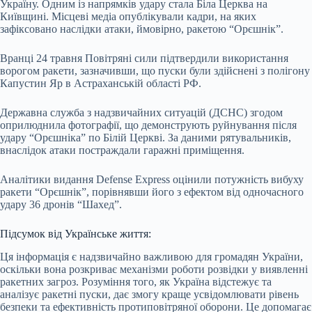
Україну. Одним із напрямків удару стала Біла Церква на
Київщині. Місцеві медіа опублікували кадри, на яких
зафіксовано наслідки атаки, ймовірно, ракетою “Орєшнік”.
Вранці 24 травня Повітряні сили підтвердили використання
ворогом ракети, зазначивши, що пуски були здійснені з полігону
Капустин Яр в Астраханській області РФ.
Державна служба з надзвичайних ситуацій (ДСНС) згодом
оприлюднила фотографії, що демонструють руйнування після
удару “Орєшніка” по Білій Церкві. За даними рятувальників,
внаслідок атаки постраждали гаражні приміщення.
Аналітики видання Defense Express оцінили потужність вибуху
ракети “Орєшнік”, порівнявши його з ефектом від одночасного
удару 36 дронів “Шахед”.
Підсумок від Українське життя:
Ця інформація є надзвичайно важливою для громадян України,
оскільки вона розкриває механізми роботи розвідки у виявленні
ракетних загроз. Розуміння того, як Україна відстежує та
аналізує ракетні пуски, дає змогу краще усвідомлювати рівень
безпеки та ефективність протиповітряної оборони. Це допомагає