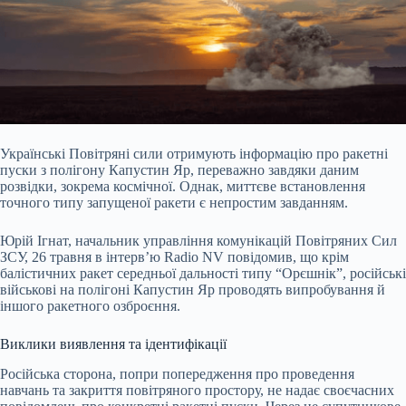
Українські Повітряні сили отримують інформацію про ракетні
пуски з полігону Капустин Яр, переважно завдяки даним
розвідки, зокрема космічної. Однак, миттєве встановлення
точного типу запущеної ракети є непростим завданням.
Юрій Ігнат, начальник управління комунікацій Повітряних Сил
ЗСУ, 26 травня в інтерв’ю Radio NV повідомив, що крім
балістичних ракет середньої дальності типу “Орєшнік”, російські
військові на полігоні Капустин Яр проводять випробування й
іншого ракетного озброєння.
Виклики виявлення та ідентифікації
Російська сторона, попри попередження про проведення
навчань та закриття повітряного простору, не надає своєчасних