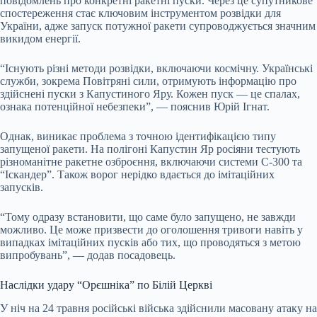
повідомлень про конкретні ракетні пуски. Через це супутникове
спостереження стає ключовим інструментом розвідки для
України, адже запуск потужної ракети супроводжується значним
викидом енергії.
“Існують різні методи розвідки, включаючи космічну. Українські
служби, зокрема Повітряні сили, отримують інформацію про
здійснені пуски з Капустиного Яру. Кожен пуск — це спалах,
ознака потенційної небезпеки”, — пояснив Юрій Ігнат.
Однак, виникає проблема з точною ідентифікацією типу
запущеної ракети. На полігоні Капустин Яр росіяни тестують
різноманітне ракетне озброєння, включаючи системи С-300 та
“Іскандер”. Також ворог нерідко вдається до імітаційних
запусків.
“Тому одразу встановити, що саме було запущено, не завжди
можливо. Це може призвести до оголошення тривоги навіть у
випадках імітаційних пусків або тих, що проводяться з метою
випробувань”, — додав посадовець.
Наслідки удару “Орєшніка” по Білій Церкві
У ніч на 24 травня російські війська здійснили масовану атаку на