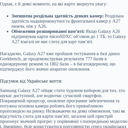
Однак, є й деякі моменти, на які варто звернути увагу:
Зменшена роздільна здатність деяких камер:
Роздільна
здатність надширококутної та фронтальної камер у A27
нижча, ніж у A26.
Обмеження розширюваної пам’яті:
Якщо Galaxy A26
підтримував карти microSDXC об’ємом до 1 ТБ, то Galaxy
A27 взагалі не має слота для карт пам’яті.
Нагадаємо, Galaxy A27 вже пройшов тестування в базі даних
Geekbench, де продемонстрував результати 777 балів в
одноядерному режимі та 1802 бали – в багатоядерному, що
підтверджує його значне апаратне оновлення.
Підсумок від Українське життя:
Samsung Galaxy A27 обіцяє стати чудовим вибором для тих, хто
шукає доступний, але водночас сучасний смартфон.
Покращений процесор, оновлене програмне забезпечення та
потужна основна камера роблять його привабливою
пропозицією на ринку. Незважаючи на деякі обмеження, такі як
відсутність слота для карти пам’яті, загалом цей пристрій
пропонує значний прогрес у порівнянні з попередньою моделлю
і, ймовірно, буде користуватися популярністю серед українських