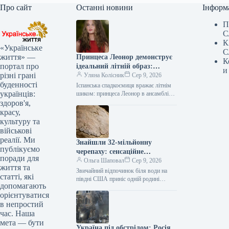
Про сайт
Останні новини
Інформ
П
С
К
«Українське
С
життя» —
Принцеса Леонор демонструє
К
портал про
ідеальний літній образ:
и
різні грані
надихаємось та повторюємо
Уляна Колісник
Сер 9, 2026
буденності
Іспанська спадкоємиця вражає літнім
українців:
шиком: принцеса Леонор в ансамблі
тай-дай на Майорці 20-річна принцеса
здоров'я,
Леонор, старша донька королеви
красу,
Іспанії Летиції,…
культуру та
військові
реалії. Ми
Знайшли 32-мільйонну
публікуємо
черепаху: сенсаційне
поради для
відкриття в США
Ольга Шаповал
Сер 9, 2026
життя та
Звичайний відпочинок біля води на
статті, які
півдні США приніс одній родині
допомагають
несподівану, але надзвичайно цінну
орієнтуватися
знахідку. Місцевий житель випадково
в непростий
виявив великий…
час. Наша
мета — бути
Україна під обстрілом: Росія