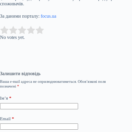
споживачів.
За даними порталу:
focus.ua
Submit Rating
Rate this item:
No votes yet.
Залишити відповідь
Ваша e-mail адреса не оприлюднюватиметься.
Обов’язкові поля
позначені
*
Ім’я
*
Email
*