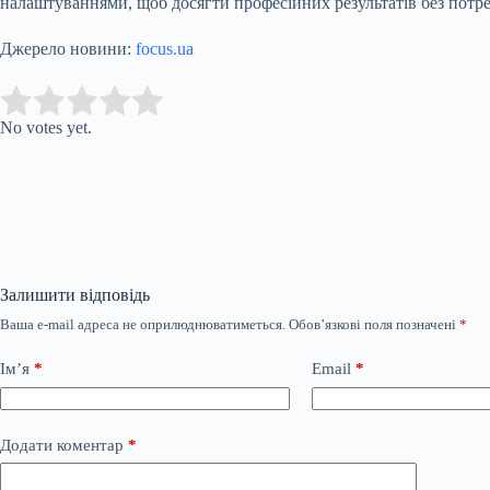
налаштуваннями, щоб досягти професійних результатів без потр
Джерело новини:
focus.ua
Submit Rating
Rate this item:
No votes yet.
Залишити відповідь
Ваша e-mail адреса не оприлюднюватиметься.
Обов’язкові поля позначені
*
Ім’я
*
Email
*
Додати коментар
*