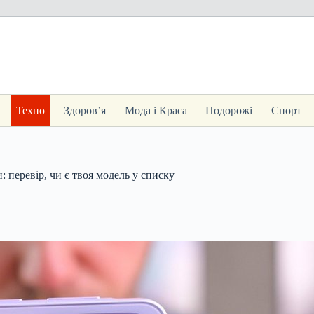
Техно
Здоров’я
Мода і Краса
Подорожі
Спорт
перевір, чи є твоя модель у списку