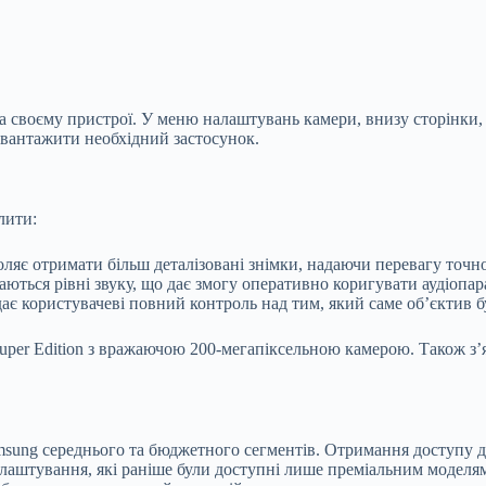
на своєму пристрої. У меню налаштувань камери, внизу сторінки
завантажити необхідний застосунок.
лити:
оляє отримати більш деталізовані знімки, надаючи перевагу точ
жаються рівні звуку, що дає змогу оперативно коригувати аудіопа
ає користувачеві повний контроль над тим, який саме об’єктив б
er Edition з вражаючою 200-мегапіксельною камерою. Також з’яв
sung середнього та бюджетного сегментів. Отримання доступу до
лаштування, які раніше були доступні лише преміальним моделя