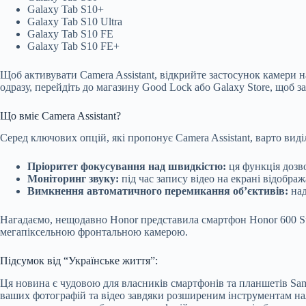
Galaxy Tab S10+
Galaxy Tab S10 Ultra
Galaxy Tab S10 FE
Galaxy Tab S10 FE+
Щоб активувати Camera Assistant, відкрийте застосунок камери 
одразу, перейдіть до магазину Good Lock або Galaxy Store, щоб 
Що вміє Camera Assistant?
Серед ключових опцій, які пропонує Camera Assistant, варто виді
Пріоритет фокусування над швидкістю:
ця функція дозв
Моніторинг звуку:
під час запису відео на екрані відобра
Вимкнення автоматичного перемикання об’єктивів:
над
Нагадаємо, нещодавно Honor представила смартфон Honor 600 Sup
мегапіксельною фронтальною камерою.
Підсумок від “Українське життя”:
Ця новина є чудовою для власників смартфонів та планшетів Sam
ваших фотографій та відео завдяки розширеним інструментам на