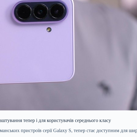
аштування тепер і для користувачів середнього класу
гманських пристроїв серії Galaxy S, тепер стає доступним для ш