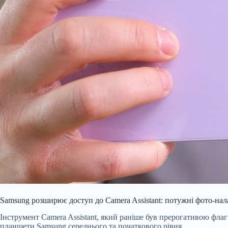
Samsung розширює доступ до Camera Assistant: потужні фото-нал
Інструмент Camera Assistant, який раніше був прерогативою фла
планшети Samsung середнього та початкового рівня.