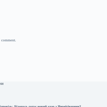
 I comment.
ни
дповідь: Білорусь готує новий удар з Чернігівщини?