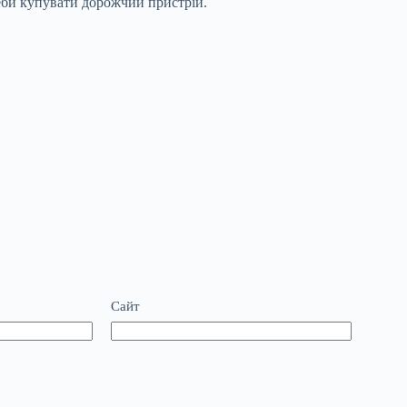
еби купувати дорожчий пристрій.
Сайт