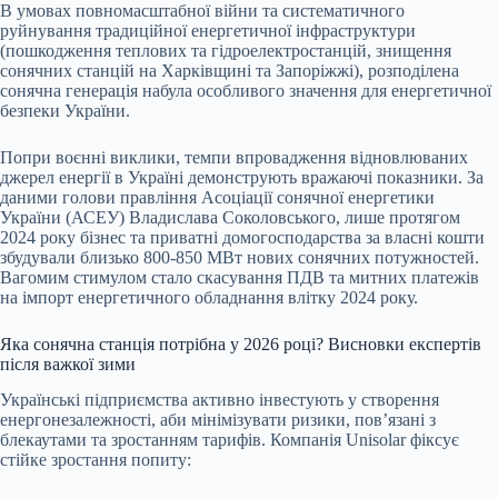
В умовах повномасштабної війни та систематичного
руйнування традиційної енергетичної інфраструктури
(пошкодження теплових та гідроелектростанцій, знищення
сонячних станцій на Харківщині та Запоріжжі), розподілена
сонячна генерація набула особливого значення для енергетичної
безпеки України.
Попри воєнні виклики, темпи впровадження відновлюваних
джерел енергії в Україні демонструють вражаючі показники. За
даними голови правління Асоціації сонячної енергетики
України (АСЕУ) Владислава Соколовського, лише протягом
2024 року бізнес та приватні домогосподарства за власні кошти
збудували близько 800-850 МВт нових сонячних потужностей.
Вагомим стимулом стало скасування ПДВ та митних платежів
на імпорт енергетичного обладнання влітку 2024 року.
Яка сонячна станція потрібна у 2026 році? Висновки експертів
після важкої зими
Українські підприємства активно інвестують у створення
енергонезалежності, аби мінімізувати ризики, пов’язані з
блекаутами та зростанням тарифів. Компанія Unisolar фіксує
стійке зростання попиту: