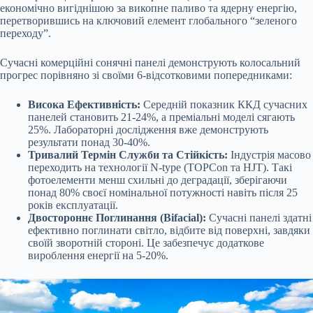
економічно вигіднішою за викопне паливо та ядерну енергію,
перетворившись на ключовий елемент глобального “зеленого
переходу”.
Сучасні комерційні сонячні панелі демонструють колосальний
прогрес порівняно зі своїми 6-відсотковими попередниками:
Висока Ефективність:
Середній показник ККД сучасних
панелей становить 21-24%, а преміальні моделі сягають
25%. Лабораторні дослідження вже демонструють
результати понад 30-40%.
Тривалий Термін Служби та Стійкість:
Індустрія масово
переходить на технології N-type (TOPCon та HJT). Такі
фотоелементи менш схильні до деградації, зберігаючи
понад 80% своєї номінальної потужності навіть після 25
років експлуатації.
Двостороннє Поглинання (Bifacial):
Сучасні панелі здатні
ефективно поглинати світло, відбите від поверхні, завдяки
своїй зворотній стороні. Це забезпечує додаткове
вироблення енергії на 5-20%.