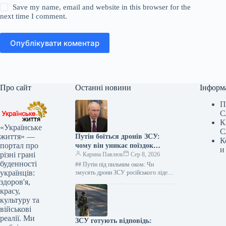
Save my name, email and website in this browser for the
next time I comment.
Опублікувати коментар
Про сайт
Останні новини
Інформ
П
С
К
«Українське
С
життя» —
Путін боїться дронів ЗСУ:
К
портал про
чому він уникає поїздок
и
різні грані
Україною
Карина Павлюк
Сер 8, 2026
буденності
## Путін під пильним оком: Чи
українців:
змусять дрони ЗСУ російського лідера
зачинити двері Кремля? ### Зміна
здоров'я,
географії візитів: Чи впливають…
красу,
культуру та
військові
реалії. Ми
ЗСУ готують відповідь: