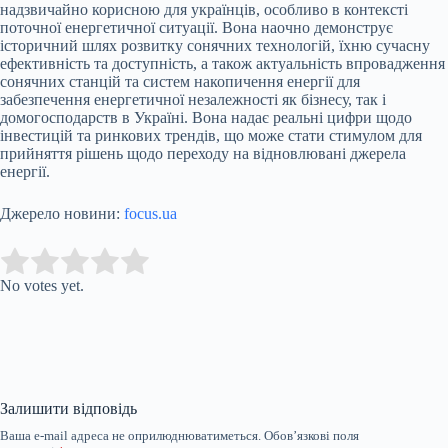
надзвичайно корисною для українців, особливо в контексті
поточної енергетичної ситуації. Вона наочно демонструє
історичний шлях розвитку сонячних технологій, їхню сучасну
ефективність та доступність, а також актуальність впровадження
сонячних станцій та систем накопичення енергії для
забезпечення енергетичної незалежності як бізнесу, так і
домогосподарств в Україні. Вона надає реальні цифри щодо
інвестицій та ринкових трендів, що може стати стимулом для
прийняття рішень щодо переходу на відновлювані джерела
енергії.
Джерело новини:
focus.ua
Submit Rating
Rate this item:
No votes yet.
Залишити відповідь
Ваша e-mail адреса не оприлюднюватиметься.
Обов’язкові поля