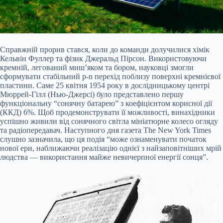
Справжній прорив стався, коли до команди долучилися хімік
Кельвін Фуллер та фізик Джеральд Пірсон. Використовуючи
кремній, легований миш’яком та бором, науковці змогли
сформувати стабільний p-n перехід поблизу поверхні кремнієвої
пластини. Саме 25 квітня 1954 року в дослідницькому центрі
Мюррей-Гілл (Нью-Джерсі) було представлено першу
функціональну “сонячну батарею” з коефіцієнтом корисної дії
(ККД) 6%. Щоб продемонструвати її можливості, винахідники
успішно живили від сонячного світла мініатюрне колесо огляду
та радіопередавач. Наступного дня газета The New York Times
слушно зазначила, що ця подія “може ознаменувати початок
нової ери, наближаючи реалізацію однієї з найзаповітніших мрій
людства — використання майже невичерпної енергії сонця”.