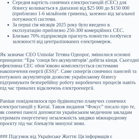
Середня вартість сонячних електростанцій (СЕС) для
бізнесу коливається в діапазоні від $25 000 до $150 000
(приблизно 1-6 мільйонів гривень), залежно від загальної
потужності системи.
За перші сім місяців 2025 року було введено в
експлуатацію приблизно 250-300 комерційних СЕС.
Близько 70% підприємців прагнуть повністю позбутися
залежності від централізованих електромереж.
Як зазначає CEO Unisolar Тетяна Однорог, змінилися основні
принципи: “Ера ‘сонця без акумуляторів’ добігла кінця. Сьогодні
ефективна СЕС обов’язково комплектується системами
накопичення енергії (ESS)”. Саме синергія сонячних панелей та
потужних акумуляторів дозволяє українському бізнесу
підтримувати безперебійну роботу виробничих процесів навіть
під час тривалих відключень електроенергії.
Раніше повідомлялося про будівництво плавучих сонячних
електростанцій у Китаї. Також видання “Фокус” писало про те,
як сонячні панелі допомогли українським медичним закладам
отримати енергетичну незалежність завдяки міжнародному
проєкту під час блекаутів минулої зими.
### Підсумок від Українське Життя: Ця інформація є