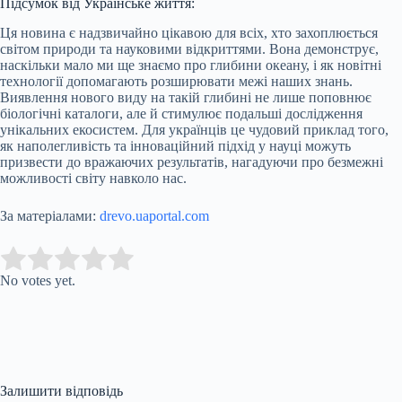
Підсумок від Українське життя:
Ця новина є надзвичайно цікавою для всіх, хто захоплюється
світом природи та науковими відкриттями. Вона демонструє,
наскільки мало ми ще знаємо про глибини океану, і як новітні
технології допомагають розширювати межі наших знань.
Виявлення нового виду на такій глибині не лише поповнює
біологічні каталоги, але й стимулює подальші дослідження
унікальних екосистем. Для українців це чудовий приклад того,
як наполегливість та інноваційний підхід у науці можуть
призвести до вражаючих результатів, нагадуючи про безмежні
можливості світу навколо нас.
За матеріалами:
drevo.uaportal.com
Submit Rating
Rate this item:
No votes yet.
Залишити відповідь