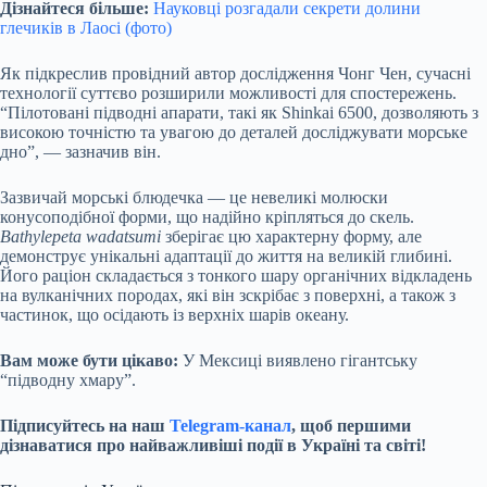
Дізнайтеся більше:
Науковці розгадали секрети долини
глечиків в Лаосі (фото)
Як підкреслив провідний автор дослідження Чонг Чен, сучасні
технології суттєво розширили можливості для спостережень.
“Пілотовані підводні апарати, такі як Shinkai 6500, дозволяють з
високою точністю та увагою до деталей досліджувати морське
дно”, — зазначив він.
Зазвичай морські блюдечка — це невеликі молюски
конусоподібної форми, що надійно кріпляться до скель.
Bathylepeta wadatsumi
зберігає цю характерну форму, але
демонструє унікальні адаптації до життя на великій глибині.
Його раціон складається з тонкого шару органічних відкладень
на вулканічних породах, які він зскрібає з поверхні, а також з
частинок, що осідають із верхніх шарів океану.
Вам може бути цікаво:
У Мексиці виявлено гігантську
“підводну хмару”.
Підписуйтесь на наш
Telegram-канал
, щоб першими
дізнаватися про найважливіші події в Україні та світі!