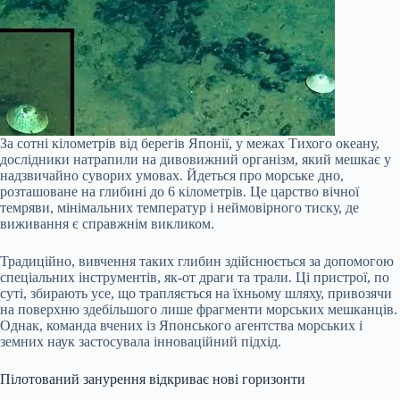
За сотні кілометрів від берегів Японії, у межах Тихого океану,
дослідники натрапили на дивовижний організм, який мешкає у
надзвичайно суворих умовах. Йдеться про морське дно,
розташоване на глибині до 6 кілометрів. Це царство вічної
темряви, мінімальних температур і неймовірного тиску, де
виживання є справжнім викликом.
Традиційно, вивчення таких глибин здійснюється за допомогою
спеціальних інструментів, як-от драги та трали. Ці пристрої, по
суті, збирають усе, що трапляється на їхньому шляху, привозячи
на поверхню здебільшого лише фрагменти морських мешканців.
Однак, команда вчених із Японського агентства морських і
земних наук застосувала інноваційний підхід.
Пілотований занурення відкриває нові горизонти