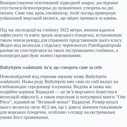
Використовуючи пілотований підводний апарат, дослідники
спустилися безпосередньо до вулканічних утворень на дні
океану. Саме там, крізь ілюмінатор, їхній погляд привернув
унікальний морський молюск, що міцно тримався за камінь.
Під час експедиції на глибину 5922 метри, вченим вдалося
зафіксувати та взяти зразок морського блюдечка, встановивши
таким чином рекорд для справжніх представників цього класу.
Жоден вид молюсків з підкласу черевоногих
Patellogastropoda
раніше не спостерігався на таких екстремальних глибинах, а
попередні дані були значно скромнішими.
Bathylepeta wadatsumi: ім’я, що говорить саме за себе
Новознайдений вид отримав наукову назву
Bathylepeta
wadatsumi
. Назва роду
Bathylepeta
вже сама по собі вказує на
глибоководне середовище існування. Видова ж назва має
подвійне коріння: Вадацумі — це ім’я морського божества в
японській міфології, а також персонаж із популярної манги “One
Piece”, відомий як “Великий монах” Вадацумі. Розмір мушлі
цього молюска сягає 40,5 мм, що є доволі значним показником
для морських блюдечок, особливо з огляду на екстремальні
умови його проживання.