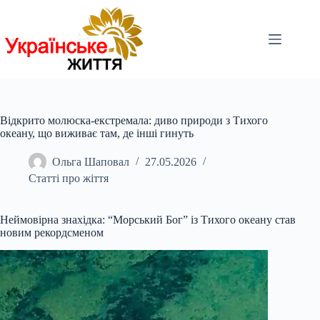
Перейти
до
вмісту
Відкрито молюска-екстремала: диво природи з Тихого
океану, що виживає там, де інші гинуть
Ольга Шаповал
27.05.2026
Статті про жіття
Неймовірна знахідка: “Морський Бог” із Тихого океану став
новим рекордсменом