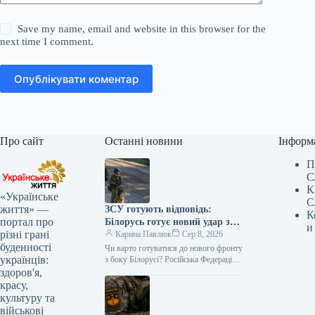
Save my name, email and website in this browser for the
next time I comment.
Опублікувати коментар
Про сайт
Останні новини
Інформ
П
С
К
«Українське
С
життя» —
ЗСУ готують відповідь:
К
портал про
Білорусь готує новий удар з
и
різні грані
Чернігівщини?
Карина Павлюк
Сер 8, 2026
буденності
Чи варто готуватися до нового фронту
українців:
з боку Білорусі? Російська Федерація
може вдатися до відкриття нового
здоров'я,
напрямку наступу, використовуючи
красу,
територію…
культуру та
військові