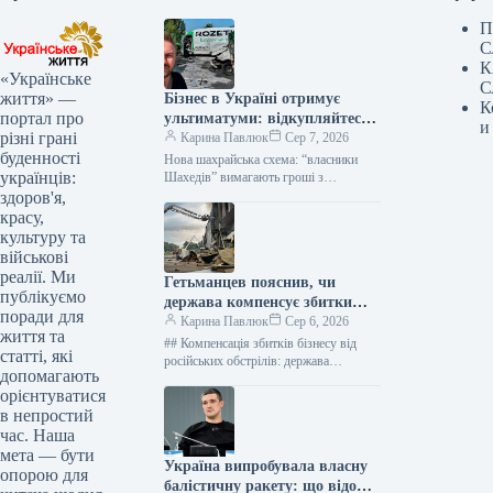
П
С
К
«Українське
С
життя» —
Бізнес в Україні отримує
К
портал про
ультиматуми: відкупляйтеся
и
різні грані
від атак або втратите все
Карина Павлюк
Сер 7, 2026
буденності
Нова шахрайська схема: “власники
українців:
Шахедів” вимагають гроші з
українського бізнесу Українські
здоров'я,
підприємці стали об’єктами нової
красу,
схеми вимагання. Анонімні звернення,
культуру та
що…
військові
реалії. Ми
Гетьманцев пояснив, чи
публікуємо
держава компенсує збитки
поради для
бізнесам від ударів РФ
Карина Павлюк
Сер 6, 2026
життя та
## Компенсація збитків бізнесу від
статті, які
російських обстрілів: держава
допомагають
чекатиме на репарації Держава наразі
орієнтуватися
не має фінансових ресурсів для
в непростий
прямого відшкодування…
час. Наша
мета — бути
Україна випробувала власну
опорою для
балістичну ракету: що відомо