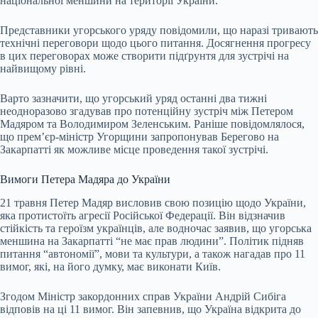
національної меншини на території України.
Представники угорського уряду повідомили, що наразі тривають
технічні переговори щодо цього питання. Досягнення прогресу
в цих переговорах може створити підґрунтя для зустрічі на
найвищому рівні.
Варто зазначити, що угорський уряд останні два тижні
неодноразово згадував про потенційну зустріч між Петером
Мадяром та Володимиром Зеленським. Раніше повідомлялося,
що прем’єр-міністр Угорщини запропонував Берегово на
Закарпатті як можливе місце проведення такої зустрічі.
Вимоги Петера Мадяра до України
21 травня Петер Мадяр висловив свою позицію щодо України,
яка протистоїть агресії Російської Федерації. Він відзначив
стійкість та героїзм українців, але водночас заявив, що угорська
меншина на Закарпатті “не має прав людини”. Політик підняв
питання “автономії”, мови та культури, а також нагадав про 11
вимог, які, на його думку, має виконати Київ.
Згодом Міністр закордонних справ України Андрій Сибіга
відповів на ці 11 вимог. Він запевнив, що Україна відкрита до