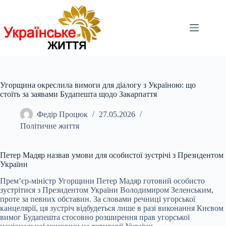
Перейти
до
вмісту
Угорщина окреслила вимоги для діалогу з Україною: що
стоїть за заявами Будапешта щодо Закарпаття
Федір Процюк
27.05.2026
Політичне життя
Петер Мадяр назвав умови для особистої зустрічі з Президентом
України
Прем’єр-міністр Угорщини Петер Мадяр готовий особисто
зустрітися з Президентом України Володимиром Зеленським,
проте за певних обставин. За словами речниці угорської
канцелярії, ця зустріч відбудеться лише в разі виконання Києвом
вимог Будапешта стосовно розширення прав угорської