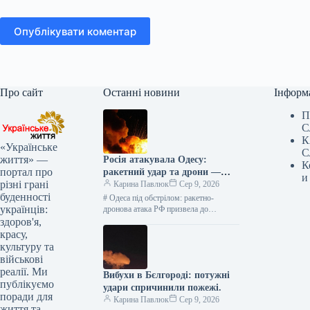
Опублікувати коментар
Про сайт
Останні новини
Інформ
П
С
К
«Українське
С
життя» —
Росія атакувала Одесу:
К
портал про
ракетний удар та дрони —
и
різні грані
оперативні новини
Карина Павлюк
Сер 9, 2026
буденності
# Одеса під обстрілом: ракетно-
українців:
дронова атака РФ призвела до
руйнувань У ніч на 9 серпня російські
здоров'я,
війська здійснили потужну
красу,
комбіновану…
культуру та
військові
реалії. Ми
Вибухи в Бєлгороді: потужні
публікуємо
удари спричинили пожежі.
поради для
Карина Павлюк
Сер 9, 2026
життя та