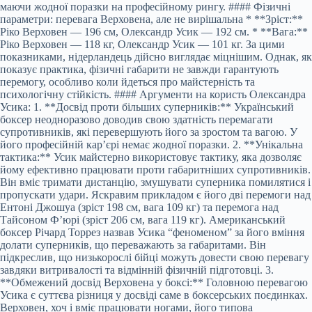
маючи жодної поразки на професійному рингу. #### Фізичні
параметри: перевага Верховена, але не вирішальна * **Зріст:**
Ріко Верховен — 196 см, Олександр Усик — 192 см. * **Вага:**
Ріко Верховен — 118 кг, Олександр Усик — 101 кг. За цими
показниками, нідерландець дійсно виглядає міцнішим. Однак, як
показує практика, фізичні габарити не завжди гарантують
перемогу, особливо коли йдеться про майстерність та
психологічну стійкість. #### Аргументи на користь Олександра
Усика: 1. **Досвід проти більших суперників:** Український
боксер неодноразово доводив свою здатність перемагати
супротивників, які перевершують його за зростом та вагою. У
його професійній кар’єрі немає жодної поразки. 2. **Унікальна
тактика:** Усик майстерно використовує тактику, яка дозволяє
йому ефективно працювати проти габаритніших супротивників.
Він вміє тримати дистанцію, змушувати суперника помилятися і
пропускати удари. Яскравим прикладом є його дві перемоги над
Ентоні Джошуа (зріст 198 см, вага 109 кг) та перемога над
Тайсоном Ф’юрі (зріст 206 см, вага 119 кг). Американський
боксер Річард Торрез назвав Усика “феноменом” за його вміння
долати суперників, що переважають за габаритами. Він
підкреслив, що низькорослі бійці можуть довести свою перевагу
завдяки витривалості та відмінній фізичній підготовці. 3.
**Обмежений досвід Верховена у боксі:** Головною перевагою
Усика є суттєва різниця у досвіді саме в боксерських поєдинках.
Верховен, хоч і вміє працювати ногами, його типова