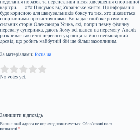
подолання поразок та перспективи після завершення спортивної
кар’єри. — ### Підсумок від Українське життя: Ця інформація
буде корисною для шанувальників боксу та тих, хто цікавиться
спортивними протистояннями. Вона дає глибоке розуміння
сильних сторін Олександра Усика, які, попри певну фізичну
перевагу суперника, дають йому всі шанси на перемогу. Аналіз
розкриває тактичні переваги українця та його неймовірний
досвід, що робить майбутній бій ще більш захопливим.
За матеріалами:
focus.ua
Submit Rating
Rate this item:
No votes yet.
Залишити відповідь
Ваша e-mail адреса не оприлюднюватиметься.
Обов’язкові поля
позначені
*