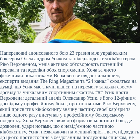
Напередодні анонсованого бою 23 травня між українським
боксером Олександром Усиком та нідерландським кікбоксером
Ріко Верховеном, медіа активно обговорюють потенційні
переваги та недоліки обох спортсменів. Хоча за чисто
фізичними показниками Верховен виглядає сильнішим,
експерти видання The Ring Magazine та “24 канал” сходяться на
думці, що Усик має значні шанси на перемогу завдяки своєму
досвіду та унікальним спортивним якостям. ### Усик проти
Верховена: детальний аналіз Олександр Усик, з його 12-річним
досвідом у професійному боксі, протистоятиме Ріко Верховену,
який присвятив кікбоксингу значну частину своєї кар’єри та
лише одного разу виступав у професійному боксерському
поєдинку. Хоча Верховен звик до форматів коротших боїв, де
дозволені удари ногами, що є невід’ємною частиною
кікбоксингу, Усик, незважаючи на менший зріст і вагу, підходить
до цього протистояння з бездоганним послужним списком, не