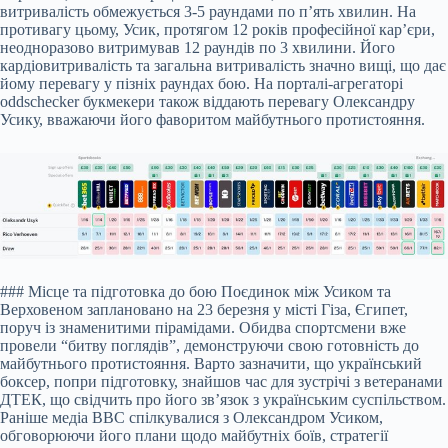
витривалість обмежується 3-5 раундами по п’ять хвилин. На
противагу цьому, Усик, протягом 12 років професійної кар’єри,
неодноразово витримував 12 раундів по 3 хвилини. Його
кардіовитривалість та загальна витривалість значно вищі, що дає
йому перевагу у пізніх раундах бою. На порталі-агрегаторі
oddschecker букмекери також віддають перевагу Олександру
Усику, вважаючи його фаворитом майбутнього протистояння.
### Місце та підготовка до бою Поєдинок між Усиком та
Верховеном заплановано на 23 березня у місті Гіза, Єгипет,
поруч із знаменитими пірамідами. Обидва спортсмени вже
провели “битву поглядів”, демонструючи свою готовність до
майбутнього протистояння. Варто зазначити, що український
боксер, попри підготовку, знайшов час для зустрічі з ветеранами
ДТЕК, що свідчить про його зв’язок з українським суспільством.
Раніше медіа BBC спілкувалися з Олександром Усиком,
обговорюючи його плани щодо майбутніх боїв, стратегії