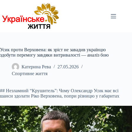
Перейти
до
вмісту
Усик проти Верховена: як зріст не завадив українцю
здобути перемогу завдяки витривалості — аналіз бою
Катерина Рева
27.05.2026
Спортивне життя
## Незламний “Крушитель”: Чому Олександр Усик має всі
шанси здолати Ріко Верховена, попри різницю у габаритах