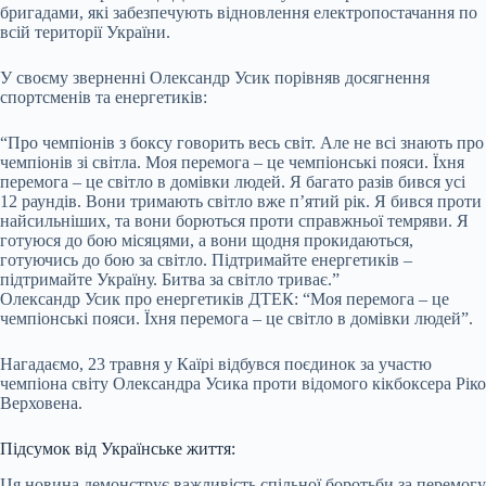
бригадами, які забезпечують відновлення електропостачання по
всій території України.
У своєму зверненні Олександр Усик порівняв досягнення
спортсменів та енергетиків:
“Про чемпіонів з боксу говорить весь світ. Але не всі знають про
чемпіонів зі світла. Моя перемога – це чемпіонські пояси. Їхня
перемога – це світло в домівки людей. Я багато разів бився усі
12 раундів. Вони тримають світло вже п’ятий рік. Я бився проти
найсильніших, та вони борються проти справжньої темряви. Я
готуюся до бою місяцями, а вони щодня прокидаються,
готуючись до бою за світло. Підтримайте енергетиків –
підтримайте Україну. Битва за світло триває.”
Олександр Усик про енергетиків ДТЕК: “Моя перемога – це
чемпіонські пояси. Їхня перемога – це світло в домівки людей”.
Нагадаємо, 23 травня у Каїрі відбувся поєдинок за участю
чемпіона світу Олександра Усика проти відомого кікбоксера Ріко
Верховена.
Підсумок від Українське життя:
Ця новина демонструє важливість спільної боротьби за перемогу