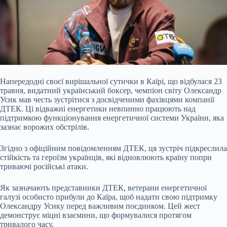
Напередодні своєї вирішальної сутички в Каїрі, що відбулася 23
травня, видатний український боксер, чемпіон світу Олександр
Усик мав честь зустрітися з досвідченими фахівцями компанії
ДТЕК. Ці відважні енергетики невпинно працюють над
підтримкою функціонування енергетичної системи України, яка
зазнає ворожих обстрілів.
Згідно з офіційним повідомленням ДТЕК, ця зустріч підкреслила
стійкість та героїзм українців, які відновлюють країну попри
триваючі російські атаки.
Як зазначають представники ДТЕК, ветерани енергетичної
галузі особисто прибули до Каїра, щоб надати свою підтримку
Олександру Усику перед важливим поєдинком. Цей жест
демонструє міцні взаємини, що формувалися протягом
тривалого часу.