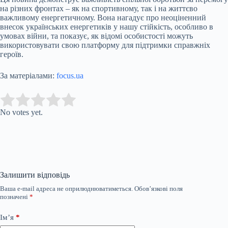
на різних фронтах – як на спортивному, так і на життєво
важливому енергетичному. Вона нагадує про неоціненний
внесок українських енергетиків у нашу стійкість, особливо в
умовах війни, та показує, як відомі особистості можуть
використовувати свою платформу для підтримки справжніх
героїв.
За матеріалами:
focus.ua
Submit Rating
Rate this item:
No votes yet.
Залишити відповідь
Ваша e-mail адреса не оприлюднюватиметься.
Обов’язкові поля
позначені
*
Ім’я
*