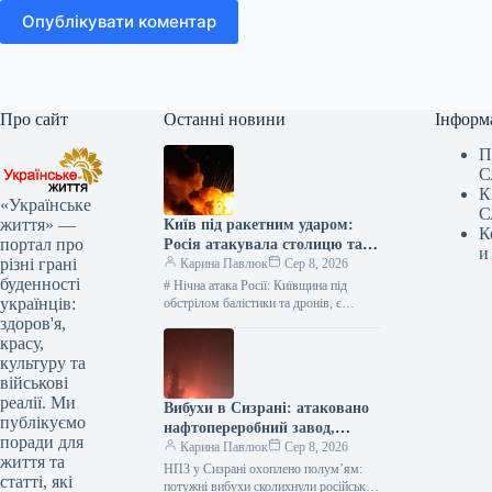
Опублікувати коментар
Про сайт
Останні новини
Інформ
П
С
К
«Українське
С
життя» —
Київ під ракетним ударом:
К
портал про
Росія атакувала столицю та
и
різні грані
область, є жертви —
Карина Павлюк
Сер 8, 2026
буденності
найсвіжіші подробиці
# Нічна атака Росії: Київщина під
українців:
обстрілом балістики та дронів, є
загиблі та діти серед постраждалих В
здоров'я,
ніч на 8…
красу,
культуру та
військові
реалії. Ми
Вибухи в Сизрані: атаковано
публікуємо
нафтопереробний завод,
поради для
розпочалася пожежа
Карина Павлюк
Сер 8, 2026
життя та
НПЗ у Сизрані охоплено полум’ям:
статті, які
потужні вибухи сколихнули російське